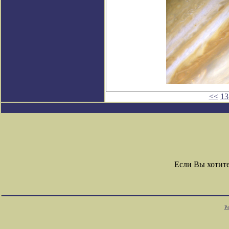
<<
13
Если Вы хотит
Ре