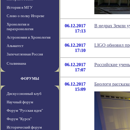
История в МГУ
Слово о полку Игореве
Хронология и
06.12.2017
В недрах Земли 
парахронология
17:13
Астрономия и Хронология
06.12.2017
LIGO обновил пре
Альмагест
17:10
Запечатленная Россия
Сталиниана
06.12.2017
Российские учены
17:07
ФОРУМЫ
06.12.2017
Биологи рассказа
15:09
Дискуссионный клуб
Научный форум
Форум "Русская идея"
Форум "Курск"
Исторический форум