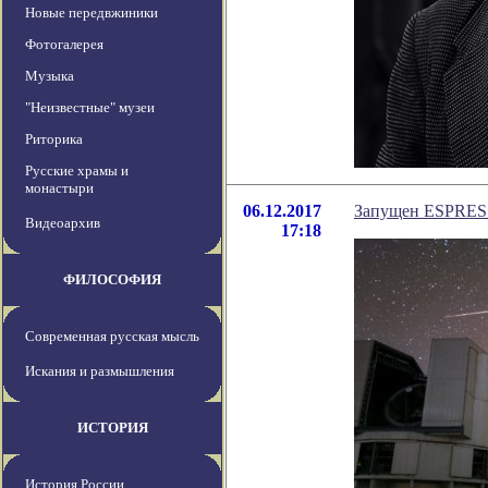
Новые передвжиники
Фотогалерея
Музыка
"Неизвестные" музеи
Риторика
Русские храмы и
монастыри
06.12.2017
Запущен ESPRESS
Видеоархив
17:18
ФИЛОСОФИЯ
Современная русская мысль
Искания и размышления
ИСТОРИЯ
История России