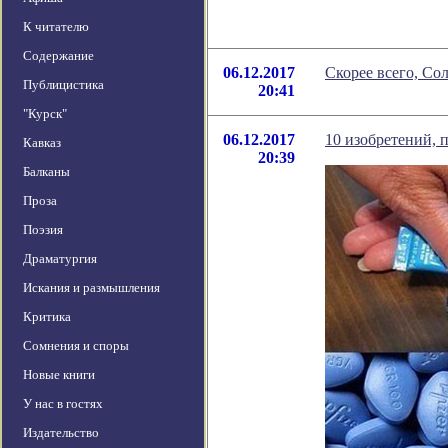
К читателю
Содержание
06.12.2017
Скорее всего, Со
Публицистика
20:41
"Курск"
06.12.2017
10 изобретений, 
Кавказ
20:39
Балканы
Проза
Поэзия
Драматургия
Искания и размышления
Критика
Сомнения и споры
Новые книги
У нас в гостях
Издательство