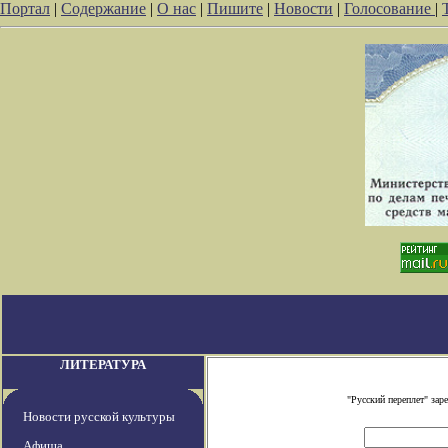
Портал
|
Содержание
|
О нас
|
Пишите
|
Новости
|
Голосование
|
ЛИТЕРАТУРА
"Русский переплет" за
Новости русской культуры
Афиша