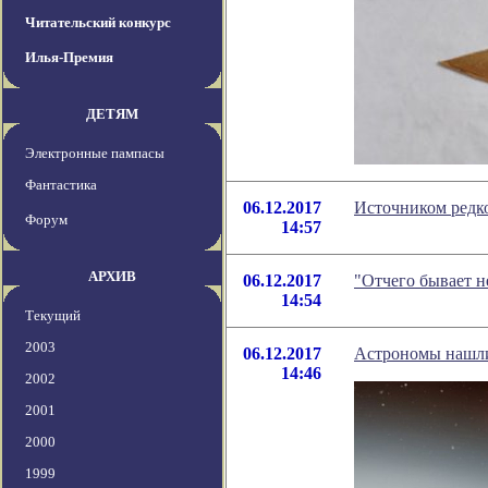
Читательский конкурс
Илья-Премия
ДЕТЯМ
Электронные пампасы
Фантастика
06.12.2017
Источником редко
Форум
14:57
АРХИВ
06.12.2017
"Отчего бывает н
14:54
Текущий
2003
06.12.2017
Астрономы нашл
14:46
2002
2001
2000
1999