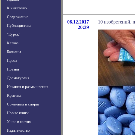
К читателю
Содержание
06.12.2017
10 изобретений, 
Публицистика
20:39
"Курск"
Кавказ
Балканы
Проза
Поэзия
Драматургия
Искания и размышления
Критика
Сомнения и споры
Новые книги
У нас в гостях
Издательство