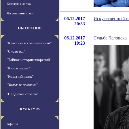
Книжная лавка
Журнальный зал
06.12.2017
Искусственный и
20:33
ОБОЗРЕНИЯ
06.12.2017
Судьба Человека
19:23
"Классики и современники"
"Слово о..."
"Тайная история творений"
"Книга писем"
"Кошачий ящик"
"Золотые прииски"
"Сердитые стрелы"
КУЛЬТУРА
Афиша