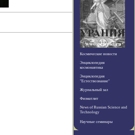
Космические новости
Энциклопедия
космонавтика
Энциклопедия
"Естествознание"
Журнальный зал
Физматлит
News of Russian Science and
Technology
Научные семинары