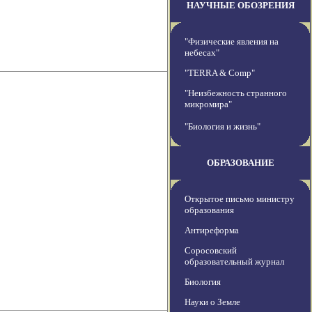
НАУЧНЫЕ ОБОЗРЕНИЯ
"Физические явления на
небесах"
"TERRA & Comp"
"Неизбежность странного
микромира"
"Биология и жизнь"
ОБРАЗОВАНИЕ
Открытое письмо министру
образования
Антиреформа
Соросовский
образовательный журнал
Биология
Науки о Земле