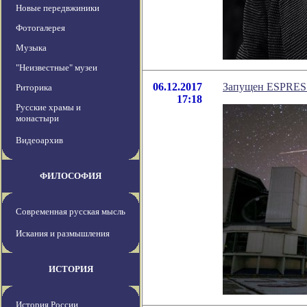
Новые передвжиники
Фотогалерея
Музыка
"Неизвестные" музеи
06.12.2017
Запущен ESPRESS
Риторика
17:18
Русские храмы и
монастыри
Видеоархив
ФИЛОСОФИЯ
Современная русская мысль
Искания и размышления
ИСТОРИЯ
История России