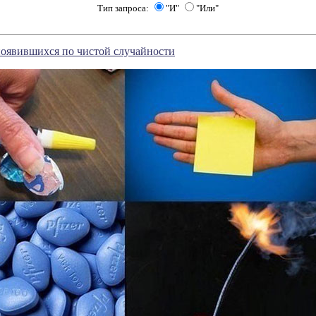
Тип запроса:
"И"
"Или"
появившихся по чистой случайности