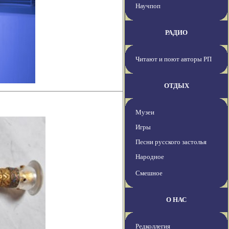
Научпоп
РАДИО
Читают и поют авторы РП
ОТДЫХ
Музеи
Игры
Песни русского застолья
Народное
Смешное
О НАС
Редколлегия