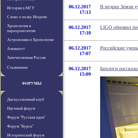
06.12.2017
В недрах Земли 
История в МГУ
17:13
Слово о полку Игореве
Хронология и
06.12.2017
LIGO обновил пре
парахронология
17:10
Астрономия и Хронология
06.12.2017
Российские учены
Альмагест
17:07
Запечатленная Россия
Сталиниана
06.12.2017
Биологи рассказа
15:09
ФОРУМЫ
Дискуссионный клуб
Научный форум
Форум "Русская идея"
Форум "Курск"
Исторический форум