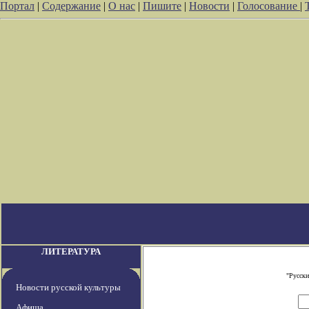
Портал
|
Содержание
|
О нас
|
Пишите
|
Новости
|
Голосование
|
ЛИТЕРАТУРА
"Русски
Новости русской культуры
Афиша