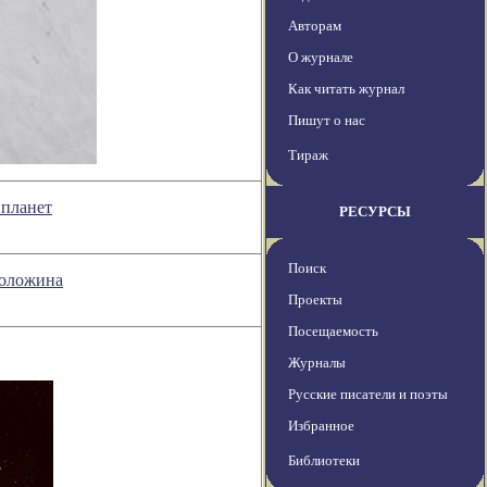
Авторам
О журнале
Как читать журнал
Пишут о нас
Тираж
 планет
РЕСУРСЫ
Поиск
Воложина
Проекты
Посещаемость
Журналы
Русские писатели и поэты
Избранное
Библиотеки