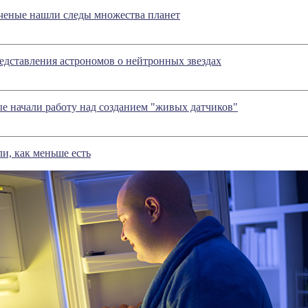
ученые нашли следы множества планет
дставления астрономов о нейтронных звездах
е начали работу над созданием "живых датчиков"
ли, как меньше есть