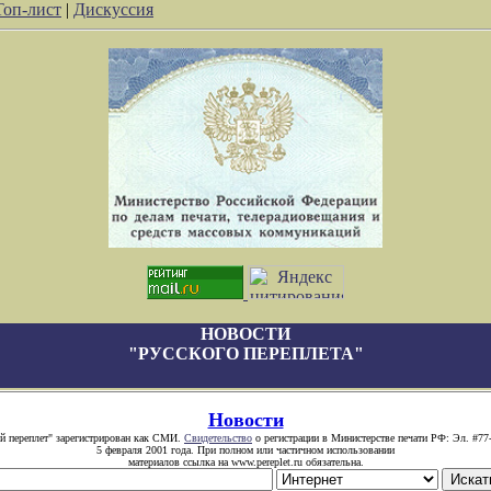
Топ-лист
|
Дискуссия
НОВОСТИ
"РУССКОГО ПЕРЕПЛЕТА"
Новости
й переплет" зарегистрирован как СМИ.
Свидетельство
о регистрации в Министерстве печати РФ: Эл. #77
5 февраля 2001 года. При полном или частичном использовании
материалов ссылка на www.pereplet.ru обязательна.