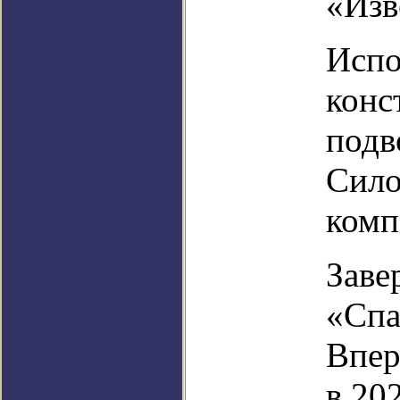
«Изв
Испо
конс
подв
Сило
комп
Заве
«Спа
Впер
в 20