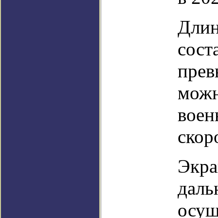
Длин
сост
прев
можн
воен
скор
Экра
даль
осущ