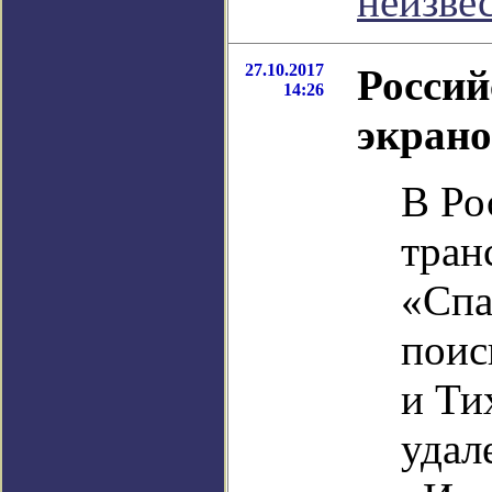
неизве
27.10.2017
Россий
14:26
экран
В Ро
тран
«Спа
поис
и Ти
удал