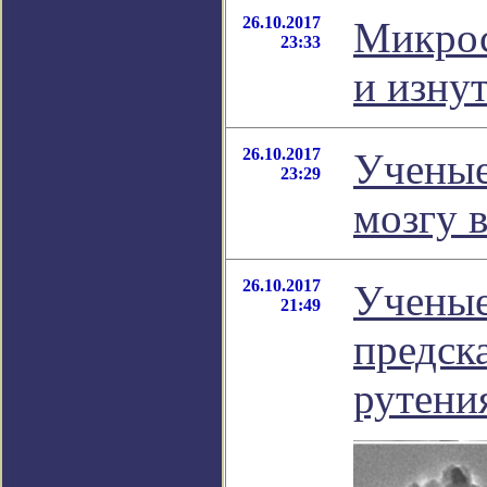
26.10.2017
Микрос
23:33
и изну
26.10.2017
Ученые
23:29
мозгу 
26.10.2017
Ученые
21:49
предск
рутени