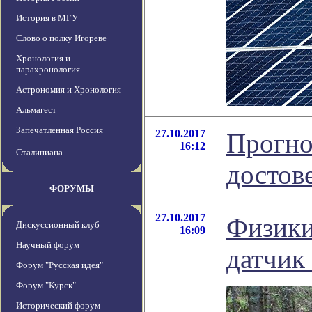
История в МГУ
Слово о полку Игореве
Хронология и
парахронология
Астрономия и Хронология
Альмагест
Запечатленная Россия
27.10.2017
Прогно
16:12
Сталиниана
достов
ФОРУМЫ
27.10.2017
Физики
Дискуссионный клуб
16:09
Научный форум
датчик
Форум "Русская идея"
Форум "Курск"
Исторический форум