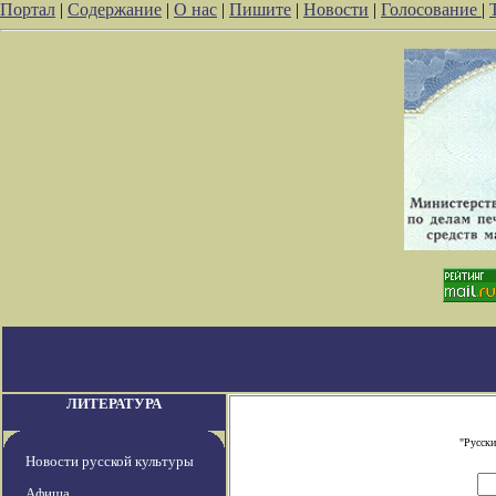
Портал
|
Содержание
|
О нас
|
Пишите
|
Новости
|
Голосование
|
ЛИТЕРАТУРА
"Русски
Новости русской культуры
Афиша