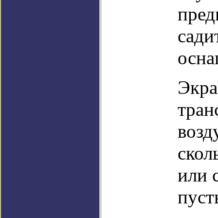
пред
сади
осна
Экра
тран
возд
скол
или 
пуст