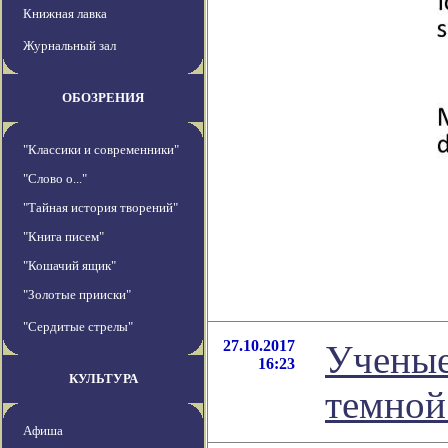
Книжная лавка
Журнальный зал
ОБОЗРЕНИЯ
"Классики и современники"
"Слово о..."
"Тайная история творений"
"Книга писем"
"Кошачий ящик"
"Золотые прииски"
"Сердитые стрелы"
27.10.2017
Ученые
16:23
КУЛЬТУРА
темной
Афиша