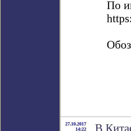
По и
https
Обоз
27.10.2017
В Кита
14:22