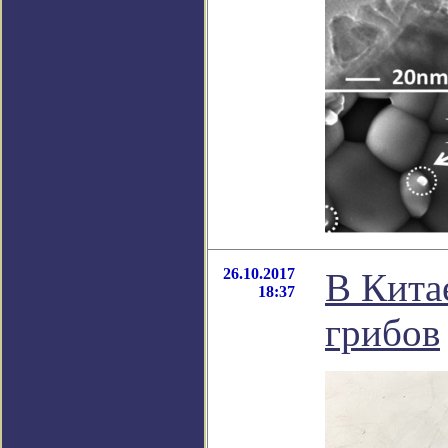
26.10.2017
В Кита
18:37
грибов