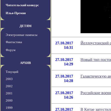
Читательский конкурс
Илья-Премия
ДЕТЯМ
Электронные пампасы
Фантастика
27.10.2017
Йеллоустонский с
14:31
Форум
27.10.2017
Новый тип посто
АРХИВ
14:29
Текущий
27.10.2017
Галактическую а
2003
14:28
2002
27.10.2017
Российские воен
2001
14:26
2000
1999
27.10.2017
В Китае запустил