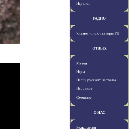
Научпоп
РАДИО
Читают и поют авторы РП
ОТДЫХ
Музеи
Игры
Песни русского застолья
Народное
Смешное
О НАС
Редколлегия