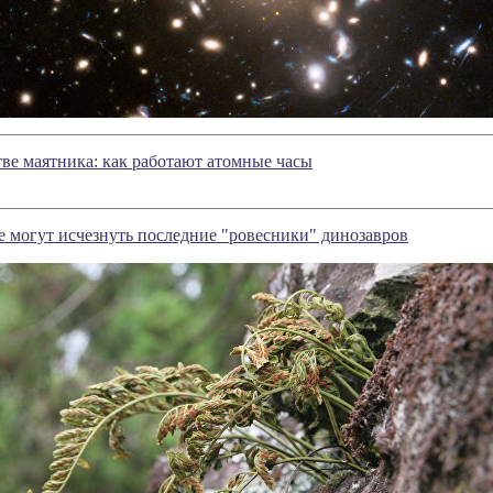
тве маятника: как работают атомные часы
е могут исчезнуть последние "ровесники" динозавров