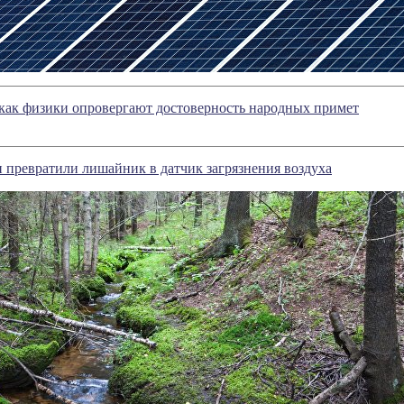
как физики опровергают достоверность народных примет
 превратили лишайник в датчик загрязнения воздуха