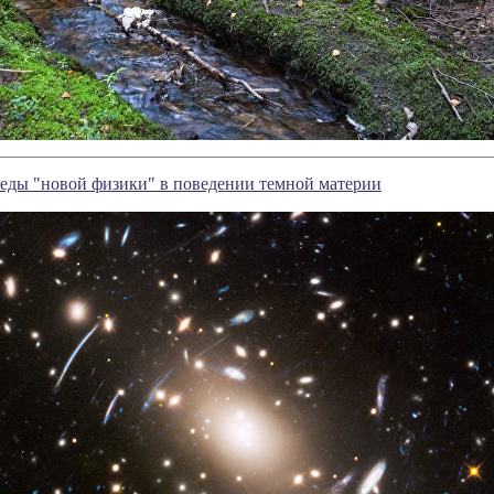
леды "новой физики" в поведении темной материи