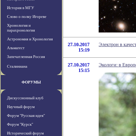
История в МГУ
Слово о полку Игореве
Хронология и
парахронология
Астрономия и Хронология
27.10.2017
Электрон в качес
Альмагест
15:19
Запечатленная Россия
27.10.2017
Экологи: в Европ
Сталиниана
15:15
ФОРУМЫ
Дискуссионный клуб
Научный форум
Форум "Русская идея"
Форум "Курск"
Исторический форум