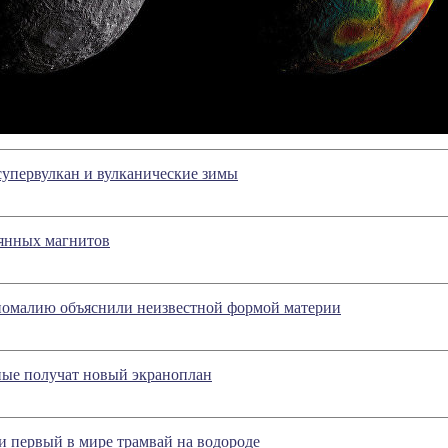
упервулкан и вулканические зимы
янных магнитов
номалию объяснили неизвестной формой материи
ные получат новый экраноплан
и первый в мире трамвай на водороде