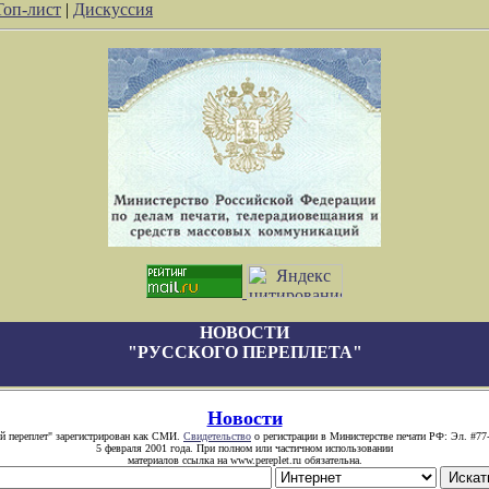
Топ-лист
|
Дискуссия
НОВОСТИ
"РУССКОГО ПЕРЕПЛЕТА"
Новости
й переплет" зарегистрирован как СМИ.
Свидетельство
о регистрации в Министерстве печати РФ: Эл. #77
5 февраля 2001 года. При полном или частичном использовании
материалов ссылка на www.pereplet.ru обязательна.