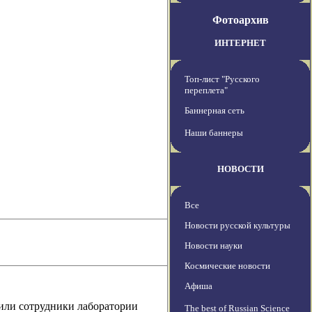
Фотоархив
ИНТЕРНЕТ
Топ-лист "Русского
переплета"
Баннерная сеть
Наши баннеры
НОВОСТИ
Все
Новости русской культуры
Новости науки
Космические новости
Афиша
или сотрудники лаборатории
The best of Russian Science