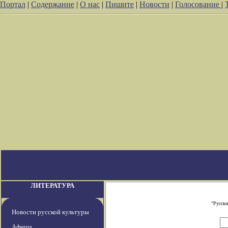
Портал
|
Содержание
|
О нас
|
Пишите
|
Новости
|
Голосование
|
ЛИТЕРАТУРА
"Русски
Новости русской культуры
Афиша