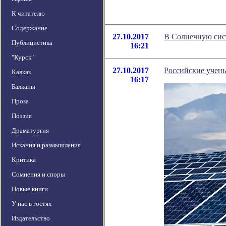
К читателю
Содержание
27.10.2017
В Солнечную сист
Публицистика
16:21
"Курск"
27.10.2017
Российские учен
Кавказ
16:17
Балканы
Проза
Поэзия
Драматургия
Искания и размышления
Критика
Сомнения и споры
Новые книги
У нас в гостях
Издательство