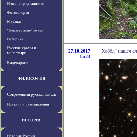
Новые передвжиники
Фотогалерея
Музыка
"Неизвестные" музеи
Риторика
Русские храмы и
27.10.2017
"Хаббл" нашел с
монастыри
15:23
Видеоархив
ФИЛОСОФИЯ
Современная русская мысль
Искания и размышления
ИСТОРИЯ
История России