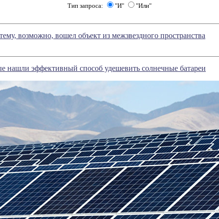
Тип запроса:
"И"
"Или"
ему, возможно, вошел объект из межзвездного пространства
ые нашли эффективный способ удешевить солнечные батареи