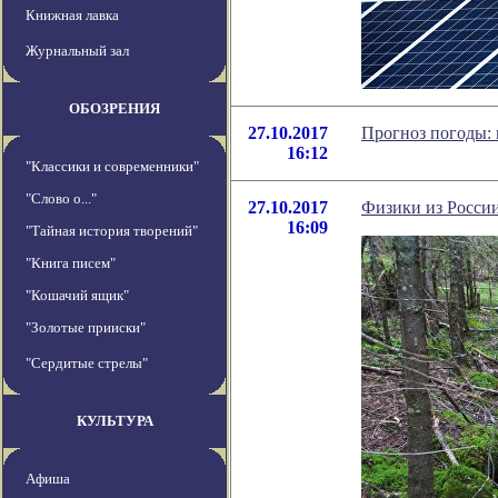
Книжная лавка
Журнальный зал
ОБОЗРЕНИЯ
27.10.2017
Прогноз погоды: 
16:12
"Классики и современники"
"Слово о..."
27.10.2017
Физики из России
16:09
"Тайная история творений"
"Книга писем"
"Кошачий ящик"
"Золотые прииски"
"Сердитые стрелы"
КУЛЬТУРА
Афиша