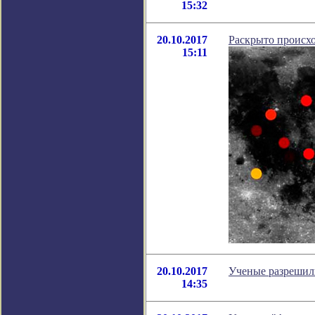
15:32
20.10.2017
Раскрыто происх
15:11
20.10.2017
Ученые разрешили
14:35