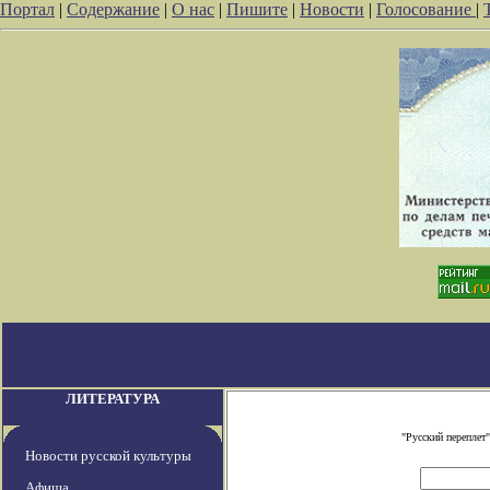
Портал
|
Содержание
|
О нас
|
Пишите
|
Новости
|
Голосование
|
ЛИТЕРАТУРА
"Русский переплет
Новости русской культуры
Афиша