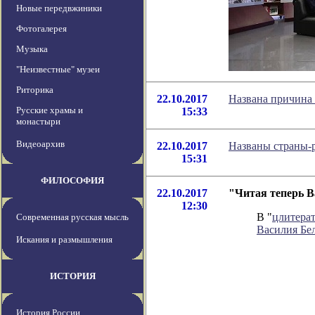
Новые передвжиники
Фотогалерея
Музыка
"Неизвестные" музеи
Риторика
22.10.2017
Названа причина
Русские храмы и
15:33
монастыри
Видеоархив
22.10.2017
Названы страны-р
15:31
ФИЛОСОФИЯ
22.10.2017
"Читая теперь В
12:30
В "
цлитера
Современная русская мысль
Василия Бел
Искания и размышления
ИСТОРИЯ
История России