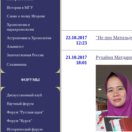
История в МГУ
Слово о полку Игореве
Хронология и
парахронология
22.10.2017
"Не про Матильду
Астрономия и Хронология
12:23
Альмагест
Запечатленная Россия
21.10.2017
Рухайни Матдари
18:01
Сталиниана
ФОРУМЫ
Дискуссионный клуб
Научный форум
Форум "Русская идея"
Форум "Курск"
Исторический форум