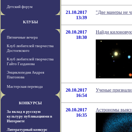
Детский форум
21.10.2017
"Две манеры не ч
13:39
КЛУБЫ
20.10.2017
Найди килоновую
18:30
Пятничные вечера
Клуб любителей творчества
Достоевского
Клуб любителей творчества
Гайто Газданова
Энциклопедия Андрея
Платонова
Мастерская перевода
20.10.2017
Ученые признали 
16:54
КОНКУРСЫ
20.10.2017
Астрономы выясни
За вклад в русскую
16:35
культуру публикациями в
Интернете
Литературный конкурс