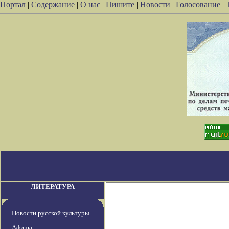
Портал
|
Содержание
|
О нас
|
Пишите
|
Новости
|
Голосование
|
ЛИТЕРАТУРА
Новости русской культуры
Афиша