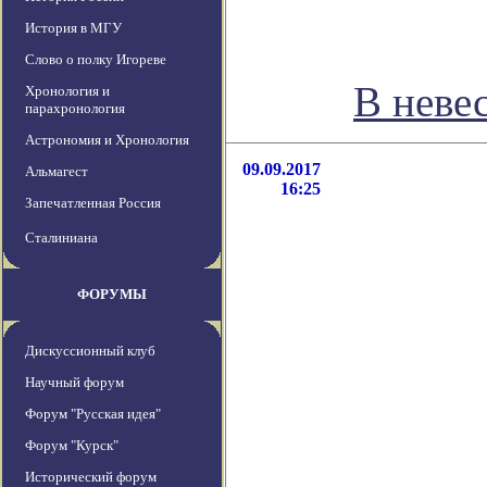
История в МГУ
Слово о полку Игореве
В неве
Хронология и
парахронология
Астрономия и Хронология
09.09.2017
Альмагест
16:25
Запечатленная Россия
Сталиниана
ФОРУМЫ
Дискуссионный клуб
Научный форум
Форум "Русская идея"
Форум "Курск"
Исторический форум