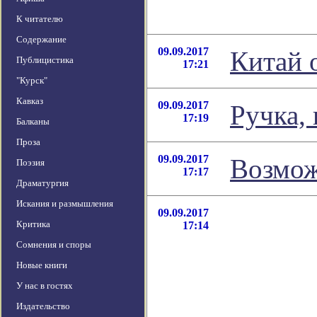
К читателю
Содержание
09.09.2017
Китай 
Публицистика
17:21
"Курск"
Кавказ
09.09.2017
Ручка, 
17:19
Балканы
Проза
09.09.2017
Возмож
Поэзия
17:17
Драматургия
Искания и размышления
09.09.2017
Критика
17:14
Сомнения и споры
Новые книги
У нас в гостях
Издательство