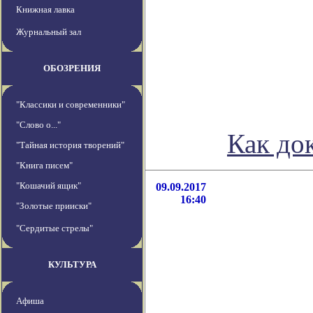
Книжная лавка
Журнальный зал
ОБОЗРЕНИЯ
"Классики и современники"
"Слово о..."
Как до
"Тайная история творений"
"Книга писем"
"Кошачий ящик"
09.09.2017
16:40
"Золотые прииски"
"Сердитые стрелы"
КУЛЬТУРА
Афиша