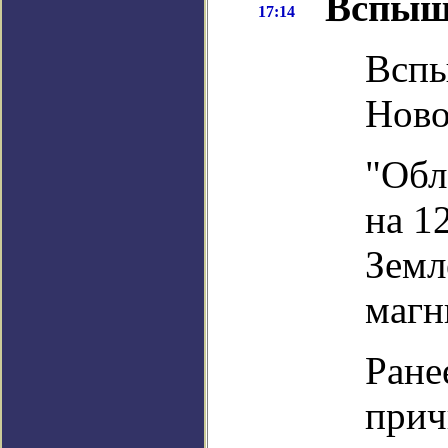
Вспыш
17:14
Вспы
Ново
"Обл
на 1
Земл
магн
Ране
прич