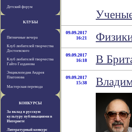
Детский форум
Ученые
КЛУБЫ
09.09.2017
Физики
Пятничные вечера
16:21
Клуб любителей творчества
Достоевского
09.09.2017
В Брит
Клуб любителей творчества
16:18
Гайто Газданова
Энциклопедия Андрея
Платонова
09.09.2017
Владим
15:38
Мастерская перевода
КОНКУРСЫ
За вклад в русскую
культуру публикациями в
Интернете
Литературный конкурс