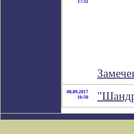
17:11
Замече
08.09.2017
"Шандр
16:50