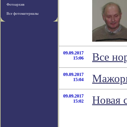
Фотоархив
Все фотоматериалы
09.09.2017
Все но
15:06
09.09.2017
Мажорн
15:04
09.09.2017
Новая 
15:02