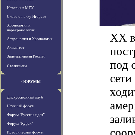
История в МГУ
Слово о полку Игореве
Хронология и
парахронология
XX в
Астрономия и Хронология
пост
Альмагест
Запечатленная Россия
под 
Сталиниана
сети
ФОРУМЫ
ходи
Дискуссионный клуб
амер
Научный форум
Форум "Русская идея"
зали
Форум "Курск"
соор
Исторический форум