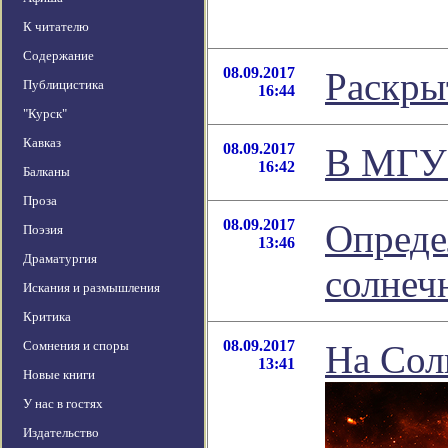
К читателю
Содержание
08.09.2017
Раскры
Публицистика
16:44
"Курск"
Кавказ
08.09.2017
В МГУ 
16:42
Балканы
Проза
08.09.2017
Опреде
Поэзия
13:46
Драматургия
солнеч
Искания и размышления
Критика
08.09.2017
Сомнения и споры
На Сол
13:41
Новые книги
У нас в гостях
Издательство