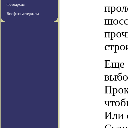
прол
Фотоархив
Все фотоматериалы
шосс
проч
стро
Еще 
выбо
Прок
чтоб
Или 