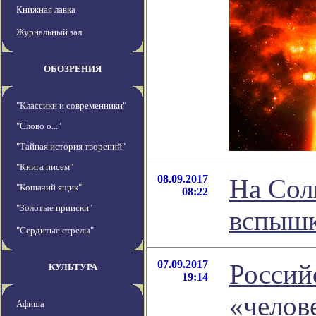
Книжная лавка
Журнальный зал
ОБОЗРЕНИЯ
"Классики и современники"
"Слово о..."
"Тайная история творений"
"Книга писем"
08.09.2017
На Сол
"Кошачий ящик"
08:22
"Золотые прииски"
вспыш
"Сердитые стрелы"
07.09.2017
Россий
КУЛЬТУРА
19:14
«челов
Афиша