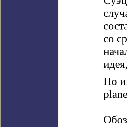
Суэц
случ
сост
со с
нача
идея
По и
plane
Обоз