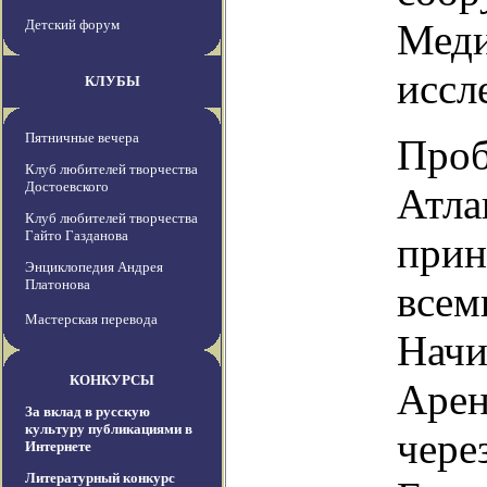
Детский форум
Меди
иссл
КЛУБЫ
Пятничные вечера
Проб
Клуб любителей творчества
Достоевского
Атла
Клуб любителей творчества
Гайто Газданова
прин
Энциклопедия Андрея
Платонова
всем
Мастерская перевода
Начи
КОНКУРСЫ
Арен
За вклад в русскую
культуру публикациями в
чере
Интернете
Литературный конкурс