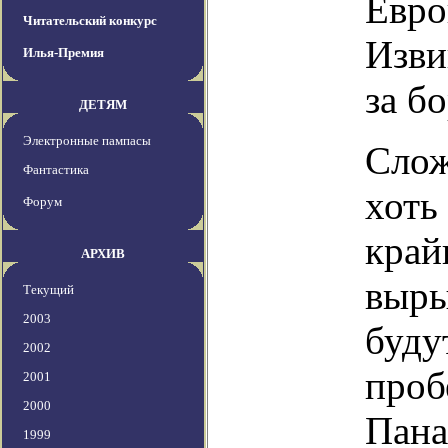
Евро
Читательский конкурс
Изви
Илья-Премия
за б
ДЕТЯМ
Электронные пампасы
Слож
Фантастика
хоть
Форум
край
АРХИВ
выры
Текущий
2003
буду
2002
проб
2001
2000
Пана
1999