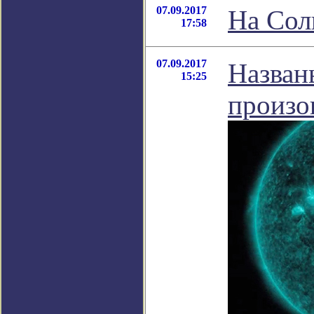
07.09.2017
На Сол
17:58
07.09.2017
Назван
15:25
произо