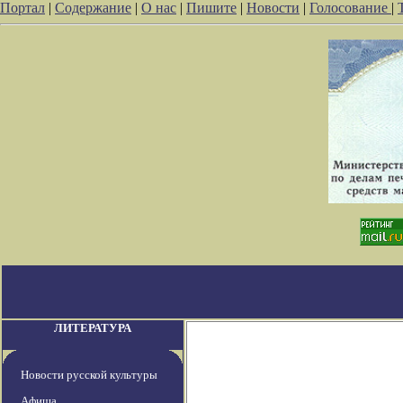
Портал
|
Содержание
|
О нас
|
Пишите
|
Новости
|
Голосование
|
ЛИТЕРАТУРА
Новости русской культуры
Афиша