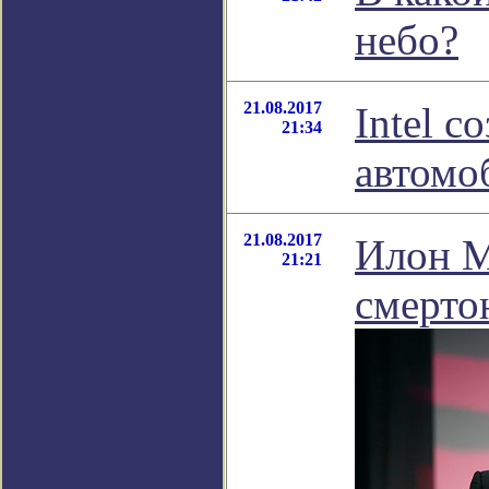
небо?
21.08.2017
Intel с
21:34
автомо
21.08.2017
Илон М
21:21
смерто