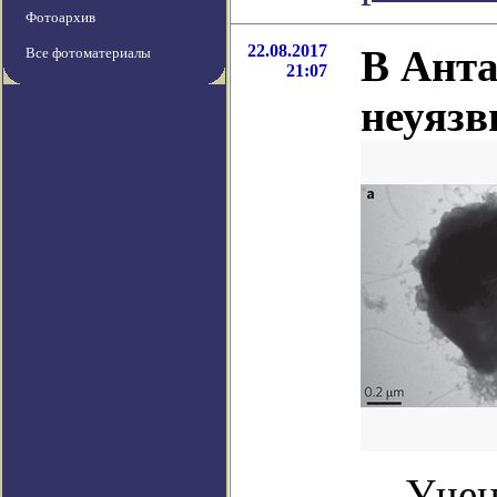
Фотоархив
22.08.2017
В Анта
Все фотоматериалы
21:07
неуязв
Учен