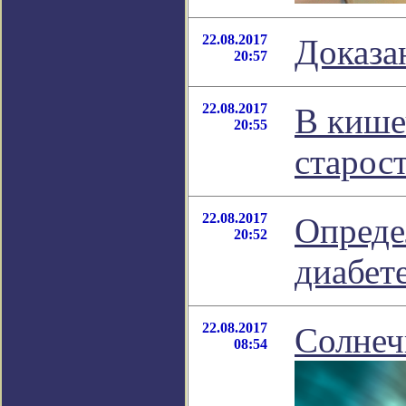
22.08.2017
Доказа
20:57
22.08.2017
В кише
20:55
старос
22.08.2017
Опреде
20:52
диабет
22.08.2017
Солнеч
08:54