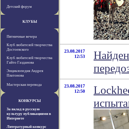
Детский форум
КЛУБЫ
Пятничные вечера
Клуб любителей творчества
Достоевского
23.08.2017
Найден
12:53
Клуб любителей творчества
Гайто Газданова
передо
Энциклопедия Андрея
Платонова
Мастерская перевода
23.08.2017
Lockhe
12:50
испыта
КОНКУРСЫ
За вклад в русскую
культуру публикациями в
Интернете
Литературный конкурс