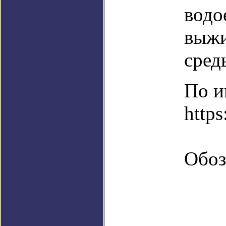
водо
выжи
сред
По и
https
Обоз