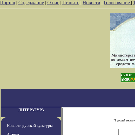
Портал
|
Содержание
|
О нас
|
Пишите
|
Новости
|
Голосование
|
ЛИТЕРАТУРА
"Русский перепл
Новости русской культуры
Афиша