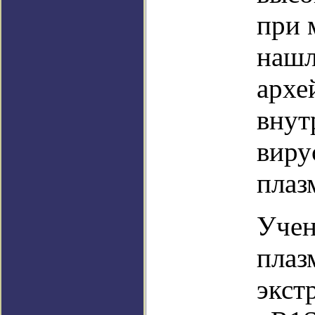
при 
нашл
архе
внут
виру
плаз
Учен
плаз
экст