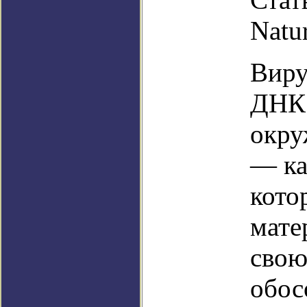
Natu
Виру
ДНК 
окру
— ка
кото
мате
свою
обос