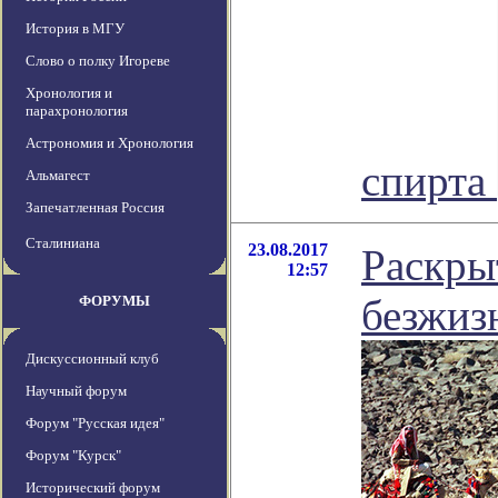
История в МГУ
Слово о полку Игореве
Хронология и
парахронология
Астрономия и Хронология
спирта
Альмагест
Запечатленная Россия
Сталиниана
23.08.2017
Раскры
12:57
безжиз
ФОРУМЫ
Дискуссионный клуб
Научный форум
Форум "Русская идея"
Форум "Курск"
Исторический форум