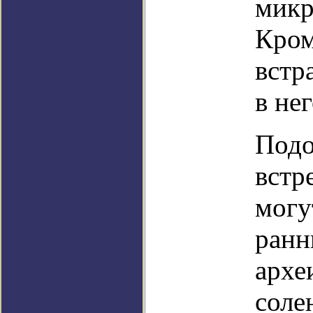
микр
Кром
встр
в не
Подо
встр
могу
ранн
архе
соле