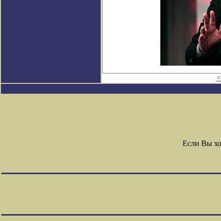
<
Если Вы х