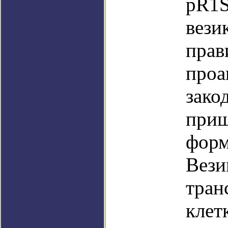
pR1S
вези
прав
проа
зако
приш
форм
Вези
тран
клет