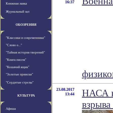
Военна
16:37
Книжная лавка
Журнальный зал
ОБОЗРЕНИЯ
"Классики и современники"
"Слово о..."
"Тайная история творений"
"Книга писем"
"Кошачий ящик"
физик
"Золотые прииски"
"Сердитые стрелы"
23.08.2017
НАСА н
13:44
КУЛЬТУРА
взрыва
Афиша