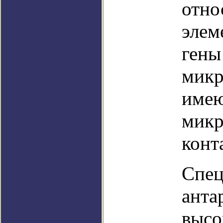
отно
элем
гены
микр
имею
микр
конт
Спец
анта
высо