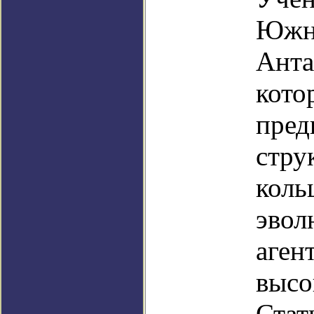
Южно
Анта
кото
пред
стру
коль
эвол
аген
высо
Стат