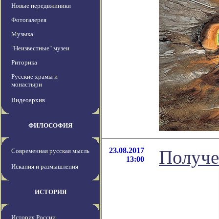
Новые передвжиники
Фотогалерея
Музыка
"Неизвестные" музеи
Риторика
Русские храмы и
монастыри
Видеоархив
ФИЛОСОФИЯ
23.08.2017
Получе
Современная русская мысль
13:00
Искания и размышления
ИСТОРИЯ
История России