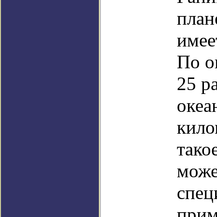
план
имее
По о
25 р
океа
кило
тако
може
спец
прим