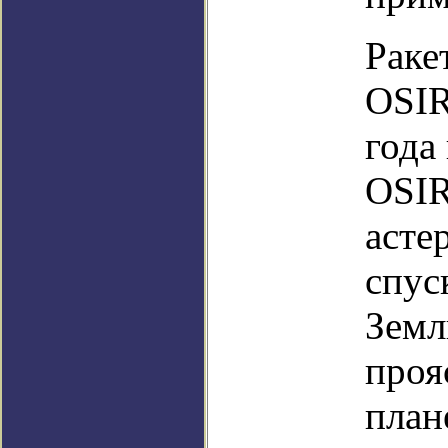
Раке
OSIR
года
OSIR
асте
спус
Земл
проя
план