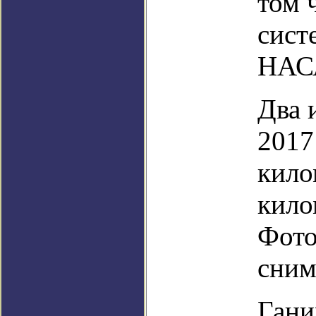
том 
сист
НАС
Два 
2017
кило
кило
Фото
сним
Гани