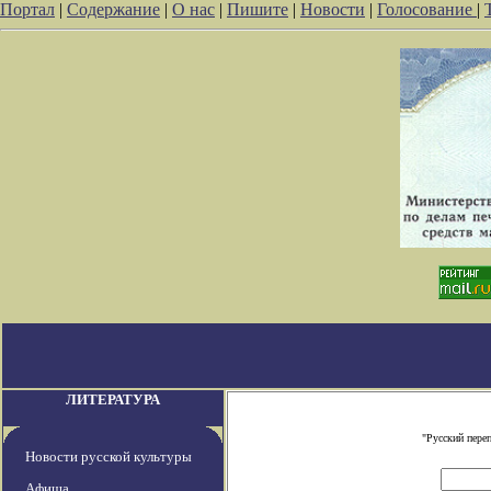
Портал
|
Содержание
|
О нас
|
Пишите
|
Новости
|
Голосование
|
ЛИТЕРАТУРА
"Русский пере
Новости русской культуры
Афиша