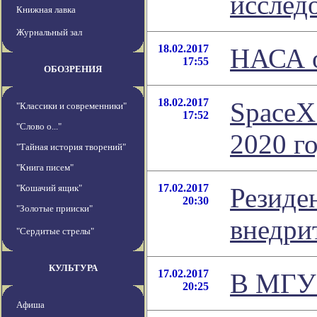
исслед
Книжная лавка
Журнальный зал
18.02.2017
НАСА о
17:55
ОБОЗРЕНИЯ
18.02.2017
SpaceX
"Классики и современники"
17:52
"Слово о..."
2020 г
"Тайная история творений"
"Книга писем"
17.02.2017
"Кошачий ящик"
Резиде
20:30
"Золотые прииски"
внедри
"Сердитые стрелы"
КУЛЬТУРА
17.02.2017
В МГУ 
20:25
Афиша