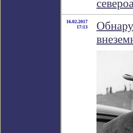
северо
16.02.2017
Обнару
17:13
внезем