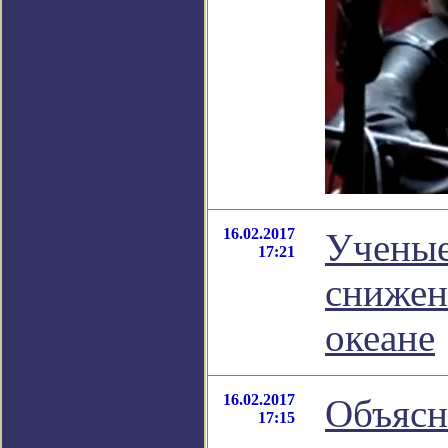
16.02.2017
Ученые
17:21
снижен
океане
16.02.2017
Объясн
17:15