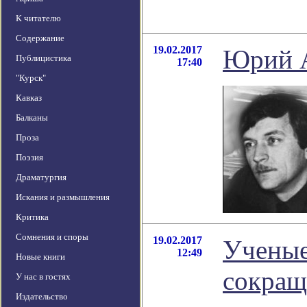
К читателю
Содержание
19.02.2017
Юрий А
Публицистика
17:40
"Курск"
Кавказ
Балканы
Проза
Поэзия
Драматургия
Искания и размышления
Критика
Сомнения и споры
19.02.2017
Ученые
12:49
Новые книги
сокращ
У нас в гостях
Издательство