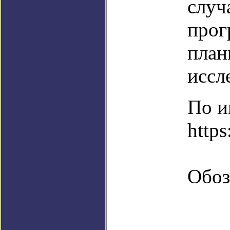
случ
прог
план
иссл
По и
https
Обоз