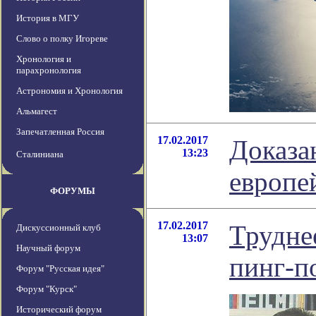
История в МГУ
Слово о полку Игореве
Хронология и
парахронология
Астрономия и Хронология
Альмагест
Запечатленная Россия
17.02.2017
Доказа
13:23
Сталиниана
европе
ФОРУМЫ
17.02.2017
Трудне
Дискуссионный клуб
13:07
Научный форум
пинг-п
Форум "Русская идея"
Форум "Курск"
Исторический форум