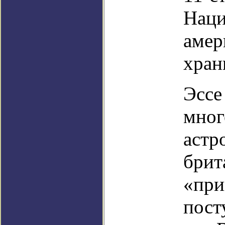
Наци
амер
хран
Эссе
мног
астр
брит
«при
пост