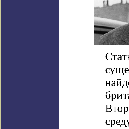
Стат
суще
найд
брит
Втор
сред