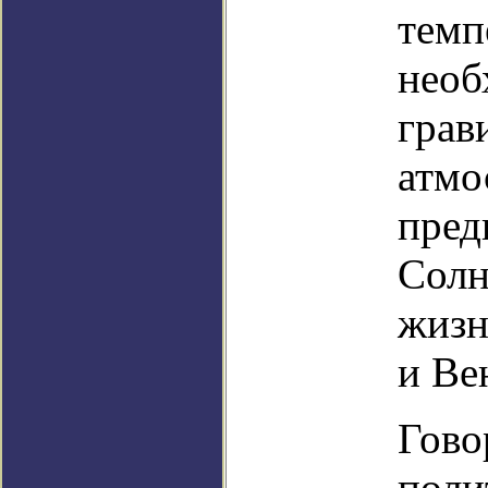
темп
необ
грав
атмо
пред
Солн
жизн
и Ве
Гово
поли