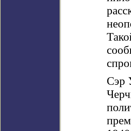
расс
неоп
Тако
сооб
спро
Сэр 
Черч
поли
прем