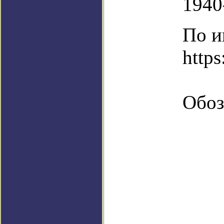
1940
По и
https
Обоз