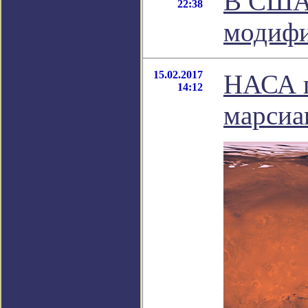
В США 
22:38
модифи
15.02.2017
НАСА п
14:12
марсиа