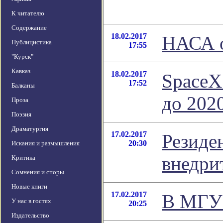
К читателю
Содержание
18.02.2017
НАСА о
Публицистика
17:55
"Курск"
Кавказ
18.02.2017
SpaceX
17:52
Балканы
до 202
Проза
Поэзия
Драматургия
17.02.2017
Резиде
20:30
Искания и размышления
внедри
Критика
Сомнения и споры
Новые книги
17.02.2017
В МГУ 
У нас в гостях
20:25
Издательство