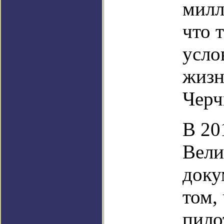
милл
что 
усло
жизн
Черч
В 20
Вели
доку
том,
пило