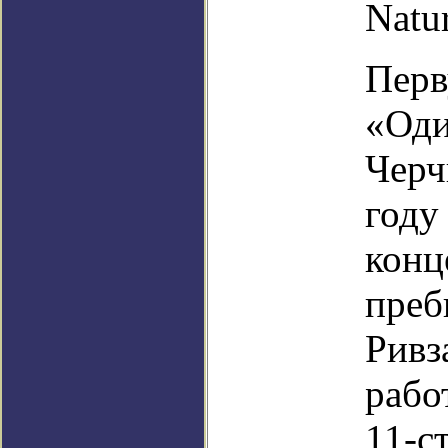
Natur
Перв
«Оди
Черч
году
конц
преб
Ривз
рабо
11-с