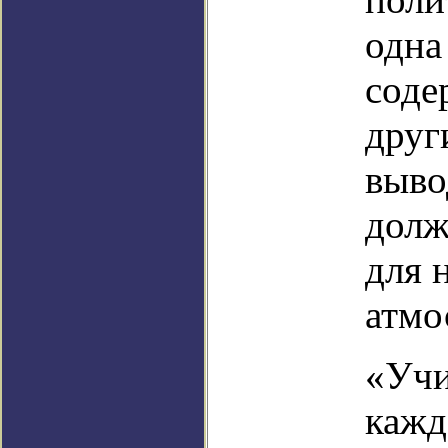
одна
соде
друг
выво
долж
для 
атмо
«Учи
кажд