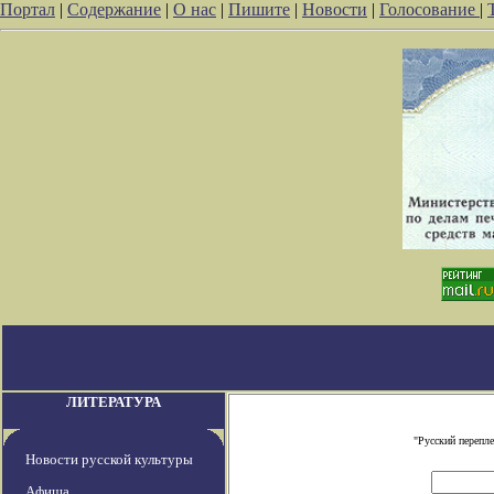
Портал
|
Содержание
|
О нас
|
Пишите
|
Новости
|
Голосование
|
ЛИТЕРАТУРА
"Русский перепл
Новости русской культуры
Афиша