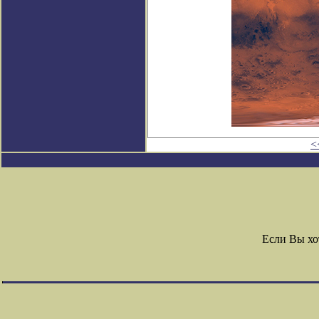
<
Если Вы хо