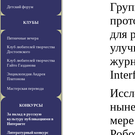
Груп
Детский форум
прот
КЛУБЫ
для 
Пятничные вечера
улуч
Клуб любителей творчества
Достоевского
журн
Клуб любителей творчества
Гайто Газданова
Inter
Энциклопедия Андрея
Платонова
Мастерская перевода
Иссл
ныне
КОНКУРСЫ
За вклад в русскую
мере
культуру публикациями в
Интернете
Робо
Литературный конкурс