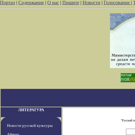
Портал
|
Содержание
|
О нас
|
Пишите
|
Новости
|
Голосование
|
ЛИТЕРАТУРА
"Русский п
Новости русской культуры
Афиша