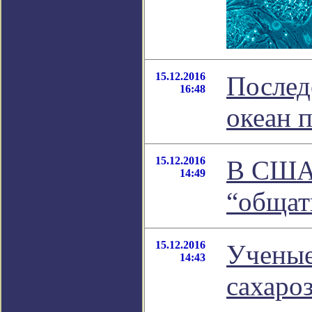
15.12.2016
Послед
16:48
океан 
15.12.2016
В США 
14:49
“общат
15.12.2016
Ученые
14:43
сахаро