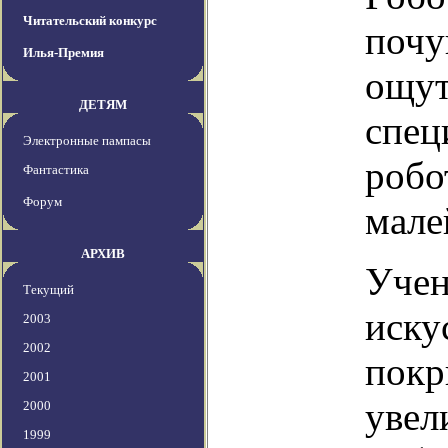
Читательский конкурс
почу
Илья-Премия
ощут
ДЕТЯМ
спец
Электронные пампасы
робо
Фантастика
Форум
мале
АРХИВ
Учен
Текущий
иску
2003
2002
покр
2001
увел
2000
1999