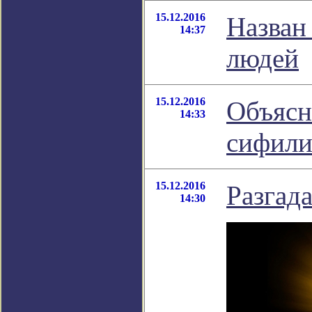
15.12.2016
Назван
14:37
людей
15.12.2016
Объясн
14:33
сифили
15.12.2016
Разгад
14:30