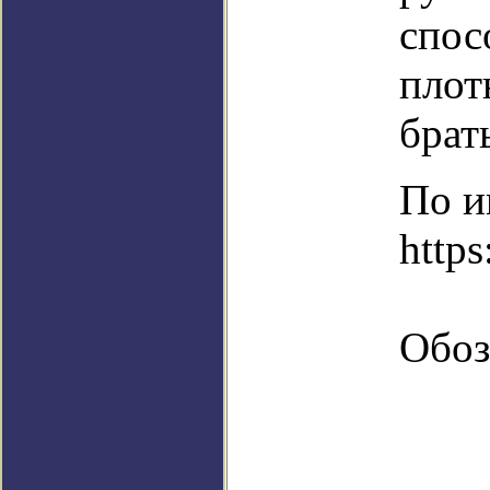
спос
плот
брат
По и
https
Обоз