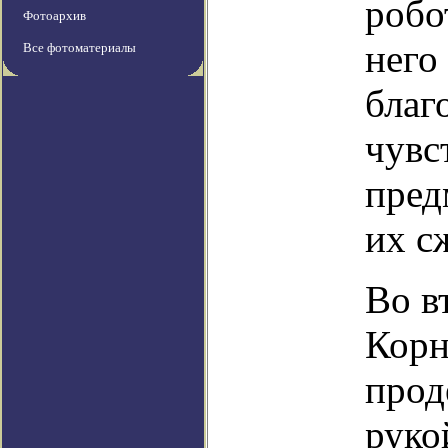
робо
Фотоархив
него
Все фотоматериалы
благ
чувс
пред
их с
Во в
Корн
прод
руко