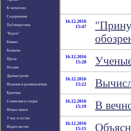
К читателю
Содержание
16.12.2016
"Прину
Публицистика
15:47
"Курск"
обозре
Кавказ
Балканы
16.12.2016
Ученые
Проза
15:28
Поэзия
Драматургия
16.12.2016
Вычисл
15:22
Искания и размышления
Критика
16.12.2016
Сомнения и споры
В вечн
15:19
Новые книги
У нас в гостях
16.12.2016
Объясн
Издательство
15:15