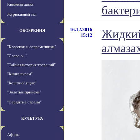
Книжная лавка
бактер
Журнальный зал
16.12.2016
Жидкий
ОБОЗРЕНИЯ
15:12
алмаза
"Классики и современники"
"Слово о..."
"Тайная история творений"
"Книга писем"
"Кошачий ящик"
"Золотые прииски"
"Сердитые стрелы"
КУЛЬТУРА
Афиша