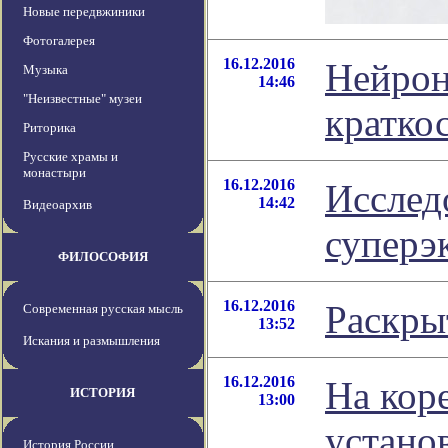
Новые передвжиники
Фотогалерея
16.12.2016
Нейрон
Музыка
14:46
"Неизвестные" музеи
кратко
Риторика
Русские храмы и
монастыри
16.12.2016
Исслед
14:42
Видеоархив
суперэ
ФИЛОСОФИЯ
16.12.2016
Раскры
Современная русская мысль
13:52
Искания и размышления
16.12.2016
На кор
ИСТОРИЯ
13:00
устано
История России