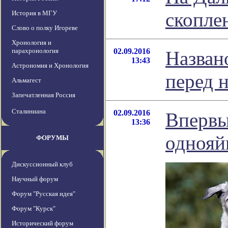
скопле
История в МГУ
Слово о полку Игореве
Хронология и
парахронология
02.09.2016
Назван
13:43
Астрономия и Хронология
перед 
Альмагест
Запечатленная Россия
Сталиниана
02.09.2016
Впервы
13:36
однояй
ФОРУМЫ
Дискуссионный клуб
Научный форум
Форум "Русская идея"
Форум "Курск"
Исторический форум