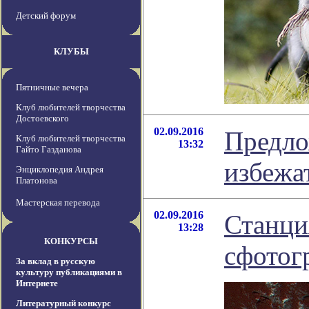
Детский форум
КЛУБЫ
Пятничные вечера
Клуб любителей творчества
Достоевского
02.09.2016
Предло
Клуб любителей творчества
13:32
Гайто Газданова
избежа
Энциклопедия Андрея
Платонова
Мастерская перевода
02.09.2016
Станци
13:28
КОНКУРСЫ
сфотог
За вклад в русскую
культуру публикациями в
Интернете
Литературный конкурс