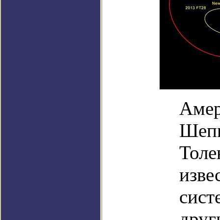
Амер
Шепп
Толе
изве
сист
друг