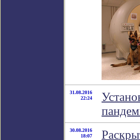
31.08.2016
Устано
22:24
пандем
30.08.2016
Раскры
18:07