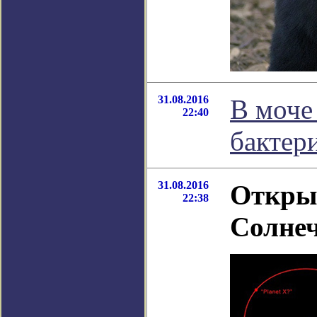
31.08.2016
В моче
22:40
бактер
31.08.2016
Открыт
22:38
Солне