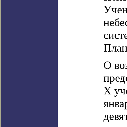
Учен
небе
сист
План
О во
пред
Х уч
янва
девя