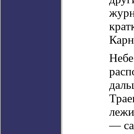
журн
крат
Карн
Небе
расп
даль
Трае
лежи
— са