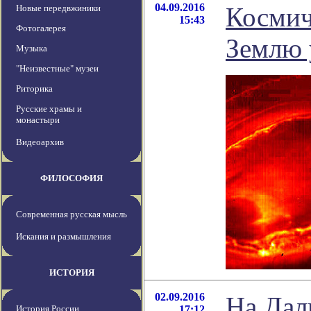
04.09.2016
Космич
Новые передвжиники
15:43
Фотогалерея
Землю 
Музыка
"Неизвестные" музеи
Риторика
Русские храмы и
монастыри
Видеоархив
ФИЛОСОФИЯ
Современная русская мысль
Искания и размышления
ИСТОРИЯ
02.09.2016
На Дал
История России
17:12