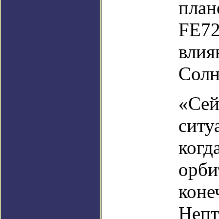
план
FE72
влия
Солн
«Сей
ситу
когд
орби
коне
Непт