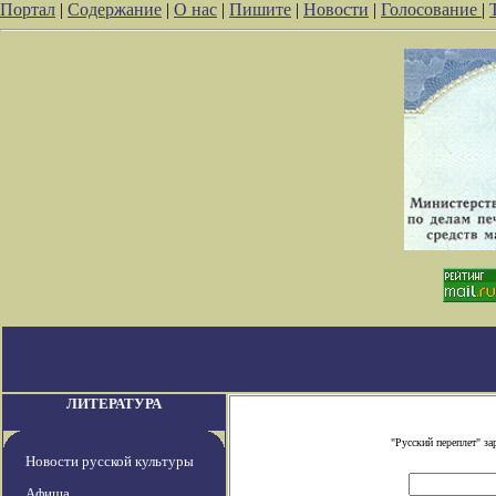
Портал
|
Содержание
|
О нас
|
Пишите
|
Новости
|
Голосование
|
ЛИТЕРАТУРА
"Русский переплет" з
Новости русской культуры
Афиша