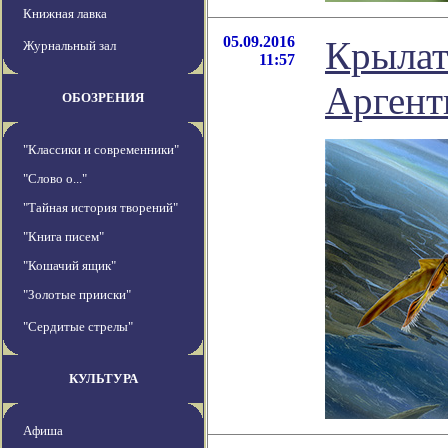
Книжная лавка
05.09.2016
Крылат
Журнальный зал
11:57
Аргент
ОБОЗРЕНИЯ
"Классики и современники"
"Слово о..."
"Тайная история творений"
"Книга писем"
"Кошачий ящик"
"Золотые прииски"
"Сердитые стрелы"
КУЛЬТУРА
Афиша