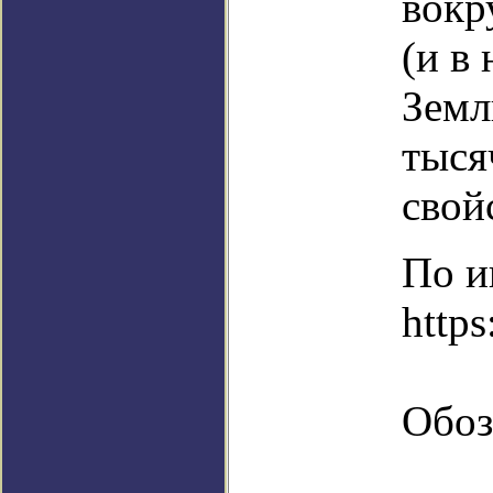
вокр
(и в
Земл
тыся
свой
По и
https
Обоз