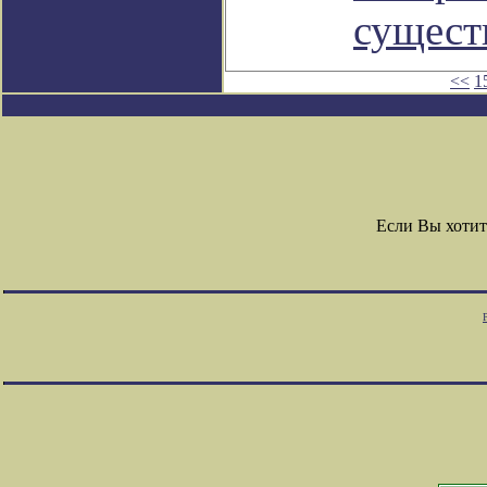
сущест
<<
1
Если Вы хотит