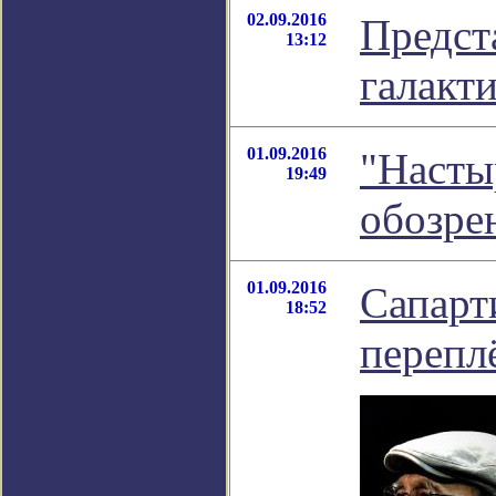
02.09.2016
Предст
13:12
галакт
01.09.2016
"Насты
19:49
обозре
01.09.2016
Сапарт
18:52
перепл