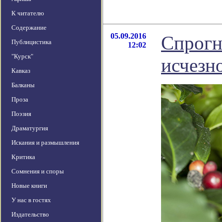
К читателю
Содержание
05.09.2016
Спрогн
Публицистика
12:02
"Курск"
исчезн
Кавказ
Балканы
Проза
Поэзия
Драматургия
Искания и размышления
Критика
Сомнения и споры
Новые книги
У нас в гостях
Издательство