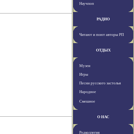
Научпоп
РАДИО
Читают и поют авторы РП
ОТДЫХ
Музеи
Игры
Песни русского застолья
Народное
Смешное
О НАС
Редколлегия