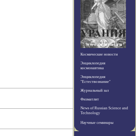
Космические новости
Энциклопедия
космонавтика
Энциклопедия
"Естествознание"
Журнальный зал
Физматлит
News of Russian Science and
Technology
Научные семинары