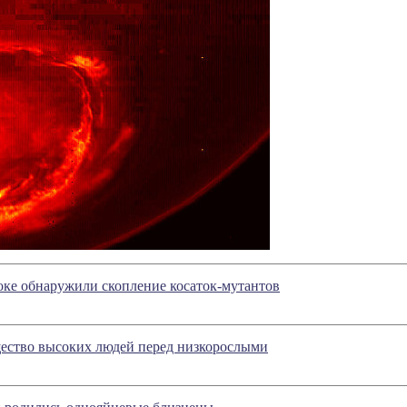
оке обнаружили скопление косаток-мутантов
ество высоких людей перед низкорослыми