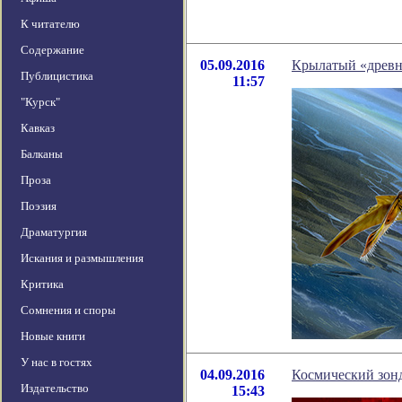
К читателю
Содержание
05.09.2016
Крылатый «древн
Публицистика
11:57
"Курск"
Кавказ
Балканы
Проза
Поэзия
Драматургия
Искания и размышления
Критика
Сомнения и споры
Новые книги
У нас в гостях
04.09.2016
Космический зон
Издательство
15:43