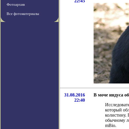
22:45
Фотоархив
Все фотоматериалы
31.08.2016
В моче индуса 
22:40
Исследовате
который об
колистину.
обычному л
mBio.