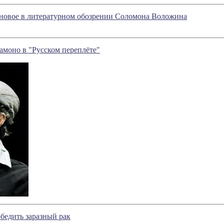
 новое в литературном обозрении Соломона Воложина
амоно в "Русском переплёте"
бедить заразный рак