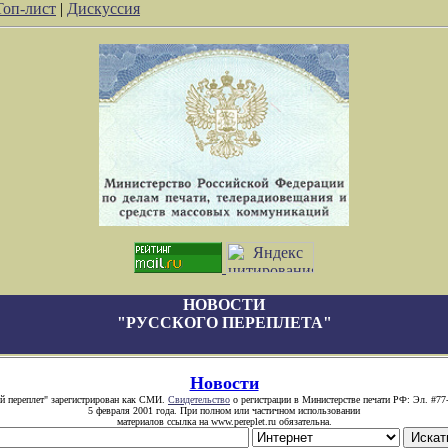
Топ-лист
|
Дискуссия
НОВОСТИ
"РУССКОГО ПЕРЕПЛЕТА"
Новости
й переплет" зарегистрирован как СМИ.
Свидетельство
о регистрации в Министерстве печати РФ: Эл. #77
5 февраля 2001 года. При полном или частичном использовании
материалов ссылка на www.pereplet.ru обязательна.