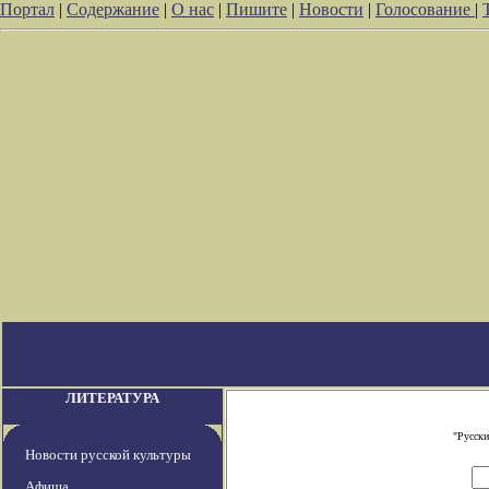
Портал
|
Содержание
|
О нас
|
Пишите
|
Новости
|
Голосование
|
ЛИТЕРАТУРА
"Русски
Новости русской культуры
Афиша