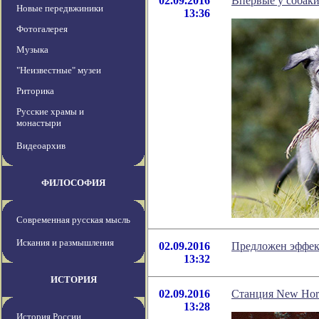
02.09.2016
Впервые у собак
Новые передвжиники
13:36
Фотогалерея
Музыка
"Неизвестные" музеи
Риторика
Русские храмы и
монастыри
Видеоархив
ФИЛОСОФИЯ
Современная русская мысль
Искания и размышления
02.09.2016
Предложен эффек
13:32
ИСТОРИЯ
02.09.2016
Станция New Hor
13:28
История России