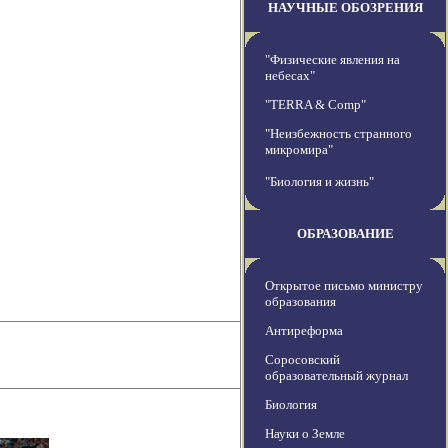
НАУЧНЫЕ ОБОЗРЕНИЯ
"Физические явления на
небесах"
"TERRA & Comp"
"Неизбежность странного
микромира"
"Биология и жизнь"
ОБРАЗОВАНИЕ
Открытое письмо министру
образования
Антиреформа
Соросовский
образовательный журнал
Биология
Науки о Земле