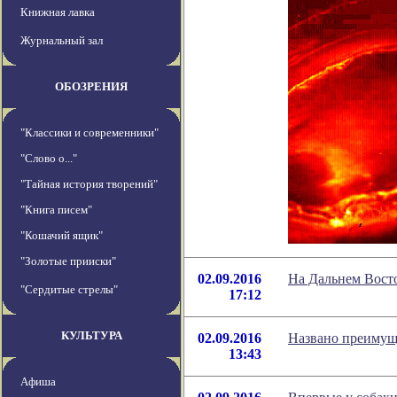
Книжная лавка
Журнальный зал
ОБОЗРЕНИЯ
"Классики и современники"
"Слово о..."
"Тайная история творений"
"Книга писем"
"Кошачий ящик"
"Золотые прииски"
02.09.2016
На Дальнем Вост
"Сердитые стрелы"
17:12
КУЛЬТУРА
02.09.2016
Названо преимущ
13:43
Афиша