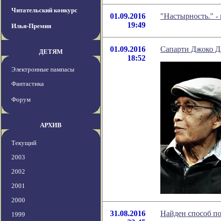
Читательский конкурс
01.09.2016
"Настырность." -
19:49
Илья-Премия
01.09.2016
Сапарти Джоко Д
ДЕТЯМ
18:52
Электронные пампасы
Фантастика
Форум
АРХИВ
Текущий
2003
2002
2001
2000
31.08.2016
Найден способ по
1999