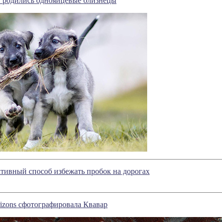
и родились однояйцевые близнецы
тивный способ избежать пробок на дорогах
izons сфотографировала Квавар