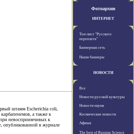
Фотоархив
ИНТЕРНЕТ
Топ-лист "Русского
переплета"
Баннерная сеть
Наши баннеры
НОВОСТИ
Все
Новости русской культуры
Новости науки
ый штамм Escherichia coli,
карбапенемов, а также к
Космические новости
 при невосприимчивых к
Афиша
, опубликованной в журнале
The best of Russian Science