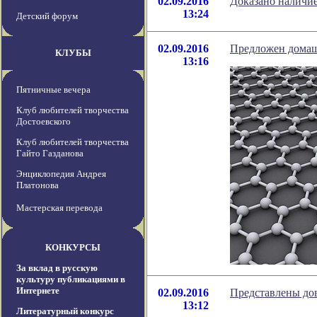
02.09.2016
Доказано наличие
13:24
Детский форум
02.09.2016
Предложен домаш
КЛУБЫ
13:16
Пятничные вечера
Клуб любителей творчества
Достоевского
Клуб любителей творчества
Гайто Газданова
Энциклопедия Андрея
Платонова
Мастерская перевода
КОНКУРСЫ
За вклад в русскую
культуру публикациями в
Интернете
02.09.2016
Представлены дов
13:12
Литературный конкурс