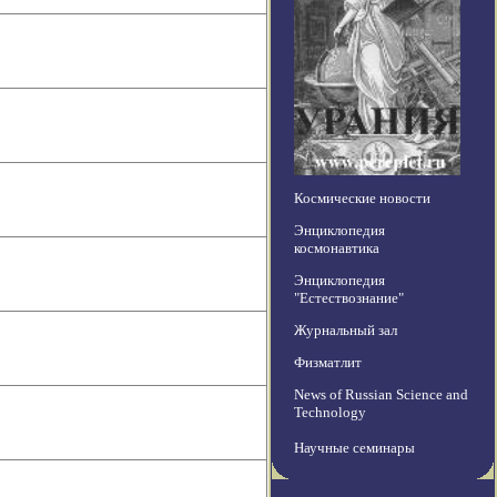
Космические новости
Энциклопедия
космонавтика
Энциклопедия
"Естествознание"
Журнальный зал
Физматлит
News of Russian Science and
Technology
Научные семинары