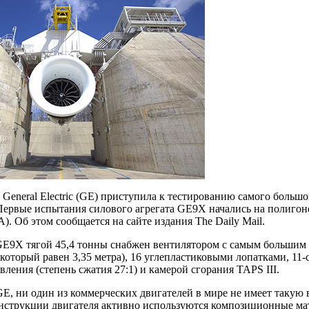
General Electric (GE) приступила к тестированию самого больш
Первые испытания силового агрегата GE9X начались на полигоне
. Об этом сообщается на сайте издания The Daily Mail.
GE9X тягой 45,4 тонны снабжен вентилятором с самым большим 
который равен 3,35 метра), 16 углепластиковыми лопатками, 11
вления (степень сжатия 27:1) и камерой сгорания TAPS III.
E, ни один из коммерческих двигателей в мире не имеет такую 
нструкции двигателя активно используются композиционные м