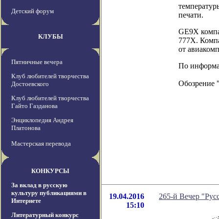
температуры
Детский форум
печати.
GE9X компа
КЛУБЫ
777X. Комп
от авиакомпа
Пятничные вечера
По информаци
Клуб любителей творчества
Обозрение 
Достоевского
Клуб любителей творчества
Гайто Газданова
Энциклопедия Андрея
Платонова
Мастерская перевода
КОНКУРСЫ
За вклад в русскую
культуру публикациями в
19.04.2016
265-й Вечер "Русс
Интернете
15:10
Литературный конкурс