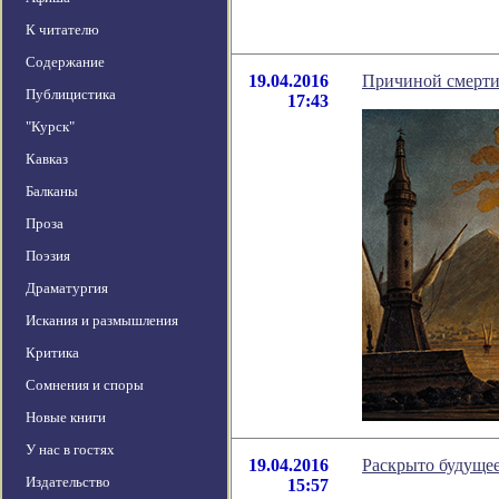
К читателю
Содержание
19.04.2016
Причиной смерти
Публицистика
17:43
"Курск"
Кавказ
Балканы
Проза
Поэзия
Драматургия
Искания и размышления
Критика
Сомнения и споры
Новые книги
У нас в гостях
19.04.2016
Раскрыто будуще
Издательство
15:57