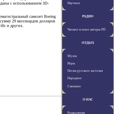
озданы с использованием 3D-
Научпоп
емагистральный самолет Boeing
РАДИО
 сумму 29 миллиардов долларов
ific и других.
Читают и поют авторы РП
ОТДЫХ
Музеи
Игры
Песни русского застолья
Народное
Смешное
О НАС
Редколлегия