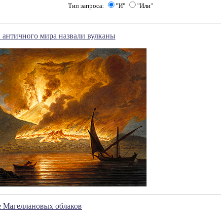
Тип запроса:
"И"
"Или"
 античного мира назвали вулканы
е Магеллановых облаков