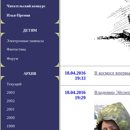
Читательский конкурс
Илья-Премия
ДЕТЯМ
Электронные пампасы
Фантастика
Форум
18.04.2016
В космосе вперв
АРХИВ
19:33
Текущий
18.04.2016
Владимир Эйснер 
2003
19:29
2002
2001
2000
1999