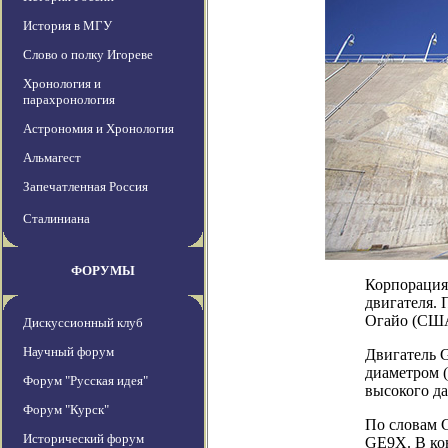
История в МГУ
Слово о полку Игореве
Хронология и
парахронология
Астрономия и Хронология
Альмагест
Запечатленная Россия
Сталиниана
ФОРУМЫ
Корпорация 
двигателя. 
Огайо (США)
Дискуссионный клуб
Научный форум
Двигатель 
диаметром (
Форум "Русская идея"
высокого да
Форум "Курск"
По словам G
Исторический форум
GE9X. В ко