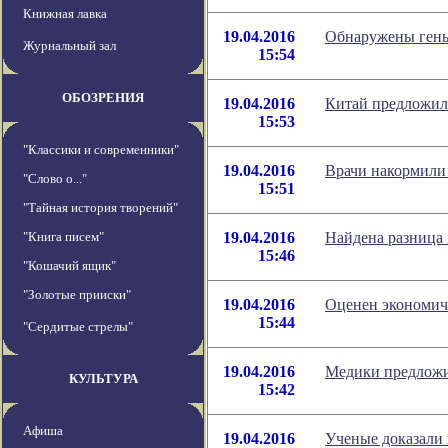
Книжная лавка
19.04.2016
Обнаружены гены
Журнальный зал
15:54
ОБОЗРЕНИЯ
19.04.2016
Китай предложил 
15:53
"Классики и современники"
19.04.2016
Врачи накормили
"Слово о..."
15:51
"Тайная история творений"
"Книга писем"
19.04.2016
Найдена разница
15:46
"Кошачий ящик"
"Золотые прииски"
19.04.2016
Оценен экономиче
15:44
"Сердитые стрелы"
19.04.2016
Медики предложи
КУЛЬТУРА
15:42
Афиша
19.04.2016
Ученые доказали