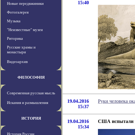
15:40
Новые передвжиники
Фотогалерея
Музыка
"Неизвестные" музеи
Риторика
Русские храмы и
монастыри
Видеоархив
ФИЛОСОФИЯ
Современная русская мысль
19.04.2016
Руки человека о
Искания и размышления
15:37
ИСТОРИЯ
19.04.2016
США испытали к
15:34
История России