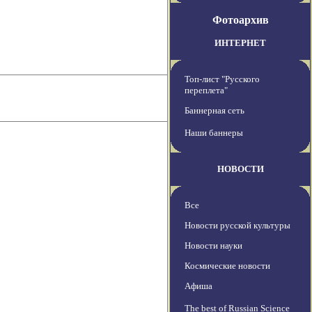
Фотоархив
ИНТЕРНЕТ
Топ-лист "Русского
переплета"
Баннерная сеть
Наши баннеры
НОВОСТИ
Все
Новости русской культуры
Новости науки
Космические новости
Афиша
The best of Russian Science