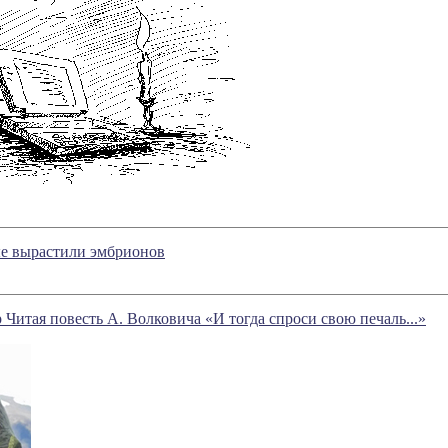
ые вырастили эмбрионов
Читая повесть А. Волковича «И тогда спроси свою печаль...»