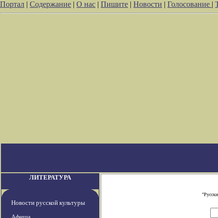
Портал
|
Содержание
|
О нас
|
Пишите
|
Новости
|
Голосование
|
ЛИТЕРАТУРА
"Русски
Новости русской культуры
Афиша