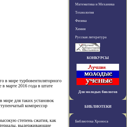
Математика и Механика
Технология
Физика
Химия
Русская литература
КОНКУРСЫ
ого в мире турбовентиляторного
 в марте 2016 года в штате
Для молодых биологов
в мире для таких установок
-ступенчатый компрессор
БИБЛИОТЕКИ
высокую степень сжатия, как
Библиотека Хроноса
атериалы, выдерживающие