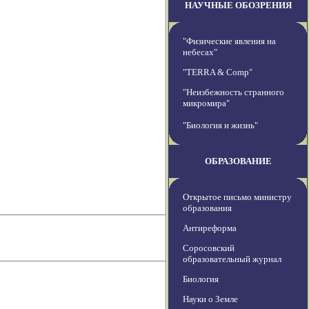
НАУЧНЫЕ ОБОЗРЕНИЯ
"Физические явления на
небесах"
"TERRA & Comp"
"Неизбежность странного
микромира"
"Биология и жизнь"
ОБРАЗОВАНИЕ
Открытое письмо министру
образования
Антиреформа
Соросовский
образовательный журнал
Биология
Науки о Земле