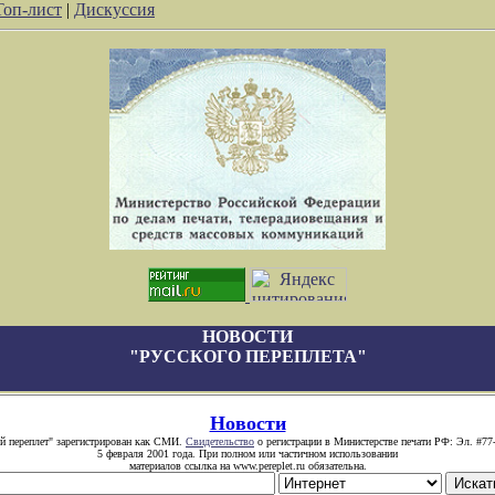
Топ-лист
|
Дискуссия
НОВОСТИ
"РУССКОГО ПЕРЕПЛЕТА"
Новости
й переплет" зарегистрирован как СМИ.
Свидетельство
о регистрации в Министерстве печати РФ: Эл. #77
5 февраля 2001 года. При полном или частичном использовании
материалов ссылка на www.pereplet.ru обязательна.