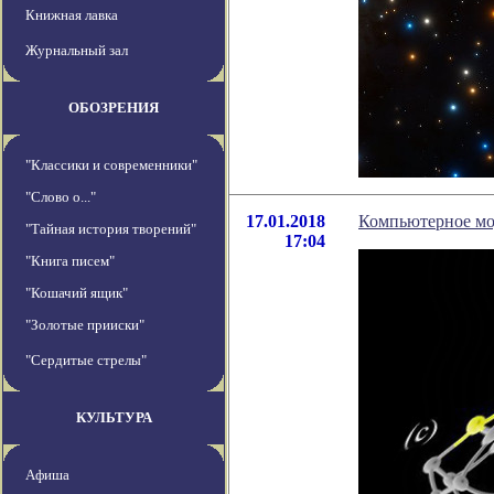
Книжная лавка
Журнальный зал
ОБОЗРЕНИЯ
"Классики и современники"
"Слово о..."
17.01.2018
Компьютерное мо
"Тайная история творений"
17:04
"Книга писем"
"Кошачий ящик"
"Золотые прииски"
"Сердитые стрелы"
КУЛЬТУРА
Афиша