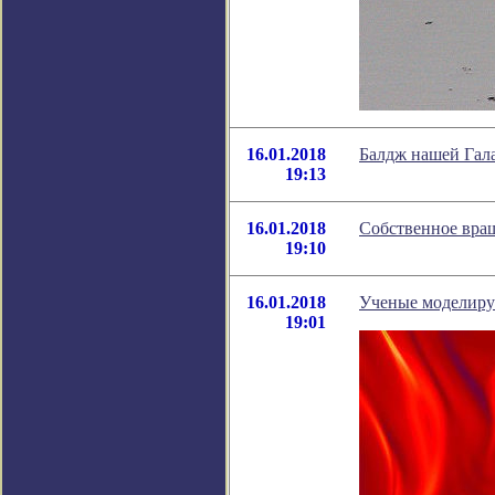
16.01.2018
Балдж нашей Гала
19:13
16.01.2018
Собственное вращ
19:10
16.01.2018
Ученые моделирую
19:01