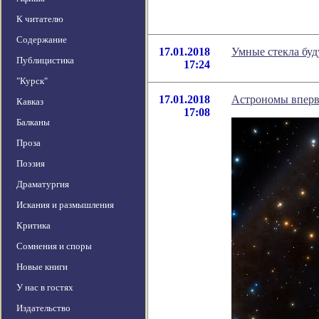
К читателю
Содержание
17.01.2018
Умные стекла буд
Публицистика
17:24
"Курск"
17.01.2018
Астрономы вперв
Кавказ
17:08
Балканы
Проза
Поэзия
Драматургия
Искания и размышления
Критика
Сомнения и споры
Новые книги
У нас в гостях
Издательство