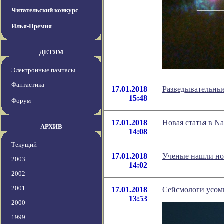
Читательский конкурс
Илья-Премия
ДЕТЯМ
Электронные пампасы
Фантастика
17.01.2018
Разведывательны
15:48
Форум
17.01.2018
Новая статья в N
АРХИВ
14:08
Текущий
17.01.2018
Ученые нашли но
2003
14:02
2002
2001
17.01.2018
Сейсмологи усомн
13:53
2000
1999