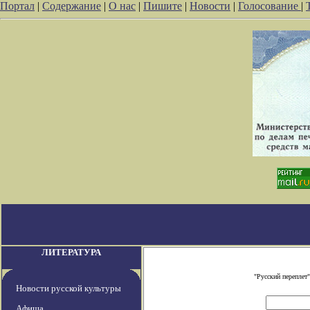
Портал
|
Содержание
|
О нас
|
Пишите
|
Новости
|
Голосование
|
ЛИТЕРАТУРА
"Русский переплет
Новости русской культуры
Афиша