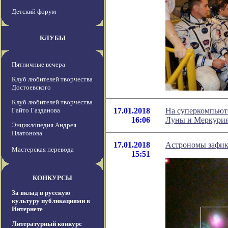
Детский форум
КЛУБЫ
Пятничные вечера
Клуб любителей творчества
Достоевского
Клуб любителей творчества
Гайто Газданова
17.01.2018
На суперкомпьюте
16:06
Луны и Меркури
Энциклопедия Андрея
Платонова
17.01.2018
Астрономы зафик
Мастерская перевода
15:51
КОНКУРСЫ
За вклад в русскую
культуру публикациями в
Интернете
Литературный конкурс