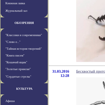
Книжная лавка
Журнальный зал
ОБОЗРЕНИЯ
"Классики и современники"
"Слово о..."
"Тайная история творений"
"Книга писем"
"Кошачий ящик"
"Золотые прииски"
31.03.2016
Бесхвостый прото
12:28
"Сердитые стрелы"
КУЛЬТУРА
Афиша