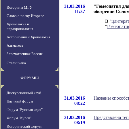
31.03.2016
"Гомеопатия для
История в МГУ
11:37
обозрении Соло
Слово о полку Игореве
В "
цлитера
Хронология и
"
Гомеопати
парахронология
Астрономия и Хронология
Альмагест
Запечатленная Россия
Сталиниана
ФОРУМЫ
Дискуссионный клуб
31.03.2016
Названы способс
Научный форум
08:22
Форум "Русская идея"
31.03.2016
Представлена теп
Форум "Курск"
08:19
Исторический форум