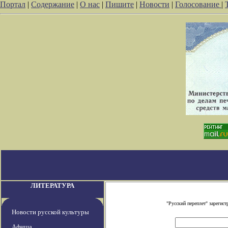
Портал
|
Содержание
|
О нас
|
Пишите
|
Новости
|
Голосование
|
ЛИТЕРАТУРА
"Русский переплет" зареги
Новости русской культуры
Афиша