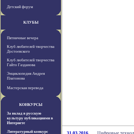
Детский форум
КЛУБЫ
Пятничные вечера
Клуб любителей творчества
Достоевского
Клуб любителей творчества
Гайто Газданова
Энциклопедия Андрея
Платонова
Мастерская перевода
КОНКУРСЫ
За вклад в русскую
культуру публикациями в
Интернете
Литературный конкурс
31.03.2016
Цифровые техноло