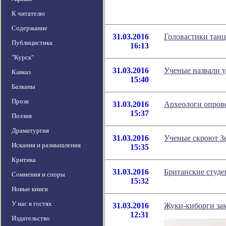
К читателю
Содержание
31.03.2016
Головастики танц
Публицистика
16:13
"Курск"
31.03.2016
Ученые назвали 
Кавказ
15:40
Балканы
Проза
31.03.2016
Археологи опрове
15:37
Поэзия
Драматургия
31.03.2016
Ученые скроют З
Искания и размышления
15:35
Критика
31.03.2016
Британские студе
Сомнения и споры
15:32
Новые книги
У нас в гостях
31.03.2016
Жуки-киборги за
12:31
Издательство