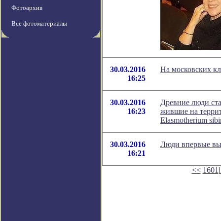
Фотоархив
Все фотоматериалы
30.03.2016
На московских кл
16:25
30.03.2016
Древние люди ста
16:23
жившие на террит
Elasmotherium si
30.03.2016
Люди впервые вы
16:21
<<
1601
|