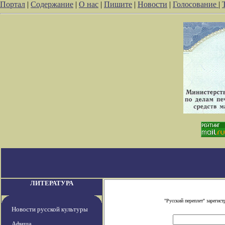
Портал
|
Содержание
|
О нас
|
Пишите
|
Новости
|
Голосование
|
ЛИТЕРАТУРА
"Русский переплет" зареги
Новости русской культуры
Афиша