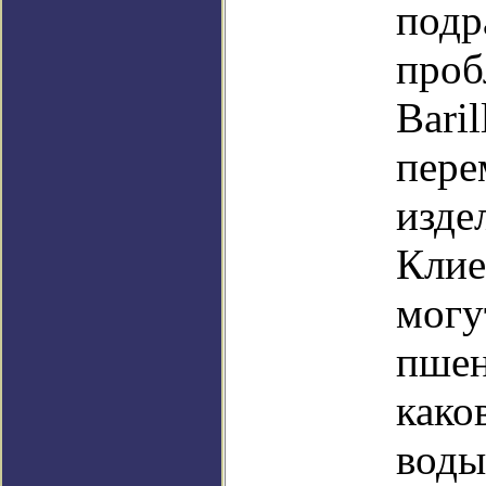
подр
проб
Bari
пере
изде
Клие
могу
пшен
како
воды