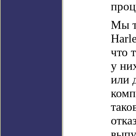
проц
Мы т
Harl
что 
у ни
или 
комп
тако
отка
выпу