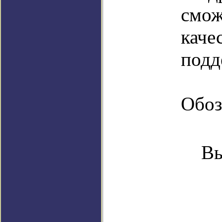
смож
каче
подд
Обоз
Вы