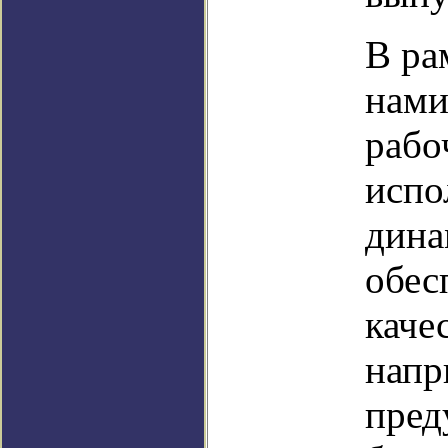
В ра
нами
рабо
испо
дина
обес
каче
напр
пред