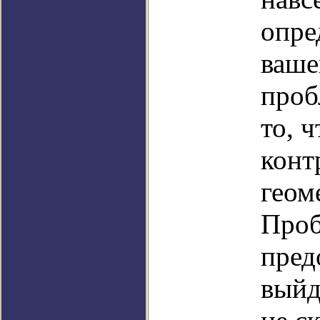
опре
ваше
проб
то, 
конт
геом
Проб
пред
выйд