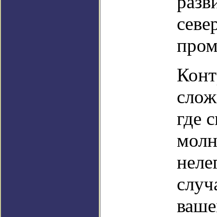
разв
севе
про
Конт
слож
где 
молн
неле
случ
ваше