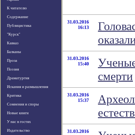
К читателю
Содержание
31.03.2016
Голова
Публицистика
16:13
"Курск"
оказал
Кавказ
Балканы
31.03.2016
Ученые
Проза
15:40
Поэзия
смерти
Драматургия
Искания и размышления
31.03.2016
Археол
Критика
15:37
Сомнения и споры
естест
Новые книги
У нас в гостях
Издательство
31.03.2016