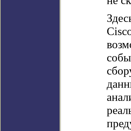
не с
Здес
Cisc
возм
собы
сбор
данн
анал
реал
пред