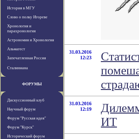
История в МГУ
Слово о полку Игореве
Хронология и
парахронология
Астрономия и Хронология
Альмагест
31.03.2016
Cтатис
12:23
Запечатленная Россия
помеша
Сталиниана
страда
ФОРУМЫ
Дискуссионный клуб
31.03.2016
Дилемм
12:19
Научный форум
ИТ
Форум "Русская идея"
Форум "Курск"
Исторический форум