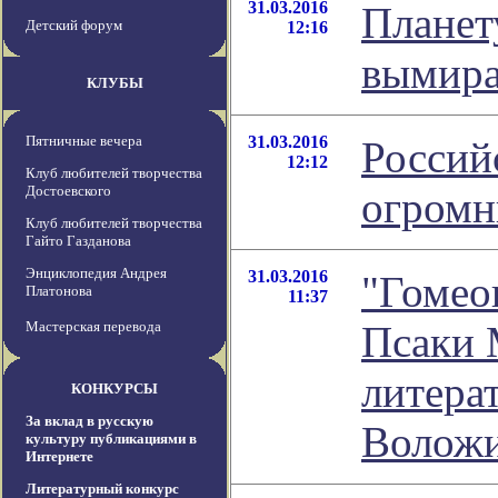
31.03.2016
Планет
Детский форум
12:16
вымира
КЛУБЫ
Пятничные вечера
31.03.2016
Россий
12:12
Клуб любителей творчества
Достоевского
огромн
Клуб любителей творчества
Гайто Газданова
Энциклопедия Андрея
31.03.2016
"Гомео
Платонова
11:37
Мастерская перевода
Псаки 
литера
КОНКУРСЫ
За вклад в русскую
Волож
культуру публикациями в
Интернете
Литературный конкурс