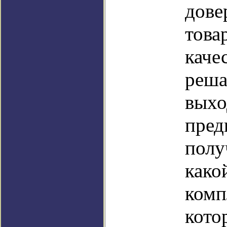
дове
това
каче
реша
выхо
пред
полу
како
комп
кото