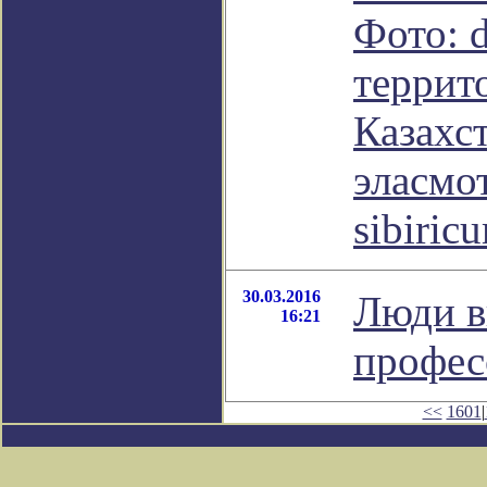
Фото: 
террит
Казахс
эласмо
sibiri
30.03.2016
Люди в
16:21
профес
<<
1601
|