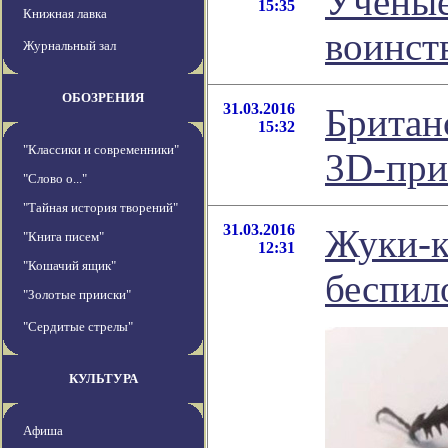
Ученые
15:35
Книжная лавка
воинст
Журнальный зал
ОБОЗРЕНИЯ
31.03.2016
Британ
15:32
"Классики и современники"
3D-при
"Слово о..."
"Тайная история творений"
31.03.2016
Жуки-к
"Книга писем"
12:31
"Кошачий ящик"
беспил
"Золотые прииски"
"Сердитые стрелы"
КУЛЬТУРА
Афиша