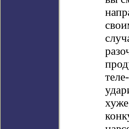
напр
свои
случ
разо
прод
теле
удар
хуже
конк
навс