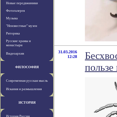
Новые передвжиники
Фотогалерея
Музыка
"Неизвестные" музеи
Риторика
Русские храмы и
монастыри
31.03.2016
Бесхво
Видеоархив
12:28
пользе
ФИЛОСОФИЯ
Современная русская мысль
Искания и размышления
ИСТОРИЯ
История России