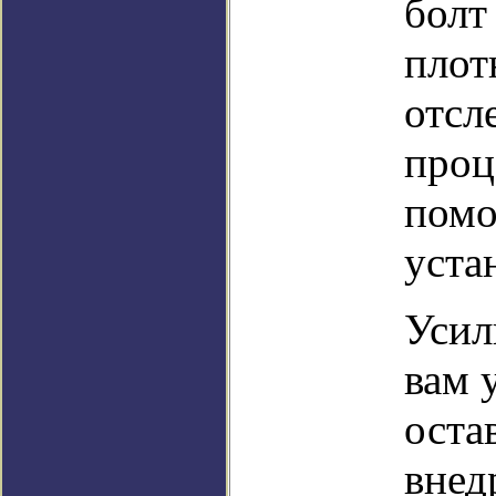
болт
плот
отсл
проц
помо
уста
Усил
вам 
оста
внед