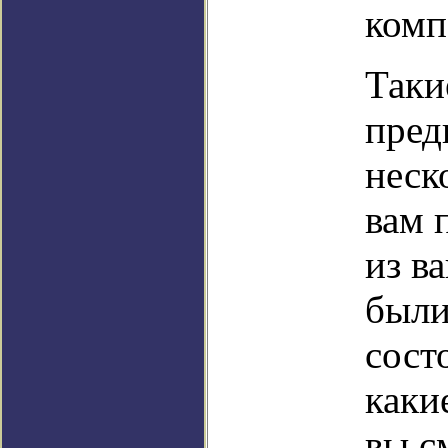
комп
Таки
пред
неск
вам 
из в
были
сост
каки
вы с