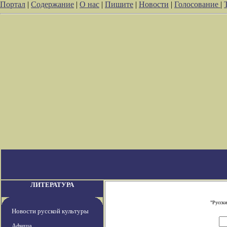
Портал
|
Содержание
|
О нас
|
Пишите
|
Новости
|
Голосование
|
ЛИТЕРАТУРА
"Русски
Новости русской культуры
Афиша