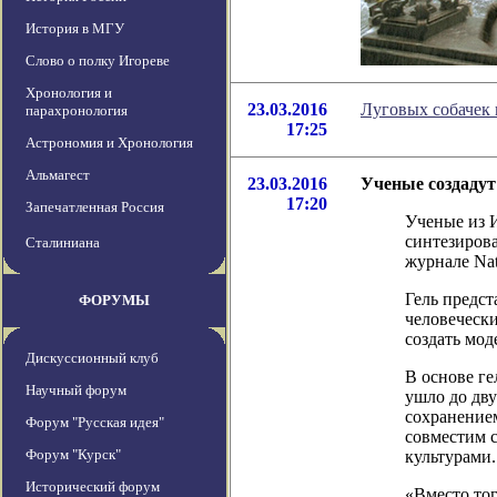
История в МГУ
Слово о полку Игореве
Хронология и
23.03.2016
Луговых собачек
парахронология
17:25
Астрономия и Хронология
Альмагест
23.03.2016
Ученые создадут
17:20
Запечатленная Россия
Ученые из 
синтезирова
Сталиниана
журнале Natu
Гель предст
ФОРУМЫ
человечески
создать мо
Дискуссионный клуб
В основе ге
Научный форум
ушло до дву
сохранением
Форум "Русская идея"
совместим 
Форум "Курск"
культурами.
Исторический форум
«Вместо тог