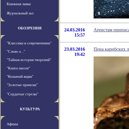
Книжная лавка
Журнальный зал
ОБОЗРЕНИЯ
24.03.2016
Атеистам приписа
15:57
"Классики и современники"
23.03.2016
Пена карибских л
"Слово о..."
19:42
"Тайная история творений"
"Книга писем"
"Кошачий ящик"
"Золотые прииски"
"Сердитые стрелы"
КУЛЬТУРА
Афиша