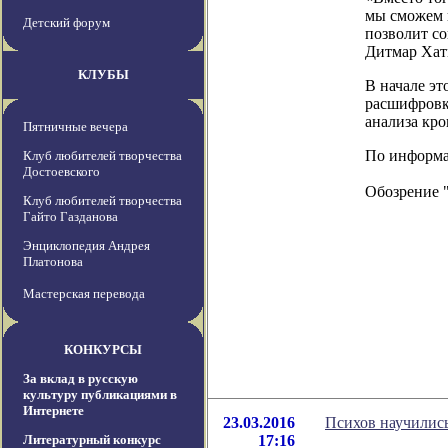
мы сможем 
Детский форум
позволит со
Дитмар Хатм
КЛУБЫ
В начале эт
расшифровк
анализа кро
Пятничные вечера
По информаци
Клуб любителей творчества
Достоевского
Обозрение 
Клуб любителей творчества
Гайто Газданова
Энциклопедия Андрея
Платонова
Мастерская перевода
КОНКУРСЫ
За вклад в русскую
культуру публикациями в
Интернете
23.03.2016
Психов научились
Литературный конкурс
17:16