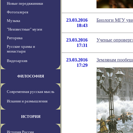
Новые передвжиники
Фотогалерея
23.03.2016
Биологи МГУ уви
Музыка
18:43
"Неизвестные" музеи
Риторика
23.03.2016
Ученые опроверг
17:31
Русские храмы и
монастыри
23.03.2016
Землянам пообещ
Видеоархив
17:29
ФИЛОСОФИЯ
Современная русская мысль
Искания и размышления
ИСТОРИЯ
История России