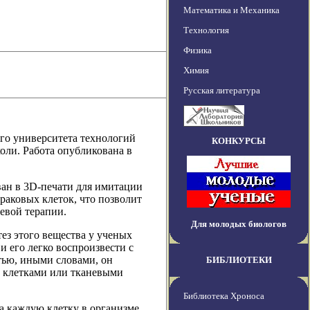
Математика и Механика
Технология
Физика
Химия
Русская литература
го университета технологий
КОНКУРСЫ
оли. Работа опубликована в
ван в 3D-печати для имитации
раковых клеток, что позволит
евой терапии.
Для молодых биологов
ез этого вещества у ученых
и его легко воспроизвести с
тью, иными словами, он
БИБЛИОТЕКИ
 клетками или тканевыми
Библиотека Хроноса
а каждую клетку в организме,