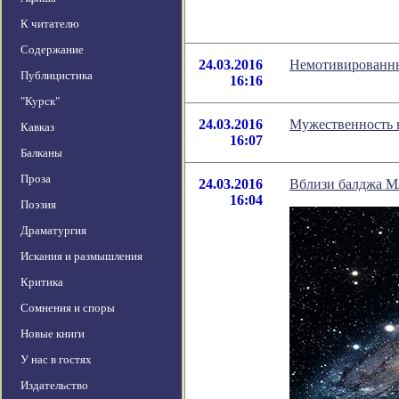
К читателю
Содержание
24.03.2016
Немотивированны
Публицистика
16:16
"Курск"
24.03.2016
Мужественность 
Кавказ
16:07
Балканы
Проза
24.03.2016
Вблизи балджа М
16:04
Поэзия
Драматургия
Искания и размышления
Критика
Сомнения и споры
Новые книги
У нас в гостях
Издательство