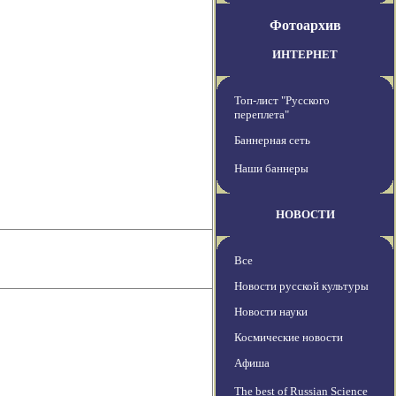
Фотоархив
ИНТЕРНЕТ
Топ-лист "Русского
переплета"
Баннерная сеть
Наши баннеры
НОВОСТИ
Все
Новости русской культуры
Новости науки
Космические новости
Афиша
The best of Russian Science