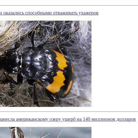
 оказались способными отваживать ухажеров
нанесла американскому озеру ущерб на 140 миллионов долларов