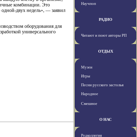
Научпоп
личные комбинации. Это
о одной-двух недель», — заявил
РАДИО
оизводством оборудования для
зработкой универсального
Читают и поют авторы РП
ОТДЫХ
Музеи
Игры
Песни русского застолья
Народное
Смешное
О НАС
Редколлегия