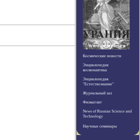
Космические новости
Энциклопедия
космонавтика
Энциклопедия
"Естествознание"
Журнальный зал
Физматлит
News of Russian Science and
Technology
Научные семинары