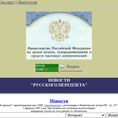
Топ-лист
|
Дискуссия
НОВОСТИ
"РУССКОГО ПЕРЕПЛЕТА"
Новости
й переплет" зарегистрирован как СМИ.
Свидетельство
о регистрации в Министерстве печати РФ: Эл. #77
5 февраля 2001 года. При полном или частичном использовании
материалов ссылка на www.pereplet.ru обязательна.