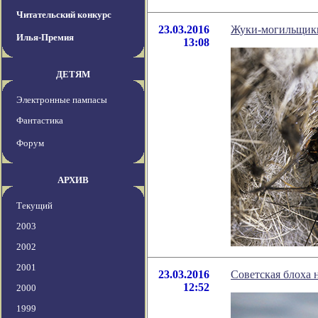
Читательский конкурс
23.03.2016
Жуки-могильщики
Илья-Премия
13:08
ДЕТЯМ
Электронные пампасы
Фантастика
Форум
АРХИВ
Текущий
2003
2002
2001
23.03.2016
Советская блоха 
12:52
2000
1999