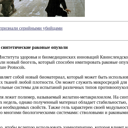
 признали серийными убийцами
 синтетические раковые опухоли
Института здоровья и биомедицинских инноваций Квинслендско
ли новый биогель, который способен имитировать раковые опух
re Protocols.
авляет собой новый биоматериал, который может быть использо
х тканей любой плотности. Он может служить микросредой для 
дельные системы для испытаний различных типов противоопухол
ля лежит полимер, называемый желатин-метакрилоилом. На синт
х недель, однако полученный материал обладает стабильностью, 
 необходимых свойств. Также гель характерен своей модульнос
со многими биологическими системами: стволовыми и раковыми
о, чтобы вслепую использовать химиотерапию, которая влияет н