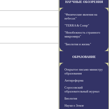
НАУЧНЫЕ ОБОЗРЕНИЯ
"Физические явления на
небесах"
"TERRA & Comp"
"Неизбежность странного
микромира"
"Биология и жизнь"
ОБРАЗОВАНИЕ
Открытое письмо министру
образования
Антиреформа
Соросовский
образовательный журнал
Биология
Науки о Земле