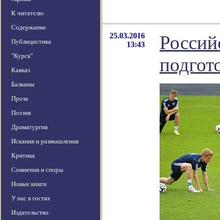
К читателю
Содержание
25.03.2016
Россий
Публицистика
13:43
"Курск"
подгот
Кавказ
Балканы
Проза
Поэзия
Драматургия
Искания и размышления
Критика
Сомнения и споры
Новые книги
У нас в гостях
Издательство