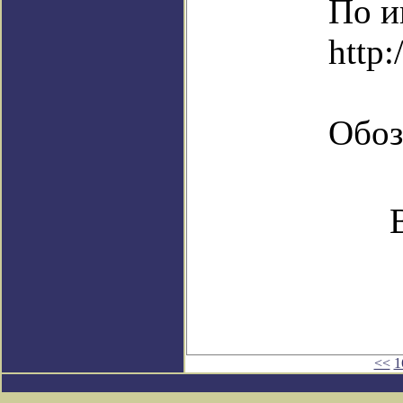
По и
http:
Обоз
<<
1