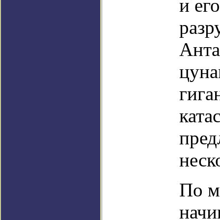
и ег
разр
Анта
цуна
гига
ката
пред
неск
По м
начи