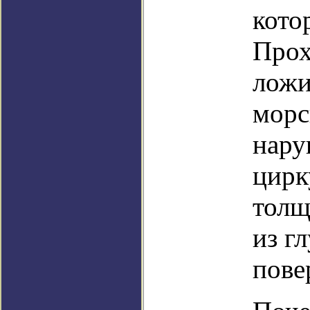
кото
Прох
ложи
морс
нару
цирк
толщ
из г
пове