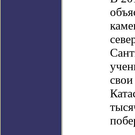
объя
каме
севе
Сант
учен
свои
Ката
тыся
побе