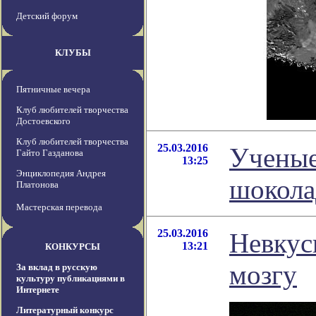
Детский форум
КЛУБЫ
Пятничные вечера
Клуб любителей творчества
Достоевского
Клуб любителей творчества
25.03.2016
Ученые
Гайто Газданова
13:25
Энциклопедия Андрея
шокола
Платонова
Мастерская перевода
25.03.2016
Невкус
13:21
КОНКУРСЫ
мозгу
За вклад в русскую
культуру публикациями в
Интернете
Литературный конкурс