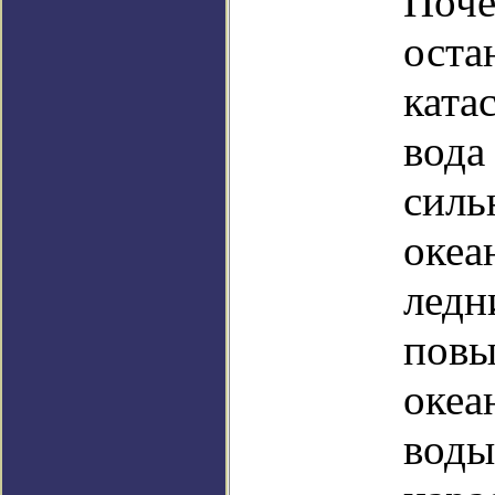
Поче
оста
ката
вода
силь
океа
ледн
повы
океа
воды