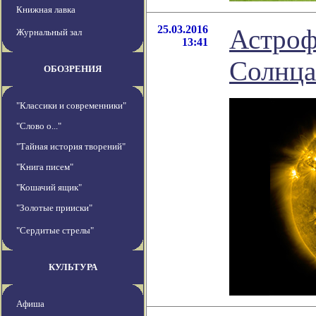
Книжная лавка
25.03.2016
Астроф
Журнальный зал
13:41
Солнца
ОБОЗРЕНИЯ
"Классики и современники"
"Слово о..."
"Тайная история творений"
"Книга писем"
"Кошачий ящик"
"Золотые прииски"
"Сердитые стрелы"
КУЛЬТУРА
Афиша