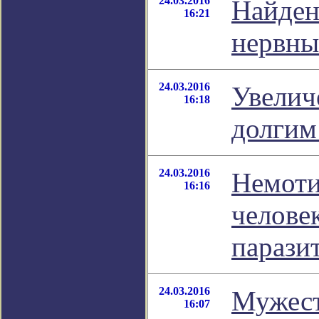
24.03.2016
Найден
16:21
нервны
24.03.2016
Увелич
16:18
долгим
24.03.2016
Немоти
16:16
челове
парази
24.03.2016
Мужест
16:07