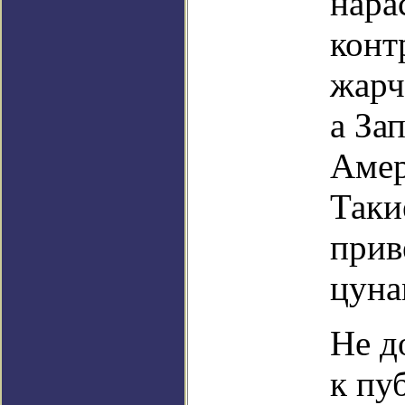
нара
конт
жарч
а За
Амер
Таки
прив
цуна
Не д
к пу