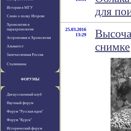
для по
История в МГУ
Слово о полку Игореве
Хронология и
парахронология
25.03.2016
Высоча
13:29
Астрономия и Хронология
снимке
Альмагест
Запечатленная Россия
Сталиниана
ФОРУМЫ
Дискуссионный клуб
Научный форум
Форум "Русская идея"
Форум "Курск"
Исторический форум