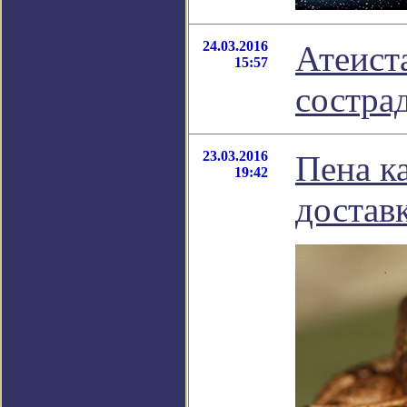
24.03.2016
Атеист
15:57
состра
23.03.2016
Пена к
19:42
достав