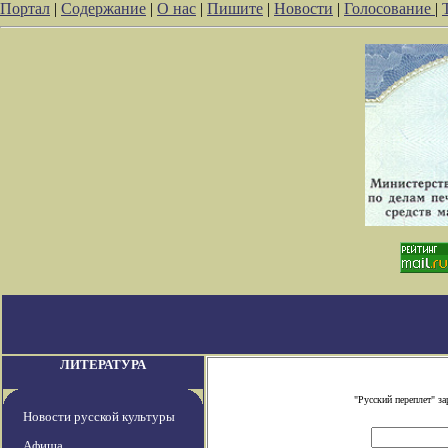
Портал
|
Содержание
|
О нас
|
Пишите
|
Новости
|
Голосование
|
ЛИТЕРАТУРА
"Русский переплет" з
Новости русской культуры
Афиша