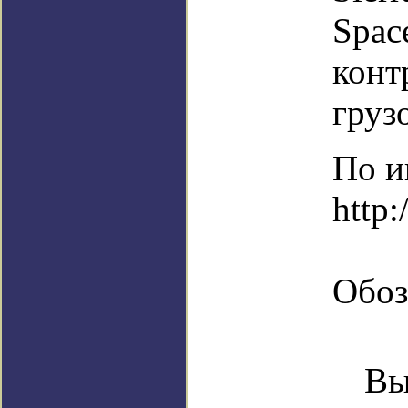
Spac
конт
груз
По и
http:
Обоз
Вы