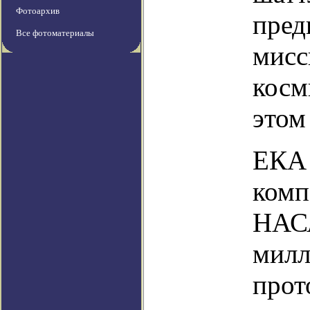
Фотоархив
пред
Все фотоматериалы
мисс
косм
этом
ЕКА 
комп
НАСА
милл
прот