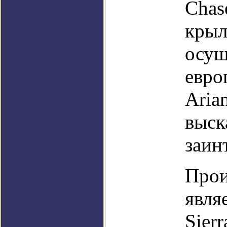
Chas
крыл
осущ
евро
Aria
выск
заин
Прои
явля
Sier