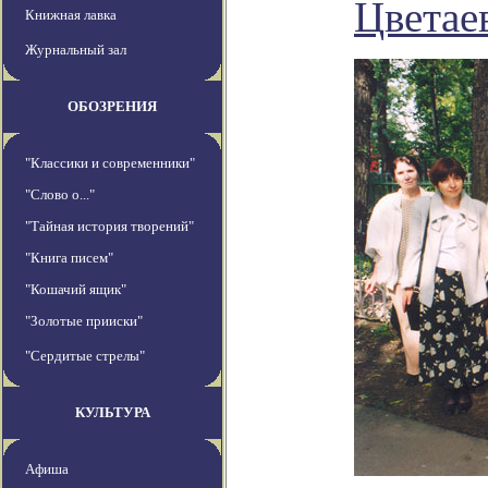
Цветае
Книжная лавка
Журнальный зал
ОБОЗРЕНИЯ
"Классики и современники"
"Слово о..."
"Тайная история творений"
"Книга писем"
"Кошачий ящик"
"Золотые прииски"
"Сердитые стрелы"
КУЛЬТУРА
Афиша