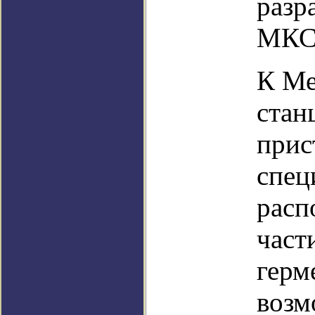
разр
МКС
К Ме
стан
прис
спец
расп
част
герм
возм