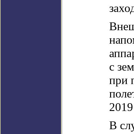
захо
Внеш
напо
аппа
с зе
при 
поле
2019
В сл