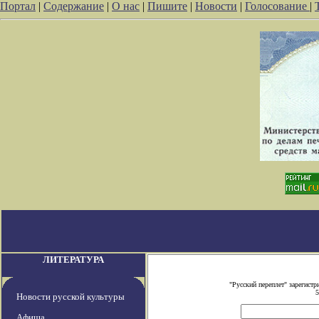
Портал
|
Содержание
|
О нас
|
Пишите
|
Новости
|
Голосование
|
ЛИТЕРАТУРА
"Русский переплет" зарегист
5
Новости русской культуры
Афиша