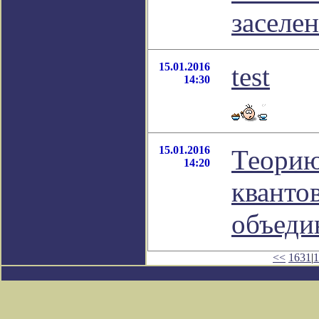
заселе
15.01.2016
test
14:30
15.01.2016
Теорию
14:20
кванто
объеди
<<
1631
|
1