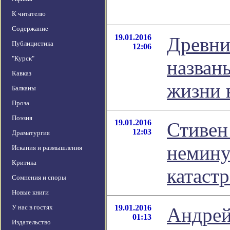
К читателю
Содержание
19.01.2016
Древни
Публицистика
12:06
"Курск"
назван
Кавказ
жизни 
Балканы
Проза
Поэзия
19.01.2016
Стивен
12:03
Драматургия
немину
Искания и размышления
Критика
катаст
Сомнения и споры
Новые книги
У нас в гостях
19.01.2016
Андрей
01:13
Издательство