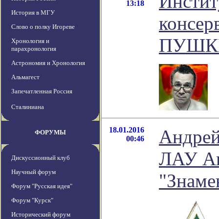
Инстит
13:18
История в МГУ
консер
Слово о полку Игореве
ПУШК
Хронология и
парахронология
Астрономия и Хронология
Альмагест
Запечатленная Россия
Сталиниана
18.01.2016
Андрей
ФОРУМЫ
00:46
ЛАУ Ан
Дискуссионный клуб
Научный форум
"Знаме
Форум "Русская идея"
Форум "Курск"
Исторический форум