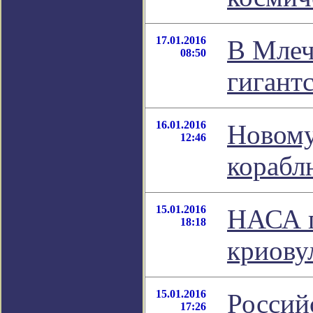
17.01.2016
В Млеч
08:50
гигант
16.01.2016
Новому
12:46
корабл
15.01.2016
НАСА п
18:18
криову
15.01.2016
Россий
17:26