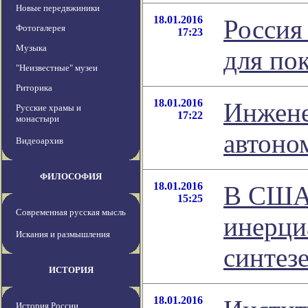
Новые передвжиники
18.01.2016
Россия
Фотогалерея
17:23
Музыка
для по
"Неизвестные" музеи
Риторика
18.01.2016
Инжене
Русские храмы и
17:22
монастыри
автоно
Видеоархив
ФИЛОСОФИЯ
18.01.2016
В США 
15:25
Современная русская мысль
инерци
Искания и размышления
синтез
ИСТОРИЯ
18.01.2016
История России