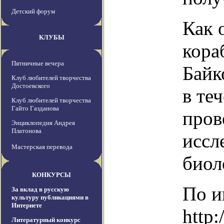
Детский форум
Как 
КЛУБЫ
кора
Пятничные вечера
Байк
Клуб любителей творчества
Достоевского
в те
Клуб любителей творчества
Гайто Газданова
пров
Энциклопедия Андрея
Платонова
иссл
Мастерская перевода
биол
КОНКУРСЫ
По и
За вклад в русскую
культуру публикациями в
Интернете
http:
Литературный конкурс