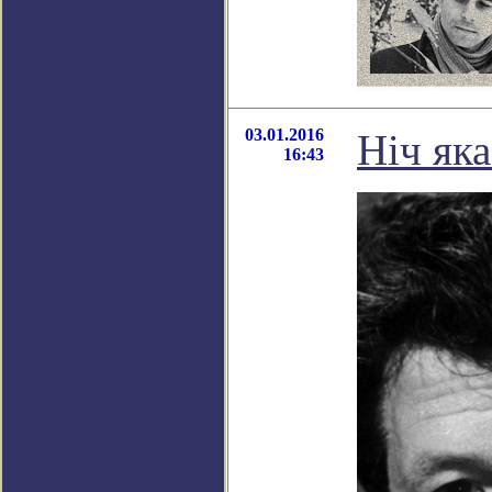
03.01.2016
Нiч яка
16:43