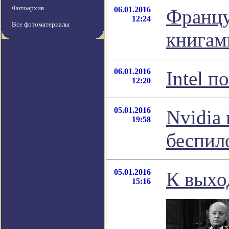
Фотоархив
06.01.2016
Францу
12:24
Все фотоматериалы
книгам
06.01.2016
Intel 
12:20
05.01.2016
Nvidia
19:58
беспил
05.01.2016
К выхо
15:16