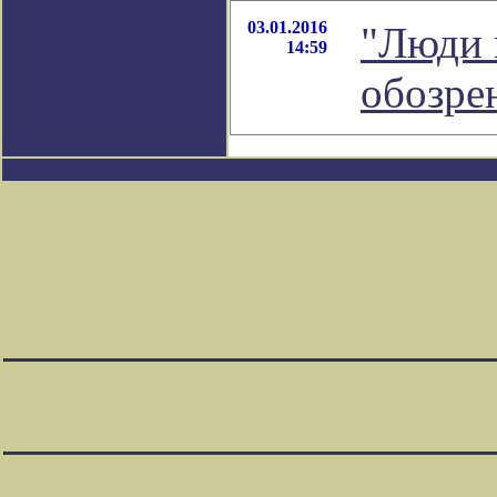
03.01.2016
"Люди п
14:59
обозре