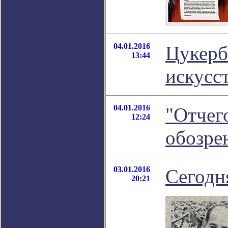
04.01.2016
Цукерб
13:44
искусс
04.01.2016
"Отчег
12:24
обозре
03.01.2016
Сегодн
20:21