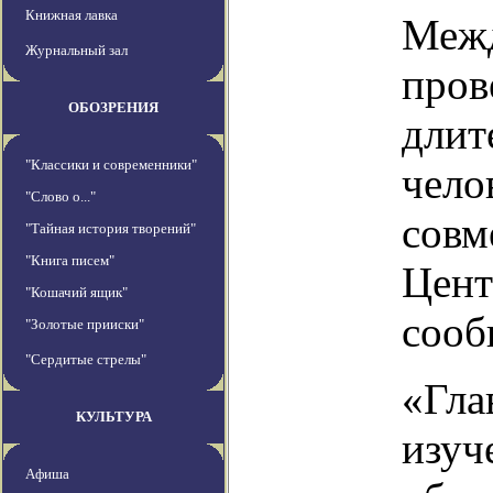
Книжная лавка
Межд
Журнальный зал
пров
ОБОЗРЕНИЯ
длит
"Классики и современники"
чело
"Слово о..."
совм
"Тайная история творений"
"Книга писем"
Цент
"Кошачий ящик"
сооб
"Золотые прииски"
"Сердитые стрелы"
«Гла
КУЛЬТУРА
изуч
Афиша