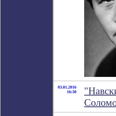
03.01.2016
"Навск
16:30
Соломо