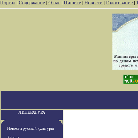
Портал
|
Содержание
|
О нас
|
Пишите
|
Новости
|
Голосование
|
ЛИТЕРАТУРА
Новости русской культуры
Афиша