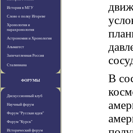
движ
История в МГУ
усло
Слово о полку Игореве
Хронология и
план
парахронология
Астрономия и Хронология
давл
Альмагест
Запечатленная Россия
сосу
Сталиниана
В со
ФОРУМЫ
косм
Дискуссионный клуб
амер
Научный форум
Форум "Русская идея"
амер
Форум "Курск"
получ
Исторический форум