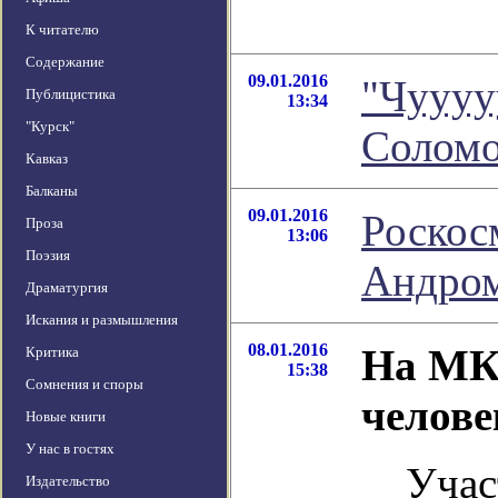
К читателю
Содержание
09.01.2016
"Чуууу
Публицистика
13:34
"Курск"
Соломо
Кавказ
Балканы
09.01.2016
Роскос
Проза
13:06
Поэзия
Андро
Драматургия
Искания и размышления
08.01.2016
На МКС
Критика
15:38
Сомнения и споры
челове
Новые книги
У нас в гостях
Учас
Издательство