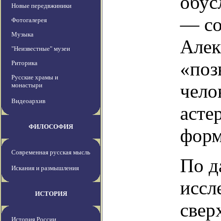
обус
Новые передвжиники
— со
Фотогалерея
Музыка
Алек
"Неизвестные" музеи
«поз
Риторика
Русские храмы и
чело
монастыри
Видеоархив
асте
ФИЛОСОФИЯ
форм
Современная русская мысль
По д
Искания и размышления
иссл
ИСТОРИЯ
свер
История России