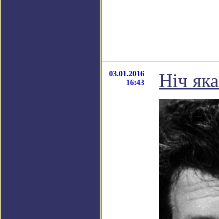
03.01.2016
Нiч яка
16:43