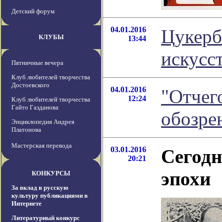
Детский форум
04.01.2016
Цукерб
КЛУБЫ
13:44
искусс
Пятничные вечера
Клуб любителей творчества
Достоевского
04.01.2016
"Отчег
12:24
Клуб любителей творчества
Гайто Газданова
обозре
Энциклопедия Андрея
Платонова
Мастерская перевода
03.01.2016
Сегодн
20:21
эпохи
КОНКУРСЫ
За вклад в русскую
культуру публикациями в
Интернете
Литературный конкурс