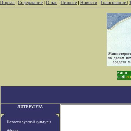
Портал
|
Содержание
|
О нас
|
Пишите
|
Новости
|
Голосование
|
ЛИТЕРАТУРА
Новости русской культуры
Афиша