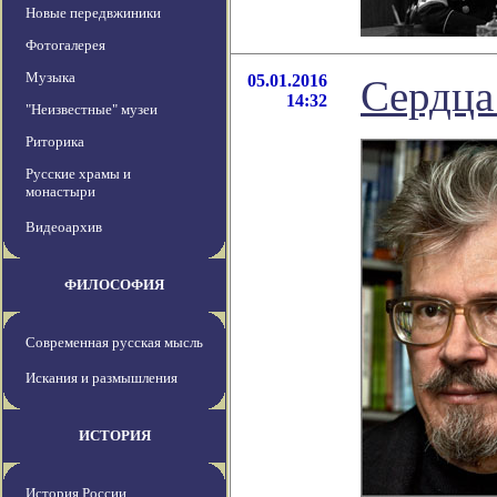
Новые передвжиники
Фотогалерея
Музыка
05.01.2016
Сердца
14:32
"Неизвестные" музеи
Риторика
Русские храмы и
монастыри
Видеоархив
ФИЛОСОФИЯ
Современная русская мысль
Искания и размышления
ИСТОРИЯ
История России