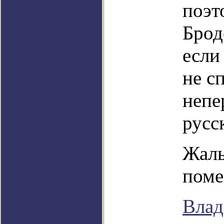
поэт
Брод
если
не с
непе
русс
Жаль
поме
Влад