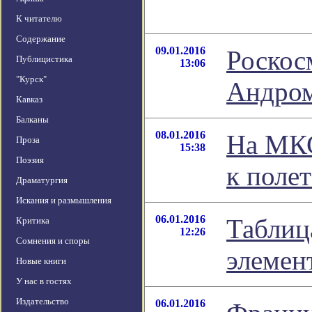
К читателю
Содержание
09.01.2016
Роскос
Публицистика
13:06
"Курск"
Андро
Кавказ
Балканы
08.01.2016
На МКС
Проза
15:38
Поэзия
к поле
Драматургия
Искания и размышления
06.01.2016
Таблиц
Критика
12:26
Сомнения и споры
элемен
Новые книги
У нас в гостях
Издательство
06.01.2016