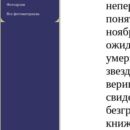
непе
Фотоархив
Все фотоматериалы
поня
нояб
ожид
умер
звез
вери
свид
безг
книж