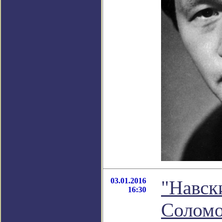
03.01.2016
"Навск
16:30
Соломо