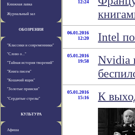
Францу
12:24
Книжная лавка
книгам
Журнальный зал
ОБОЗРЕНИЯ
06.01.2016
Intel 
12:20
"Классики и современники"
"Слово о..."
05.01.2016
Nvidia
19:58
"Тайная история творений"
беспил
"Книга писем"
"Кошачий ящик"
"Золотые прииски"
05.01.2016
К выхо
15:16
"Сердитые стрелы"
КУЛЬТУРА
Афиша