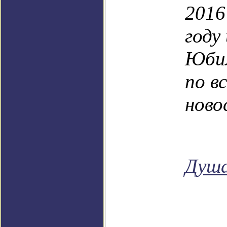
2016
году
Юбил
по в
ново
Душа