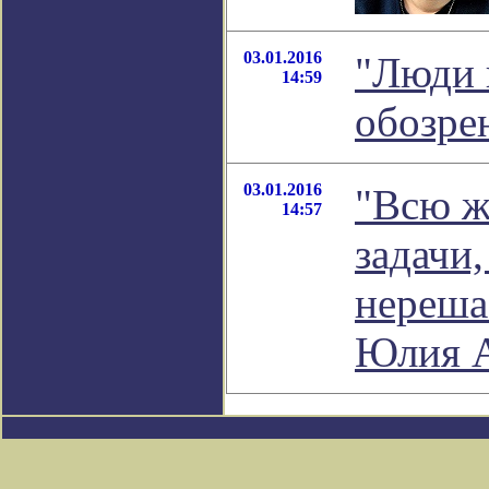
03.01.2016
"Люди п
14:59
обозре
03.01.2016
"Всю ж
14:57
задачи
нереша
Юлия А