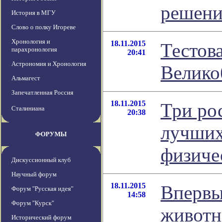
решени
История в МГУ
Слово о полку Игореве
Хронология и
18.11.2015
Тестова
парахронология
20:41
Астрономия и Хронология
Велико
Альмагест
Запечатленная Россия
18.11.2015
Три ро
Сталиниана
20:38
лучших
ФОРУМЫ
физиче
Дискуссионный клуб
Научный форум
18.11.2015
Впервы
Форум "Русская идея"
14:58
Форум "Курск"
животн
Исторический форум