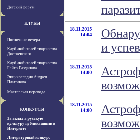
парази
Детский форум
КЛУБЫ
18.11.2015
Обнару
14:04
Пятничные вечера
и успе
Клуб любителей творчества
Достоевского
Клуб любителей творчества
18.11.2015
Астроф
Гайто Газданова
14:00
Энциклопедия Андрея
возмож
Платонова
Мастерская перевода
18.11.2015
Астроф
КОНКУРСЫ
14:00
За вклад в русскую
возмож
культуру публикациями в
Интернете
Литературный конкурс