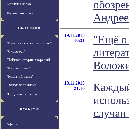
обозре
Книжная лавка
Журнальный зал
Андрее
ОБОЗРЕНИЯ
19.11.2015
"Ещё о 
10:31
"Классики и современники"
литера
"Слово о..."
"Тайная история творений"
Волож
"Книга писем"
"Кошачий ящик"
18.11.2015
Каждый
"Золотые прииски"
21:10
"Сердитые стрелы"
использ
КУЛЬТУРА
случаи
Афиша