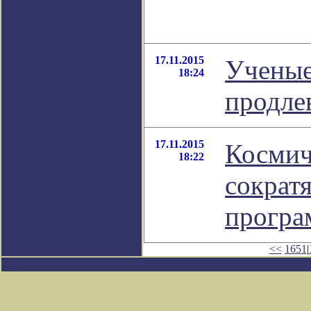
17.11.2015
Ученые
18:24
продле
17.11.2015
Космич
18:22
сократ
програ
<<
1651
|