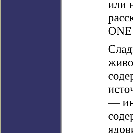
или 
расс
ONE
Слад
живо
соде
исто
— ин
соде
ядов