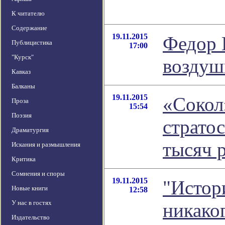
К читателю
Содержание
19.11.2015
Федор 
Публицистика
17:00
"Курск"
воздуш
Кавказ
Балканы
19.11.2015
«Сокол
Проза
15:54
Поэзия
стратос
Драматургия
тысяч 
Искания и размышления
Критика
Сомнения и споры
19.11.2015
"Истори
Новые книги
12:58
У нас в гостях
никако
Издательство