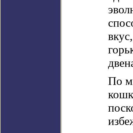
эвол
спос
вкус
горь
двен
По м
кошк
поск
избе