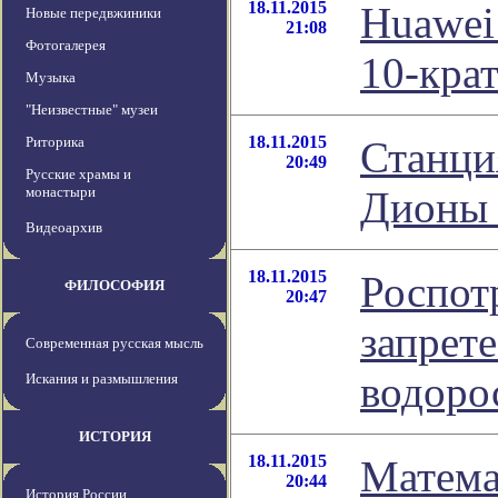
18.11.2015
Huawei
Новые передвжиники
21:08
Фотогалерея
10-кра
Музыка
"Неизвестные" музеи
18.11.2015
Риторика
Станци
20:49
Русские храмы и
монастыри
Дионы 
Видеоархив
18.11.2015
Роспот
ФИЛОСОФИЯ
20:47
запрет
Современная русская мысль
водоро
Искания и размышления
ИСТОРИЯ
18.11.2015
Матема
20:44
История России