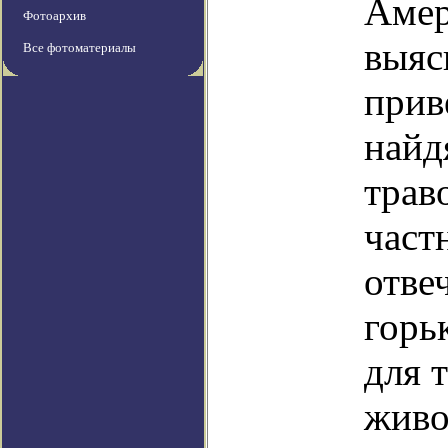
Амер
Фотоархив
выяс
Все фотоматериалы
прив
найд
трав
част
отве
горь
для 
живо