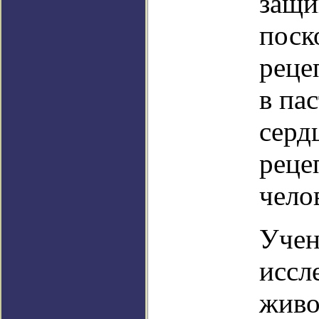
защи
поск
реце
в пас
серд
реце
чело
Учен
иссл
живо