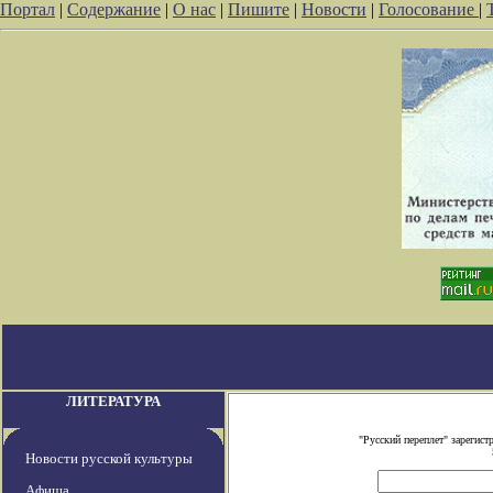
Портал
|
Содержание
|
О нас
|
Пишите
|
Новости
|
Голосование
|
ЛИТЕРАТУРА
"Русский переплет" зарегис
Новости русской культуры
Афиша