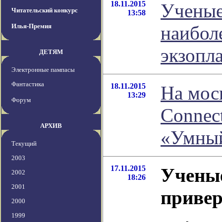
18.11.2015
Ученые
Читательский конкурс
13:58
Илья-Премия
наибол
экзопл
ДЕТЯМ
Электронные пампасы
Фантастика
18.11.2015
На мос
13:29
Форум
Connec
АРХИВ
«Умный
Текущий
2003
17.11.2015
Учены
2002
18:26
2001
привер
2000
1999