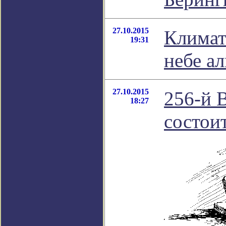
27.10.2015
Климат
19:31
небе а
27.10.2015
256-й 
18:27
состоит