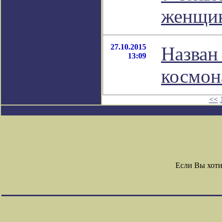
женщи
27.10.2015
Назван
13:09
космон
<<
Если Вы хоти