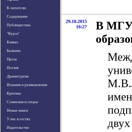
К читателю
Содержание
29.10.2015
В МГУ 
Публицистика
16:27
"Курск"
образо
Кавказ
Балканы
Межд
Проза
унив
Поэзия
Драматургия
М.В.
Искания и размышления
имен
Критика
Сомнения и споры
подп
Новые книги
У нас в гостях
двух
Издательство