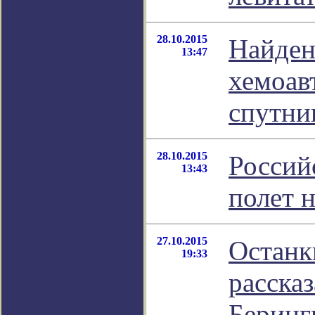
28.10.2015
Найден
13:47
хемоав
спутни
28.10.2015
Россий
13:43
полет 
27.10.2015
Останк
19:33
рассказ
Беринг