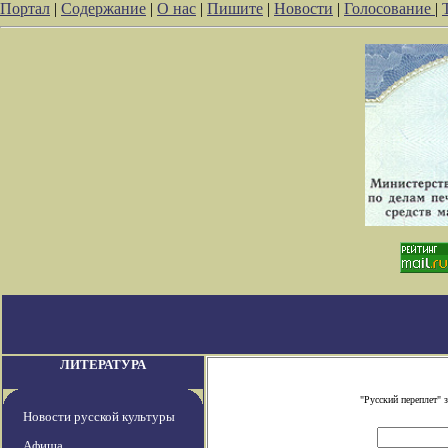
Портал
|
Содержание
|
О нас
|
Пишите
|
Новости
|
Голосование
|
ЛИТЕРАТУРА
"Русский переплет"
Новости русской культуры
Афиша