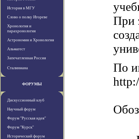
учеб
История в МГУ
При 
Слово о полку Игореве
Хронология и
созд
парахронология
Астрономия и Хронология
унив
Альмагест
Запечатленная Россия
По и
Сталиниана
http:
ФОРУМЫ
Дискуссионный клуб
Обоз
Научный форум
Форум "Русская идея"
Форум "Курск"
Исторический форум