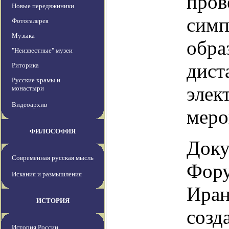
пров
Новые передвжиники
симп
Фотогалерея
Музыка
обра
"Неизвестные" музеи
дист
Риторика
Русские храмы и
элек
монастыри
Видеоархив
меро
ФИЛОСОФИЯ
Доку
Современная русская мысль
Фору
Искания и размышления
Иран
ИСТОРИЯ
созд
История России