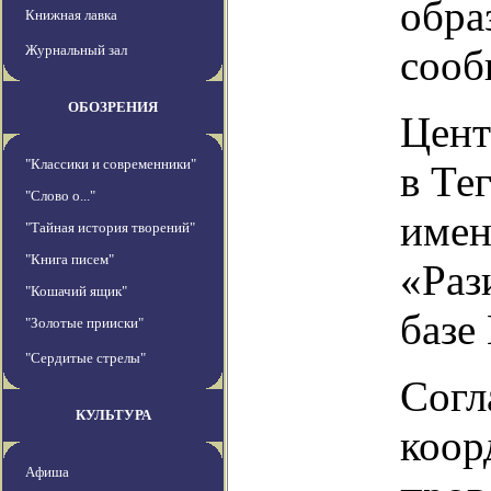
обра
Книжная лавка
Журнальный зал
сооб
ОБОЗРЕНИЯ
Цент
"Классики и современники"
в Те
"Слово о..."
имен
"Тайная история творений"
"Книга писем"
«Раз
"Кошачий ящик"
базе
"Золотые прииски"
"Сердитые стрелы"
Согл
КУЛЬТУРА
коор
Афиша