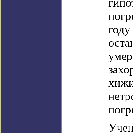
гипо
погр
году
оста
умер
захо
хижи
нетр
погр
Учен