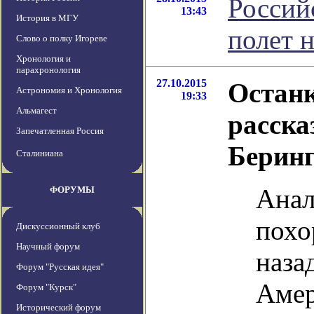
Россий
13:43
История в МГУ
полет 
Слово о полку Игореве
Хронология и
парахронология
27.10.2015
Останк
Астрономия и Хронология
19:33
Альмагест
расска
Запечатленная Россия
Берин
Сталиниана
Анал
ФОРУМЫ
похо
Дискуссионный клуб
Научный форум
назад
Форум "Русская идея"
Амер
Форум "Курск"
Исторический форум