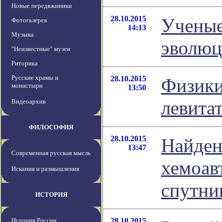
Новые передвжиники
28.10.2015
Ученые
Фотогалерея
14:13
Музыка
эволюц
"Неизвестные" музеи
Риторика
Русские храмы и
28.10.2015
Физики
монастыри
13:50
левита
Видеоархив
ФИЛОСОФИЯ
28.10.2015
Найден
13:47
Современная русская мысль
хемоав
Искания и размышления
спутни
ИСТОРИЯ
История России
28.10.2015