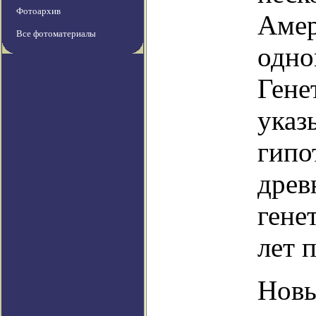
Фотоархив
Амер
Все фотоматериалы
одно
Гене
указ
гипо
древ
гене
лет 
Новы