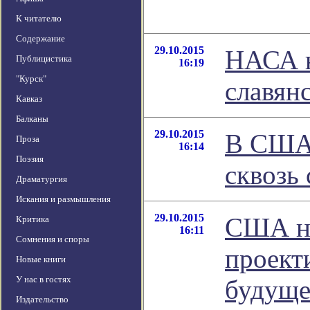
К читателю
Содержание
29.10.2015
НАСА н
Публицистика
16:19
"Курск"
славян
Кавказ
Балканы
29.10.2015
В США 
Проза
16:14
Поэзия
сквозь
Драматургия
Искания и размышления
29.10.2015
США на
Критика
16:11
Сомнения и споры
проект
Новые книги
У нас в гостях
будуще
Издательство