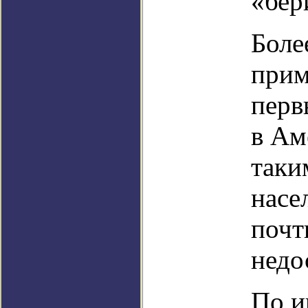
«бер
Боле
прим
перв
в Ам
таки
насе
почт
недо
По и