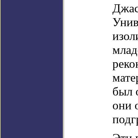
Джас
Унив
изол
млад
реко
мате
был 
они 
подг
Эти 