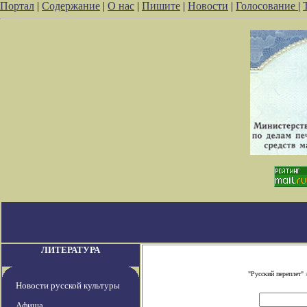
Портал
|
Содержание
|
О нас
|
Пишите
|
Новости
|
Голосование
|
ЛИТЕРАТУРА
"Русский переплет"
Новости русской культуры
Афиша