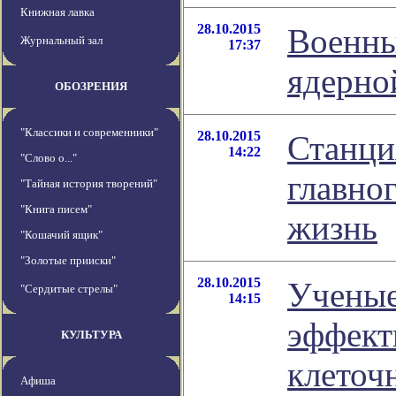
Книжная лавка
28.10.2015
Военны
Журнальный зал
17:37
ядерно
ОБОЗРЕНИЯ
"Классики и современники"
28.10.2015
Станци
14:22
"Слово о..."
главно
"Тайная история творений"
"Книга писем"
жизнь
"Кошачий ящик"
"Золотые прииски"
28.10.2015
Ученые
"Сердитые стрелы"
14:15
эффект
КУЛЬТУРА
клеточ
Афиша