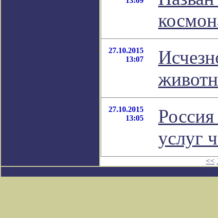
13:09
космон
27.10.2015
Исчезн
13:07
животн
27.10.2015
Россия
13:05
услуг 
<<