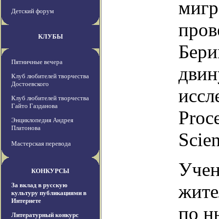
мигр
Детский форум
пров
КЛУБЫ
Бери
Пятничные вечера
двин
Клуб любителей творчества
Достоевского
иссл
Клуб любителей творчества
Гайто Газданова
Proc
Энциклопедия Андрея
Платонова
Scien
Мастерская перевода
Учен
КОНКУРСЫ
жите
За вклад в русскую
культуру публикациями в
Интернете
по н
Литературный конкурс