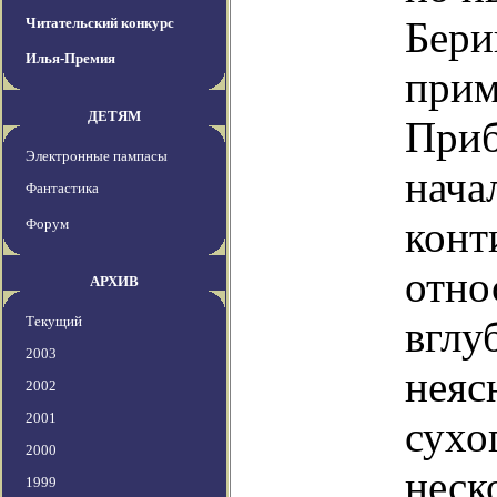
Бери
Читательский конкурс
Илья-Премия
прим
ДЕТЯМ
Приб
Электронные пампасы
нача
Фантастика
конт
Форум
отно
АРХИВ
Текущий
вглу
2003
неяс
2002
2001
сухо
2000
неск
1999