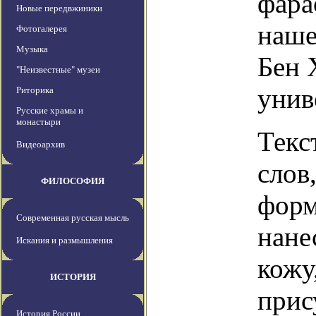
фара
Новые передвжиники
наше
Фотогалерея
Музыка
Бен 
"Неизвестные" музеи
унив
Риторика
Русские храмы и
монастыри
Текс
Видеоархив
слов
ФИЛОСОФИЯ
форм
Современная русская мысль
нане
Искания и размышления
кожу
ИСТОРИЯ
прис
История России