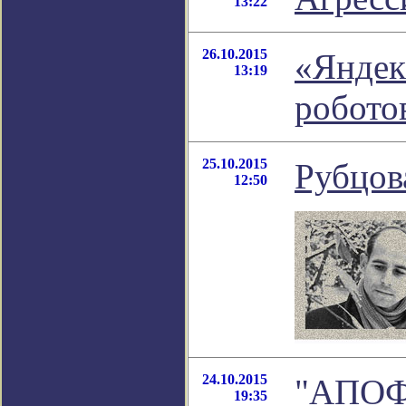
13:22
26.10.2015
«Яндек
13:19
робото
25.10.2015
Рубцов
12:50
24.10.2015
"АПОФ
19:35