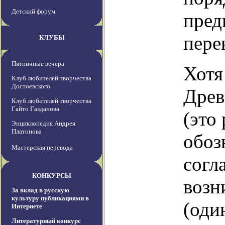
Детский форум
пред
пере
КЛУБЫ
Пятничные вечера
Хотя
Клуб любителей творчества
Достоевского
Древ
Клуб любителей творчества
Гайто Газданова
(это
Энциклопедия Андрея
Платонова
обоз
Мастерская перевода
согл
КОНКУРСЫ
возн
За вклад в русскую
культуру публикациями в
(оди
Интернете
Литературный конкурс