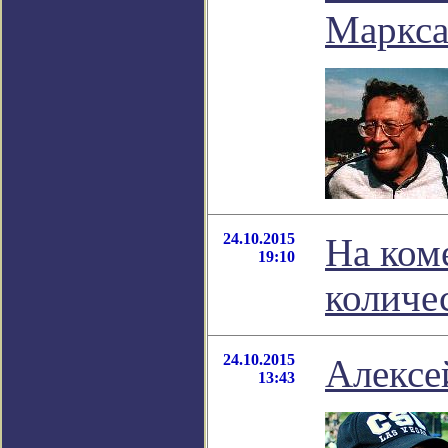
Маркса
24.10.2015
На ком
19:10
количе
24.10.2015
Алексе
13:43