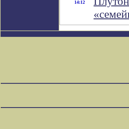
Плутон
14:12
«семей