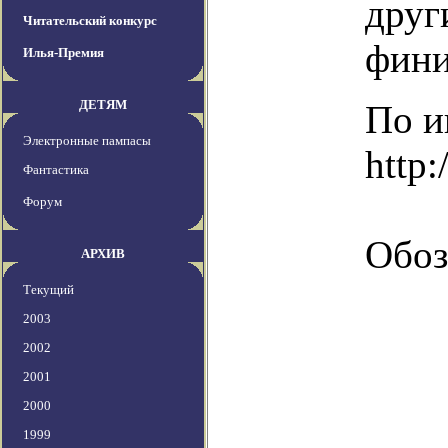
друг
Читательский конкурс
фини
Илья-Премия
ДЕТЯМ
По и
Электронные пампасы
http:
Фантастика
Форум
Обоз
АРХИВ
Текущий
2003
2002
2001
2000
1999