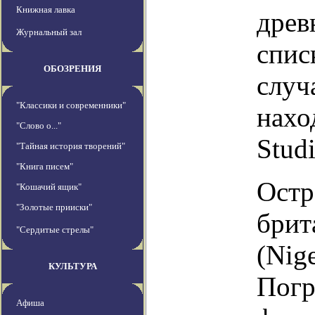
Книжная лавка
древ
Журнальный зал
спис
ОБОЗРЕНИЯ
случ
"Классики и современники"
нахо
"Слово о..."
Stud
"Тайная история творений"
"Книга писем"
Остр
"Кошачий ящик"
"Золотые прииски"
брит
"Сердитые стрелы"
(Nig
КУЛЬТУРА
Погр
Афиша