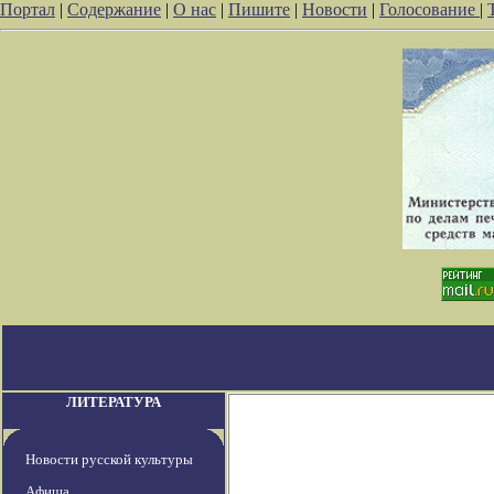
Портал
|
Содержание
|
О нас
|
Пишите
|
Новости
|
Голосование
|
ЛИТЕРАТУРА
Новости русской культуры
Афиша