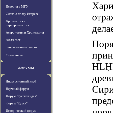
Хари
История в МГУ
отра
Слово о полку Игореве
Хронология и
дела
парахронология
Астрономия и Хронология
Альмагест
Поря
Запечатленная Россия
прин
Сталиниана
HLḤM
ФОРУМЫ
древ
Дискуссионный клуб
Сири
Научный форум
Форум "Русская идея"
пред
Форум "Курск"
поря
Исторический форум