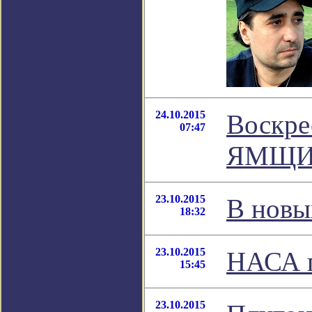
24.10.2015
Воскрес
07:47
ЯМЩИ
23.10.2015
В новы
18:32
23.10.2015
НАСА п
15:45
23.10.2015