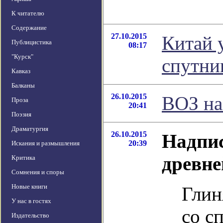
К читателю
Содержание
27.10.2015
Китай 
Публицистика
08:17
"Курск"
спутни
Кавказ
Балканы
26.10.2015
ВОЗ на
Проза
20:41
Поэзия
Драматургия
26.10.2015
Надпис
20:39
Искания и размышления
древн
Критика
Сомнения и споры
Новые книги
Глин
У нас в гостях
со с
Издательство