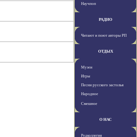
Научпоп
РАДИО
Читают и поют авторы РП
ОТДЫХ
Музеи
Игры
Песни русского застолья
Народное
Смешное
О НАС
Редколлегия