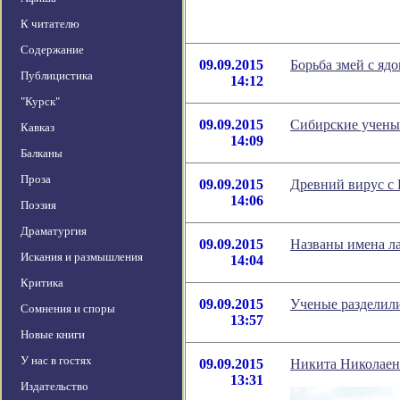
К читателю
Содержание
09.09.2015
Борьба змей с яд
Публицистика
14:12
"Курск"
09.09.2015
Сибирские ученые
Кавказ
14:09
Балканы
Проза
09.09.2015
Древний вирус с
14:06
Поэзия
Драматургия
09.09.2015
Названы имена л
Искания и размышления
14:04
Критика
09.09.2015
Ученые разделили
Сомнения и споры
13:57
Новые книги
У нас в гостях
09.09.2015
Никита Николаен
13:31
Издательство