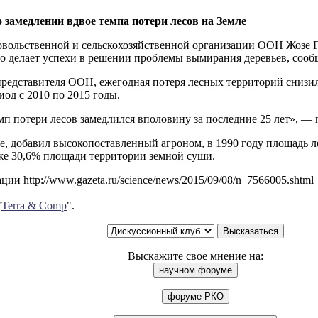
 замедлении вдвое темпа потери лесов на Земле
овольственной и сельскохозяйственной организации ООН Жозе Гр
о делает успехи в решении проблемы вымирания деревьев, сооб
редставителя ООН, ежегодная потеря лесных территорий снизила
иод с 2010 по 2015 годы.
п потери лесов замедлился вполовину за последние 25 лет», — 
е, добавил высокопоставленный агроном, в 1990 году площадь л
же 30,6% площади территории земной суши.
ии http://www.gazeta.ru/science/news/2015/09/08/n_7566005.shtml
"
Terra & Comp
".
Выскажите свое мнение на: