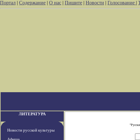
Портал
|
Содержание
|
О нас
|
Пишите
|
Новости
|
Голосование
|
ЛИТЕРАТУРА
"Русски
Новости русской культуры
Афиша