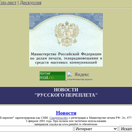
Топ-лист
|
Дискуссия
НОВОСТИ
"РУССКОГО ПЕРЕПЛЕТА"
Новости
й переплет" зарегистрирован как СМИ.
Свидетельство
о регистрации в Министерстве печати РФ: Эл. #77
5 февраля 2001 года. При полном или частичном использовании
материалов ссылка на www.pereplet.ru обязательна.