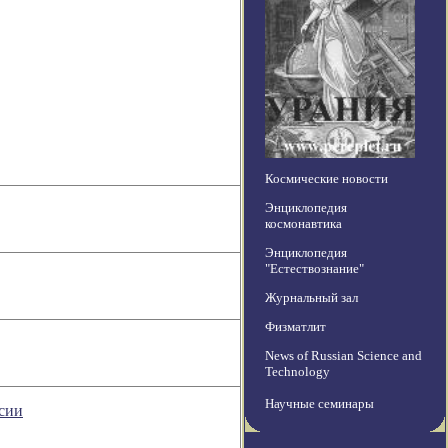
Космические новости
Энциклопедия
космонавтика
Энциклопедия
"Естествознание"
Журнальный зал
Физматлит
News of Russian Science and
Technology
Научные семинары
ссии