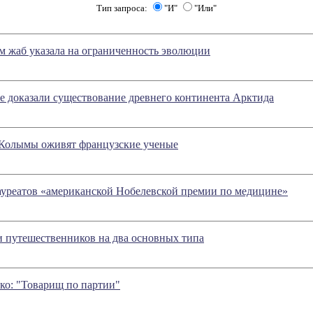
Тип запроса:
"И"
"Или"
ом жаб указала на ограниченность эволюции
 доказали существование древнего континента Арктида
 Колымы оживят французские ученые
ауреатов «американской Нобелевской премии по медицине»
 путешественников на два основных типа
ко: "Товарищ по партии"