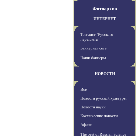
Фотоархив
ИНТЕРНЕТ
Топ-лист "Русского
переплета"
Баннерная сеть
Наши баннеры
НОВОСТИ
Все
Новости русской культуры
Новости науки
Космические новости
Афиша
The best of Russian Science