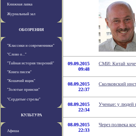
Книжная лавка
Журнальный зал
ОБОЗРЕНИЯ
"Классики и современники"
"Слово о..."
"Тайная история творений"
09.09.2015
СМИ: Китай хочет
09:48
"Книга писем"
"Кошачий ящик"
08.09.2015
Сколковский инс
22:37
"Золотые прииски"
"Сердитые стрелы"
08.09.2015
Ученые: у людей 
22:34
КУЛЬТУРА
08.09.2015
Через полвека ко
22:33
Афиша