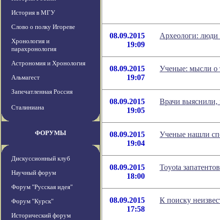
История в МГУ
Слово о полку Игореве
08.09.2015
Археологи: люди 
Хронология и
19:09
парахронология
Астрономия и Хронология
08.09.2015
Ученые: мысли о 
19:07
Альмагест
Запечатленная Россия
08.09.2015
Врачи выяснили, 
Сталиниана
19:05
ФОРУМЫ
08.09.2015
Ученые нашли спо
19:04
Дискуссионный клуб
08.09.2015
Toyota запатенто
Научный форум
18:00
Форум "Русская идея"
08.09.2015
К поиску неизвес
Форум "Курск"
17:58
Исторический форум