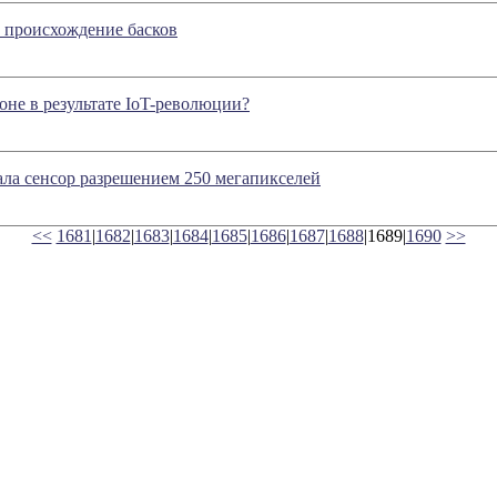
 происхождение басков
коне в результате IoT-революции?
ла сенсор разрешением 250 мегапикселей
<<
1681
|
1682
|
1683
|
1684
|
1685
|
1686
|
1687
|
1688
|1689|
1690
>>