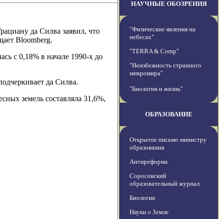
НАУЧНЫЕ ОБОЗРЕНИЯ
"Физические явления на
ациану да Силва заявил, что
небесах"
щает Bloomberg.
"TERRA & Comp"
сь с 0,18% в начале 1990-х до
"Неизбежность странного
микромира"
подчеркивает да Силва.
"Биология и жизнь"
есных земель составляла 31,6%,
ОБРАЗОВАНИЕ
Открытое письмо министру
образования
Антиреформа
Соросовский
образовательный журнал
Биология
Науки о Земле