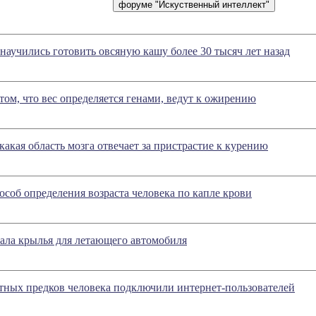
научились готовить овсяную кашу более 30 тысяч лет назад
том, что вес определяется генами, ведут к ожирению
какая область мозга отвечает за пристрастие к курению
соб определения возраста человека по капле крови
вала крылья для летающего автомобиля
тных предков человека подключили интернет-пользователей