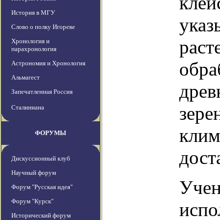
клей
История в МГУ
указ
Слово о полку Игореве
раст
Хронология и
парахронология
обра
Астрономия и Хронология
Альмагест
древ
Запечатленная Россия
зере
Сталиниана
клим
ФОРУМЫ
дост
Дискуссионный клуб
Научный форум
Учен
Форум "Русская идея"
Форум "Курск"
испо
Исторический форум