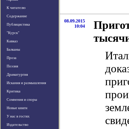
К читателю
Содержание
08.09.2015
Пригот
Публицистика
10:04
"Курск"
тысячи
Кавказ
Балканы
Итал
Проза
дока
Поэзия
Драматургия
приг
Искания и размышления
прои
Критика
Сомнения и споры
земл
Новые книги
У нас в гостях
свид
Издательство