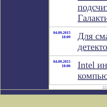
подсчи
Галакт
04.09.2015
Для см
18:09
детект
04.09.2015
Intel и
18:06
компью
<<