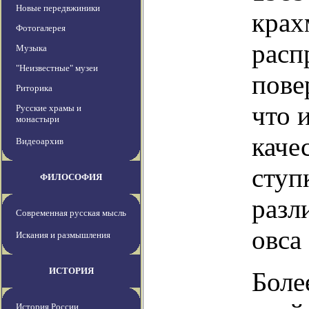
Новые передвжиники
крах
Фотогалерея
расп
Музыка
"Неизвестные" музеи
пове
Риторика
что 
Русские храмы и
монастыри
каче
Видеоархив
ступ
ФИЛОСОФИЯ
разл
Современная русская мысль
овса
Искания и размышления
ИСТОРИЯ
Боле
История России