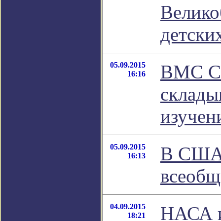
Велико
детски
05.09.2015
ВМС СШ
16:16
склады
изучен
05.09.2015
В США
16:13
всеобщ
04.09.2015
НАСА и
18:21