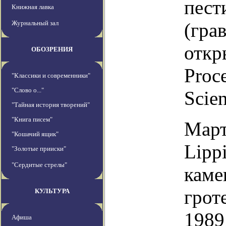
пест
Книжная лавка
Журнальный зал
(гра
откр
ОБОЗРЕНИЯ
Proc
"Классики и современники"
"Слово о..."
Scien
"Тайная история творений"
"Книга писем"
Март
"Кошачий ящик"
Lipp
"Золотые прииски"
"Сердитые стрелы"
каме
грот
КУЛЬТУРА
1989
Афиша