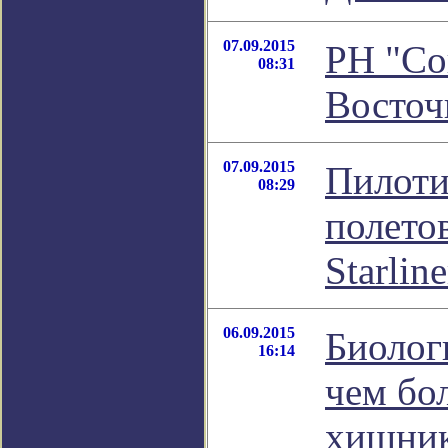
07.09.2015
РН "Со
08:31
Восто
07.09.2015
Пилоти
08:29
полето
Starline
06.09.2015
Биолог
16:14
чем бо
хищни