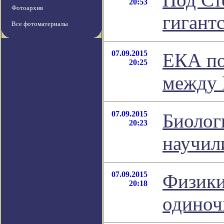
20:53
Фотоархив
гигант
Все фотоматериалы
07.09.2015
ЕКА по
20:25
между 
07.09.2015
Биолог
20:23
научил
07.09.2015
Физики
20:18
одиноч