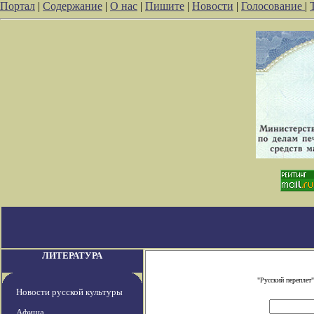
Портал
|
Содержание
|
О нас
|
Пишите
|
Новости
|
Голосование
|
ЛИТЕРАТУРА
"Русский переплет
Новости русской культуры
Афиша