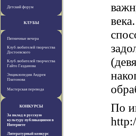
важн
Детский форум
века
КЛУБЫ
спос
Пятничные вечера
задо
Клуб любителей творчества
Достоевского
(дев
Клуб любителей творчества
Гайто Газданова
нако
Энциклопедия Андрея
Платонова
обра
Мастерская перевода
По и
КОНКУРСЫ
За вклад в русскую
http:
культуру публикациями в
Интернете
Литературный конкурс