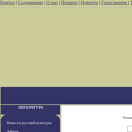
Портал
|
Содержание
|
О нас
|
Пишите
|
Новости
|
Голосование
|
ЛИТЕРАТУРА
"Русски
Новости русской культуры
Афиша