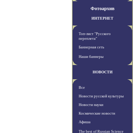
Фотоархив
ИНТЕРНЕТ
Топ-лист "Русского
переплета"
Баннерная сеть
Наши баннеры
НОВОСТИ
Все
Новости русской культуры
Новости науки
Космические новости
Афиша
The best of Russian Science