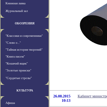
Книжная лавка
Журнальный зал
ОБОЗРЕНИЯ
"Классики и современники"
"Слово о..."
"Тайная история творений"
"Книга писем"
"Кошачий ящик"
"Золотые прииски"
"Сердитые стрелы"
КУЛЬТУРА
26.08.2015
Кабинет министр
10:13
Афиша