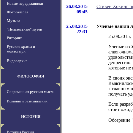
Новые передвжиники
26.08.2015
Стивен Хокинг п
09:45
Фотогалерея
Музыка
25.08.2015
Ученые нашли ле
"Неизвестные" музеи
22:31
25.08.2015, 
Риторика
Ученые из 
Русские храмы и
монастыри
алкоголизм
удовольстви
Видеоархив
депрессию. 
которые не
ФИЛОСОФИЯ
В своих эк
Выяснилось,
к главным 
Современная русская мысль
получать уд
Искания и размышления
Если разраб
стоит ожида
ИСТОРИЯ
Обозрение 
История России