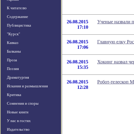
К читателю
Содержание
26.08.2015
Ученые назвали 
Публицистика
17:10
"Курск"
26.08.2015
Главную елку Рос
Кавказ
17:06
Балканы
Проза
26.08.2015
Хокинг назвал че
15:35
Поэзия
Драматургия
26.08.2015
Робот-телескоп 
Искания и размышления
12:28
Критика
Сомнения и споры
Новые книги
У нас в гостях
Издательство