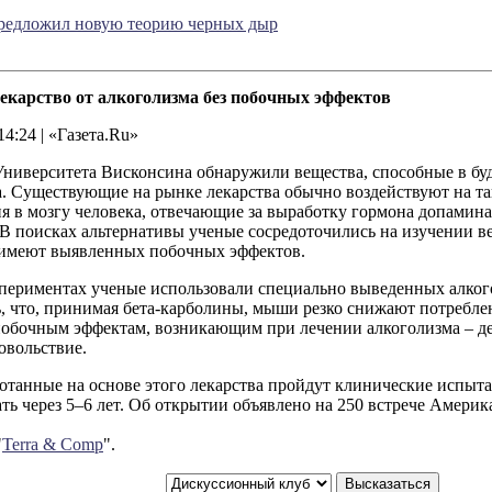
редложил новую теорию черных дыр
карство от алкоголизма без побочных эффектов
14:24 | «Газета.Ru»
Университета Висконсина обнаружили вещества, способные в бу
а. Существующие на рынке лекарства обычно воздействуют на т
я в мозгу человека, отвечающие за выработку гормона допамин
В поисках альтернативы ученые сосредоточились на изучении в
 имеют выявленных побочных эффектов.
спериментах ученые использовали специально выведенных алко
 что, принимая бета-карболины, мыши резко снижают потреблен
побочным эффектам, возникающим при лечении алкоголизма – д
овольствие.
отанные на основе этого лекарства пройдут клинические испыта
ть через 5–6 лет. Об открытии объявлено на 250 встрече Амери
"
Terra & Comp
".