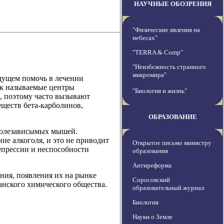
НАУЧНЫЕ ОБОЗРЕНИЯ
"Физические явления на
небесах"
"TERRA & Comp"
"Неизбежность странного
микромира"
дущем помочь в лечении
ак называемые центры
"Биология и жизнь"
а, поэтому часто вызывают
еществ бета-карболинов,
ОБРАЗОВАНИЕ
голезависымых мышей.
ие алкоголя, и это не приводит
Открытое письмо министру
епрессии и неспособности
образования
Антиреформа
ния, появления их на рынке
Соросовский
канского химического общества.
образовательный журнал
Биология
Науки о Земле