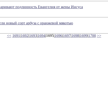
паривают подлинность Евангелия от жены Иисуса
ли новый сорт арбуза с оранжевой мякотью
<<
1691
|
1692
|
1693
|
1694
|1695|
1696
|
1697
|
1698
|
1699
|
1700
>>