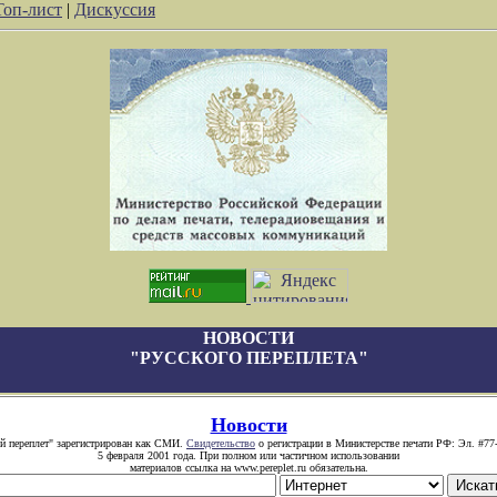
Топ-лист
|
Дискуссия
НОВОСТИ
"РУССКОГО ПЕРЕПЛЕТА"
Новости
й переплет" зарегистрирован как СМИ.
Свидетельство
о регистрации в Министерстве печати РФ: Эл. #77
5 февраля 2001 года. При полном или частичном использовании
материалов ссылка на www.pereplet.ru обязательна.