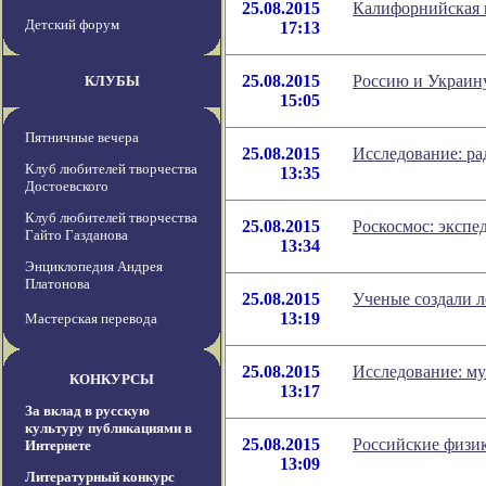
25.08.2015
Калифорнийская к
Детский форум
17:13
25.08.2015
Россию и Украин
КЛУБЫ
15:05
Пятничные вечера
25.08.2015
Исследование: ра
Клуб любителей творчества
13:35
Достоевского
Клуб любителей творчества
25.08.2015
Роскосмос: экспе
Гайто Газданова
13:34
Энциклопедия Андрея
Платонова
25.08.2015
Ученые создали л
13:19
Мастерская перевода
25.08.2015
Исследование: му
КОНКУРСЫ
13:17
За вклад в русскую
культуру публикациями в
25.08.2015
Российские физик
Интернете
13:09
Литературный конкурс