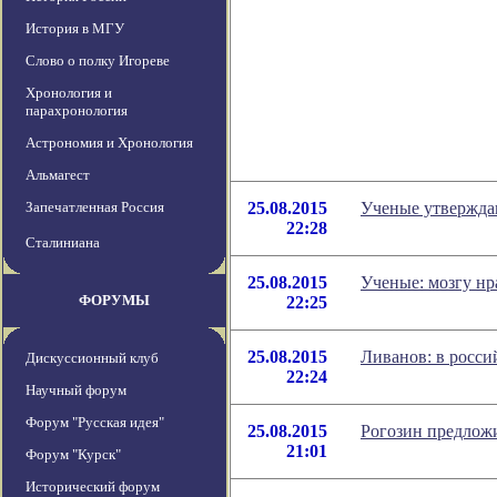
История в МГУ
Слово о полку Игореве
Хронология и
парахронология
Астрономия и Хронология
Альмагест
Запечатленная Россия
25.08.2015
Ученые утверждаю
22:28
Сталиниана
25.08.2015
Ученые: мозгу нр
ФОРУМЫ
22:25
25.08.2015
Ливанов: в росси
Дискуссионный клуб
22:24
Научный форум
Форум "Русская идея"
25.08.2015
Рогозин предложи
21:01
Форум "Курск"
Исторический форум