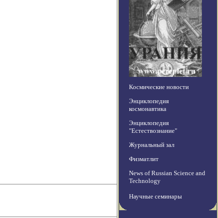
Космические новости
Энциклопедия
космонавтика
Энциклопедия
"Естествознание"
Журнальный зал
Физматлит
News of Russian Science and
Technology
Научные семинары