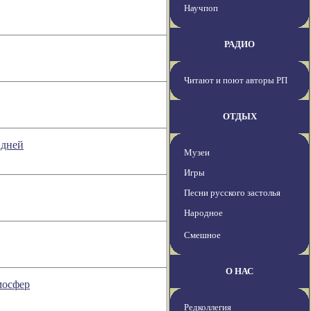
Научпоп
РАДИО
Читают и поют авторы РП
ОТДЫХ
 дней
Музеи
Игры
Песни русского застолья
Народное
Смешное
О НАС
мосфер
Редколлегия