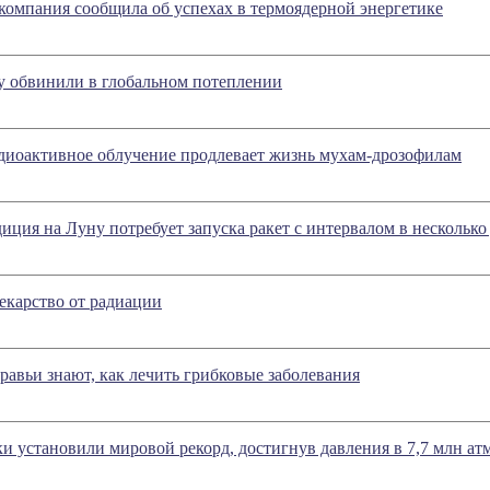
омпания сообщила об успехах в термоядерной энергетике
у обвинили в глобальном потеплении
диоактивное облучение продлевает жизнь мухам-дрозофилам
диция на Луну потребует запуска ракет с интервалом в несколько
екарство от радиации
равьи знают, как лечить грибковые заболевания
и установили мировой рекорд, достигнув давления в 7,7 млн ат