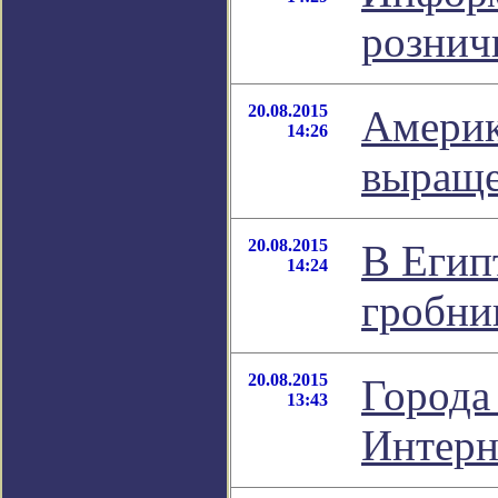
рознич
20.08.2015
Америк
14:26
выраще
20.08.2015
В Егип
14:24
гробни
20.08.2015
Города
13:43
Интерн