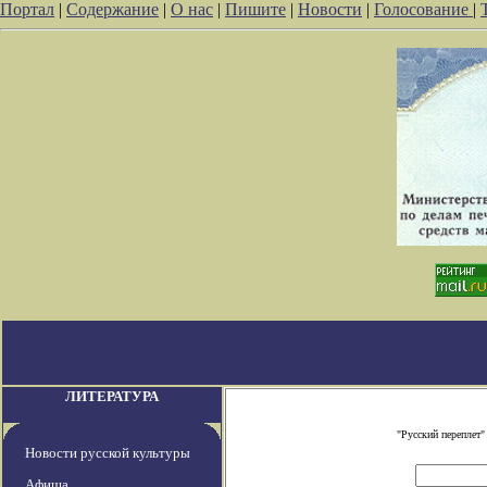
Портал
|
Содержание
|
О нас
|
Пишите
|
Новости
|
Голосование
|
ЛИТЕРАТУРА
"Русский переплет
Новости русской культуры
Афиша