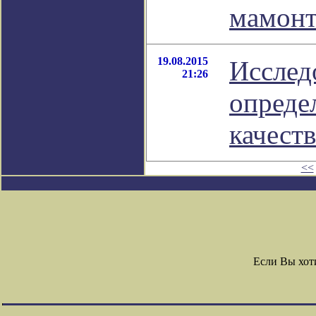
мамонт
19.08.2015
Исслед
21:26
опреде
качест
<<
Если Вы хот