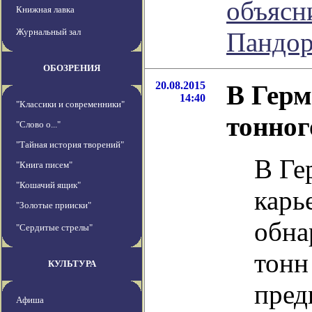
объясн
Книжная лавка
Журнальный зал
Пандо
ОБОЗРЕНИЯ
20.08.2015
В Герм
14:40
"Классики и современники"
тонног
"Слово о..."
"Тайная история творений"
В Ге
"Книга писем"
"Кошачий ящик"
карь
"Золотые прииски"
обна
"Сердитые стрелы"
тонн
КУЛЬТУРА
пред
Афиша