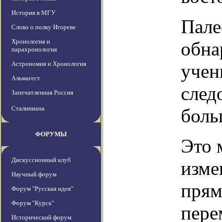
История в МГУ
Пале
Слово о полку Игореве
Хронология и
обна
парахронология
Астрономия и Хронология
учен
Альмагест
след
Запечатленная Россия
Сталиниана
боль
ФОРУМЫ
Это 
Дискуссионный клуб
изме
Научный форум
прям
Форум "Русская идея"
Форум "Курск"
пере
Исторический форум