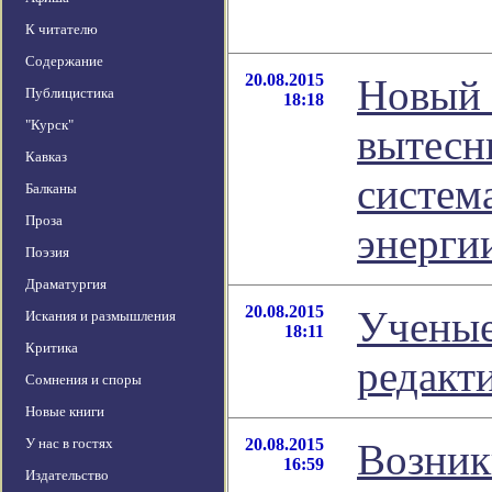
К читателю
Содержание
20.08.2015
Новый 
Публицистика
18:18
"Курск"
вытесн
Кавказ
систем
Балканы
Проза
энерги
Поэзия
Драматургия
20.08.2015
Ученые
Искания и размышления
18:11
Критика
редакт
Сомнения и споры
Новые книги
У нас в гостях
20.08.2015
Возник
16:59
Издательство