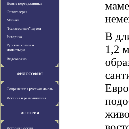
маме
Новые передвжиники
Фотогалерея
неме
Музыка
"Неизвестные" музеи
В дл
Риторика
Русские храмы и
1,2 м
монастыри
обра
Видеоархив
сант
ФИЛОСОФИЯ
Евро
Современная русская мысль
подо
Искания и размышления
живо
ИСТОРИЯ
вост
История России