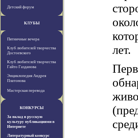
стор
Детский форум
окол
КЛУБЫ
кото
Пятничные вечера
лет.
Клуб любителей творчества
Достоевского
Клуб любителей творчества
Перв
Гайто Газданова
Энциклопедия Андрея
обна
Платонова
Мастерская перевода
живо
(пре
КОНКУРСЫ
За вклад в русскую
сред
культуру публикациями в
Интернете
Литературный конкурс