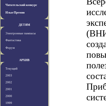
Всер
Читательский конкурс
иссл
Илья-Премия
эксп
ДЕТЯМ
(ВНИ
Электронные пампасы
Фантастика
созд
Форум
пов
АРХИВ
поле
Текущий
сост
2003
2002
Приб
2001
сист
2000
1999