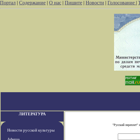
Портал
|
Содержание
|
О нас
|
Пишите
|
Новости
|
Голосование
|
ЛИТЕРАТУРА
"Русский переплет"
Новости русской культуры
Афиша