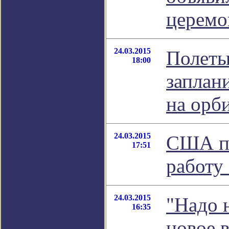
церемо
24.03.2015
Полеты
18:00
заплан
на орб
24.03.2015
США пр
17:51
работу
24.03.2015
"Надо н
16:35
новое 