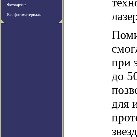
техн
Фотоархив
лазе
Все фотоматериалы
Пом
смог
при 
до 5
позв
для 
прот
звезд