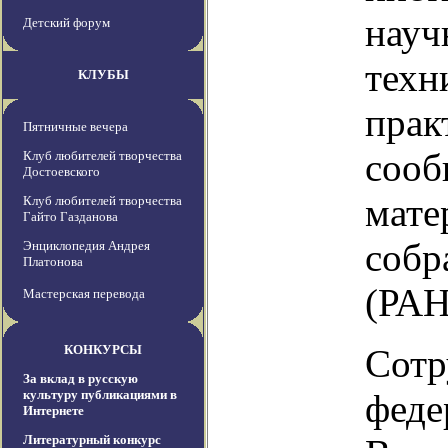
науч
Детский форум
техн
КЛУБЫ
прак
Пятничные вечера
сооб
Клуб любителей творчества
Достоевского
мате
Клуб любителей творчества
Гайто Газданова
собр
Энциклопедия Андрея
Платонова
(РАН
Мастерская перевода
КОНКУРСЫ
Сотр
За вклад в русскую
культуру публикациями в
феде
Интернете
Литературный конкурс