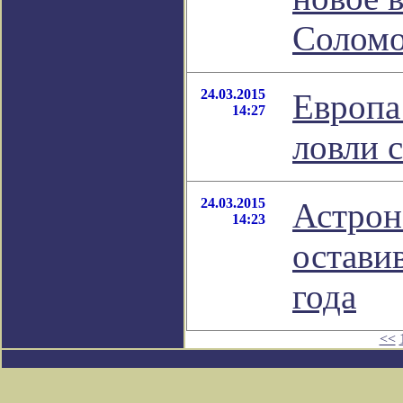
Соломо
24.03.2015
Европа
14:27
ловли 
24.03.2015
Астрон
14:23
остави
года
<<