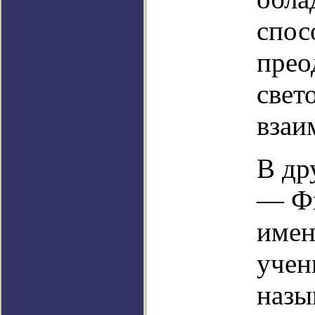
спос
прео
свет
взаи
В др
— Фи
имен
учен
назы