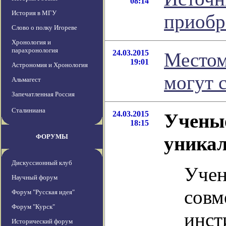
08:14
История в МГУ
приобр
Слово о полку Игореве
Хронология и
парахронология
24.03.2015
Местом
19:01
Астрономия и Хронология
могут 
Альмагест
Запечатленная Россия
Сталиниана
24.03.2015
Ученые
18:15
ФОРУМЫ
уникал
Дискуссионный клуб
Учен
Научный форум
совм
Форум "Русская идея"
Форум "Курск"
инст
Исторический форум