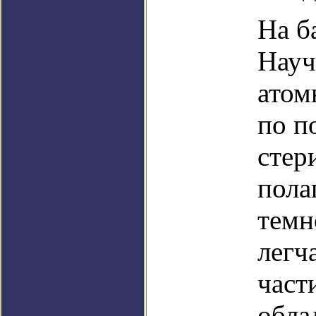
На б
Науч
атом
по п
стер
пола
темн
легч
част
обла