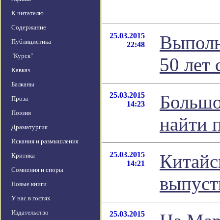
К читателю
Содержание
25.03.2015
Выполн
Публицистика
22:48
"Курск"
50 лет 
Кавказ
Балканы
25.03.2015
Большо
Проза
14:23
Поэзия
найти 
Драматургия
Искания и размышления
25.03.2015
Китайс
Критика
14:21
Сомнения и споры
выпуст
Новые книги
У нас в гостях
Издательство
25.03.2015