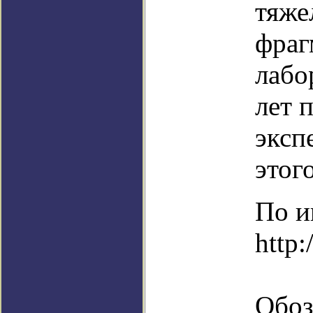
тяже
фраг
лабо
лет 
эксп
этог
По и
http:
Обоз