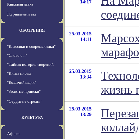
На Мар
14:17
Книжная лавка
соедин
Журнальный зал
ОБОЗРЕНИЯ
25.03.2015
Марсох
14:11
"Классики и современники"
марафо
"Слово о..."
"Тайная история творений"
25.03.2015
Технол
"Книга писем"
13:34
"Кошачий ящик"
жизнь 
"Золотые прииски"
"Сердитые стрелы"
25.03.2015
Переза
13:29
КУЛЬТУРА
коллай
Афиша