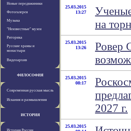
Новые передвжиники
25.03.2015
Ученые
Фотогалерея
13:27
на тор
Музыка
"Неизвестные" музеи
Риторика
25.03.2015
Ровер 
Русские храмы и
13:26
монастыри
возмож
Видеоархив
ФИЛОСОФИЯ
25.03.2015
Роскос
08:17
Современная русская мысль
предла
Искания и размышления
2027 г.
ИСТОРИЯ
25.03.2015
Источн
История России