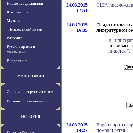
Новые передвжиники
24.03.2015
США предложили 
17:51
Фотогалерея
Музыка
24.03.2015
"Надо не писать,
"Неизвестные" музеи
16:35
литературном о
Риторика
В "
цлитера
появилась н
Русские храмы и
пишется.
".
монастыри
Видеоархив
ФИЛОСОФИЯ
Современная русская мысль
Искания и размышления
ИСТОРИЯ
24.03.2015
Европа протести
14:27
помощи сетей
История России