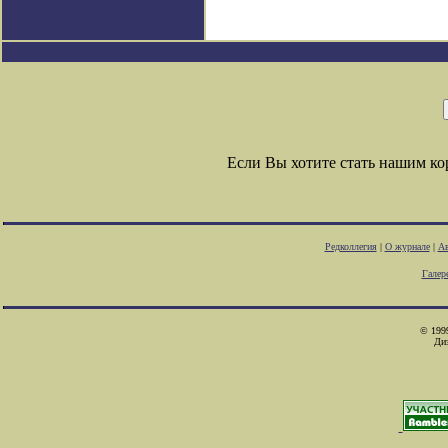
Если Вы хотите стать нашим к
Редколлегия
|
О журнале
|
Ав
Галер
© 1999
Ди