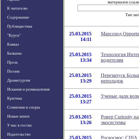
материалов ссылка
К читателю
Тип за
Содержание
Публицистика
25.03.2015
Марсоход Opport
"Курск"
14:11
Кавказ
Балканы
25.03.2015
Технология Интер
13:34
водителям
Проза
Поэзия
25.03.2015
Перезапуск Больш
Драматургия
13:29
неполадок
Искания и размышления
25.03.2015
Ученые дали возм
Критика
13:27
Сомнения и споры
Новые книги
25.03.2015
Ровер Curiosity 
13:26
экосистемы
У нас в гостях
Издательство
25.03.2015
Роскосмос: США 