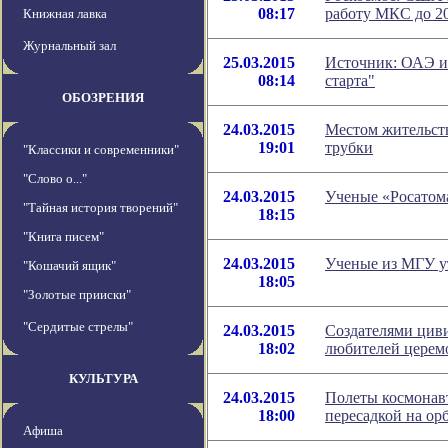
08:17
работу МКС до 20
Книжная лавка
Журнальный зал
25.03.2015
Источник: ОАЭ и
08:14
старта"
ОБОЗРЕНИЯ
24.03.2015
Местом жительств
19:01
трубки
"Классики и современники"
"Слово о..."
24.03.2015
Ученые «Росатома
"Тайная история творений"
18:15
"Книга писем"
24.03.2015
Ученые из МГУ у
"Кошачий ящик"
18:05
"Золотые прииски"
"Сердитые стрелы"
24.03.2015
Создателями цив
18:02
любителей церем
КУЛЬТУРА
24.03.2015
Полеты космонавт
18:00
пересадкой на ор
Афиша