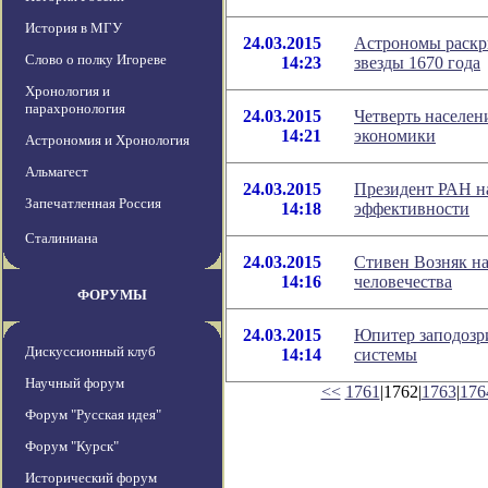
История в МГУ
24.03.2015
Астрономы раскр
Слово о полку Игореве
14:23
звезды 1670 года
Хронология и
парахронология
24.03.2015
Четверть населе
14:21
экономики
Астрономия и Хронология
Альмагест
24.03.2015
Президент РАН н
Запечатленная Россия
14:18
эффективности
Сталиниана
24.03.2015
Стивен Возняк на
14:16
человечества
ФОРУМЫ
24.03.2015
Юпитер заподозр
Дискуссионный клуб
14:14
системы
Научный форум
<<
1761
|1762|
1763
|
176
Форум "Русская идея"
Форум "Курск"
Исторический форум