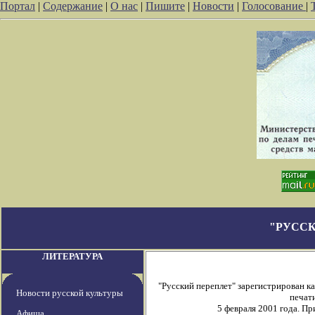
Портал
|
Содержание
|
О нас
|
Пишите
|
Новости
|
Голосование
|
"РУССК
ЛИТЕРАТУРА
"Русский переплет" зарегистрирован 
Новости русской культуры
печати
5 февраля 2001 года. П
Афиша