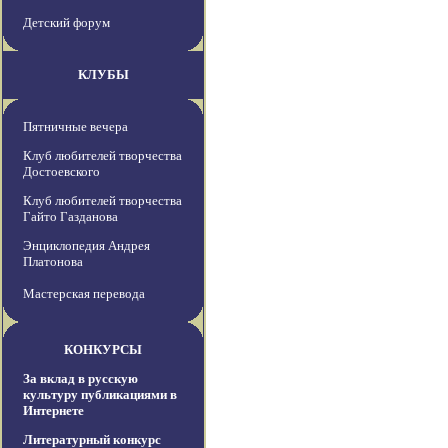
Детский форум
КЛУБЫ
Пятничные вечера
Клуб любителей творчества
Достоевского
Клуб любителей творчества
Гайто Газданова
Энциклопедия Андрея
Платонова
Мастерская перевода
КОНКУРСЫ
За вклад в русскую
культуру публикациями в
Интернете
Литературный конкурс