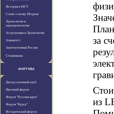
физи
История в МГУ
Слово о полку Игореве
Знач
Хронология и
парахронология
План
Астрономия и Хронология
за с
Альмагест
Запечатленная Россия
резу
Сталиниана
элек
ФОРУМЫ
грав
Дискуссионный клуб
Стои
Научный форум
Форум "Русская идея"
из L
Форум "Курск"
Поми
Исторический форум