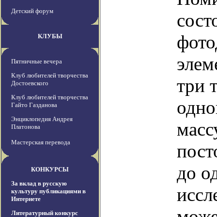
Детский форум
сост
фото
КЛУБЫ
элем
Пятничные вечера
Клуб любителей творчества
три 
Достоевского
Клуб любителей творчества
одно
Гайто Газданова
Энциклопедия Андрея
масс
Платонова
Мастерская перевода
пост
до о
КОНКУРСЫ
За вклад в русскую
иссл
культуру публикациями в
Интернете
може
Литературный конкурс