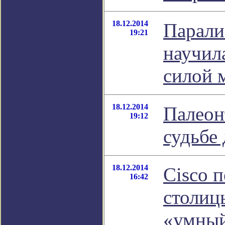
18.12.2014
Парали
19:21
научил
силой 
18.12.2014
Палеон
19:12
судьбе
18.12.2014
Cisco 
16:42
столиц
«умный