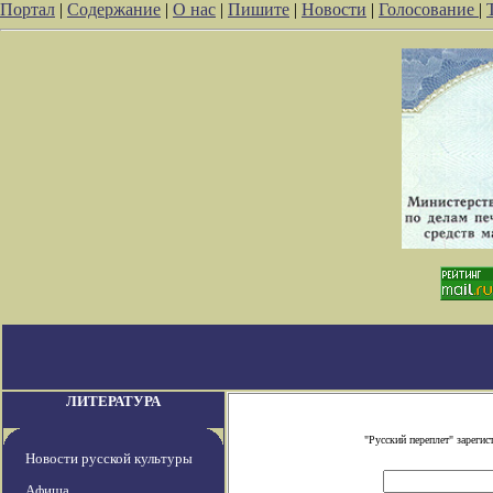
Портал
|
Содержание
|
О нас
|
Пишите
|
Новости
|
Голосование
|
ЛИТЕРАТУРА
"Русский переплет" зареги
Новости русской культуры
Афиша