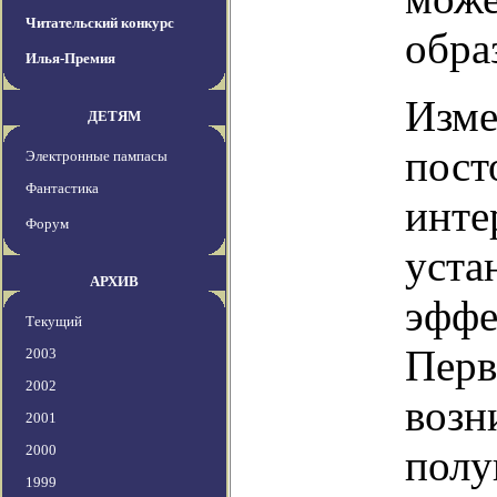
Читательский конкурс
обра
Илья-Премия
Изме
ДЕТЯМ
пост
Электронные пампасы
Фантастика
инте
Форум
уста
АРХИВ
эффе
Текущий
Перв
2003
2002
возн
2001
2000
полу
1999