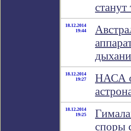
станут
18.12.2014
Австра
19:44
аппара
дыхани
18.12.2014
НАСА о
19:27
астрон
18.12.2014
Гимала
19:25
споры 