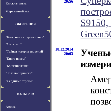
Суперк
20:56
Книжная лавка
постро
Журнальный зал
S9150,
ОБОЗРЕНИЯ
Green5
"Классики и современники"
"Слово о..."
18.12.2014
Учены
"Тайная история творений"
20:03
"Книга писем"
измер
"Кошачий ящик"
"Золотые прииски"
Амер
"Сердитые стрелы"
конс
КУЛЬТУРА
позв
Афиша