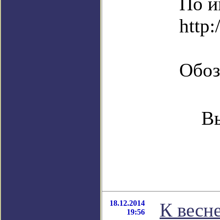
По и
http:
Обоз
Вы
18.12.2014
К весн
19:56