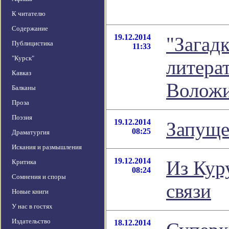
К читателю
Содержание
19.12.2014
"Загадк
Публицистика
11:33
"Курск"
литера
Кавказ
Волож
Балканы
Проза
Поэзия
19.12.2014
Запуще
08:25
Драматургия
Искания и размышления
19.12.2014
Из Кур
Критика
08:24
Сомнения и споры
связи
Новые книги
У нас в гостях
Издательство
18.12.2014