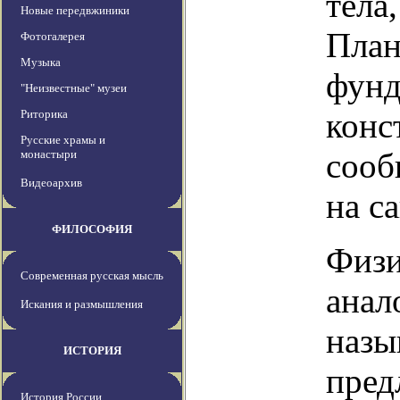
тела
Новые передвжиники
План
Фотогалерея
Музыка
фунд
"Неизвестные" музеи
конс
Риторика
Русские храмы и
сооб
монастыри
Видеоархив
на са
ФИЛОСОФИЯ
Физи
Современная русская мысль
анал
Искания и размышления
назы
ИСТОРИЯ
пред
История России