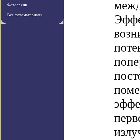
межд
Фотоархив
Все фотоматериалы
Эффе
возн
поте
попе
пост
поме
эффе
перв
излу