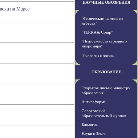
НАУЧНЫЕ ОБОЗРЕНИЯ
века на Марсе
"Физические явления на
небесах"
"TERRA & Comp"
"Неизбежность странного
микромира"
"Биология и жизнь"
ОБРАЗОВАНИЕ
Открытое письмо министру
образования
Антиреформа
Соросовский
образовательный журнал
Биология
Науки о Земле