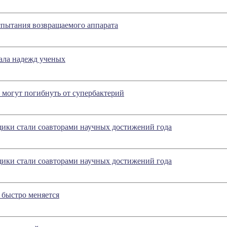
спытания возвращаемого аппарата
ала надежд ученых
могут погибнуть от супербактерий
щики стали соавторами научных достижений года
щики стали соавторами научных достижений года
 быстро меняется