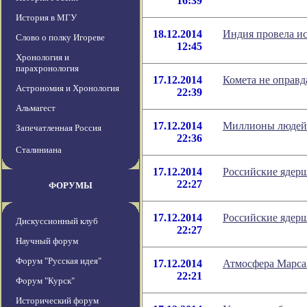
16:39
История в МГУ
18.12.2014
Индия провела и
Слово о полку Игореве
12:45
Хронология и
парахронология
17.12.2014
Комета не оправд
Астрономия и Хронология
22:39
Альмагест
17.12.2014
Миллионы людей 
Запечатленная Россия
22:36
Сталиниана
17.12.2014
Российские ядер
22:27
ФОРУМЫ
17.12.2014
Российские ядер
Дискуссионный клуб
22:27
Научный форум
Форум "Русская идея"
17.12.2014
Атмосфера Марса
22:21
Форум "Курск"
Исторический форум