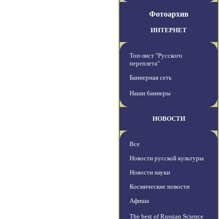
Фотоархив
ИНТЕРНЕТ
Топ-лист "Русского
переплета"
Баннерная сеть
Наши баннеры
НОВОСТИ
Все
Новости русской культуры
Новости науки
Космические новости
Афиша
The best of Russian Science