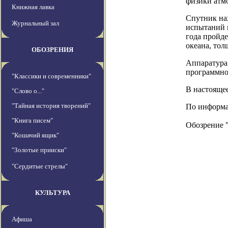
физики атм
Книжная лавка
Спутник нах
Журнальный зал
испытаний 
года пройд
океана, тол
ОБОЗРЕНИЯ
Аппаратура
программно
"Классики и современники"
В настояще
"Слово о..."
"Тайная история творений"
По информац
"Книга писем"
Обозрение 
"Кошачий ящик"
"Золотые прииски"
"Сердитые стрелы"
КУЛЬТУРА
Афиша