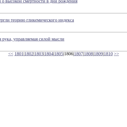
 о высокой смертности в дни рождения
ргли теорию гликемического индекса
 рука, управляемая силой мысли
<<
1801
|
1802
|
1803
|
1804
|
1805
|1806|
1807
|
1808
|
1809
|
1810
>>