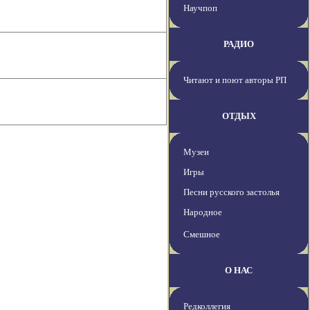
Научпоп
РАДИО
Читают и поют авторы РП
ОТДЫХ
Музеи
Игры
Песни русского застолья
Народное
Смешное
О НАС
Редколлегия