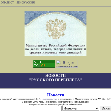
Топ-лист
|
Дискуссия
НОВОСТИ
"РУССКОГО ПЕРЕПЛЕТА"
Новости
й переплет" зарегистрирован как СМИ.
Свидетельство
о регистрации в Министерстве печати РФ: Эл. #77
5 февраля 2001 года. При полном или частичном использовании
материалов ссылка на www.pereplet.ru обязательна.