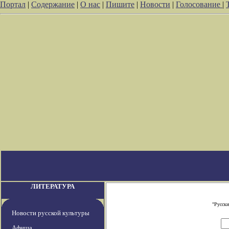
Портал
|
Содержание
|
О нас
|
Пишите
|
Новости
|
Голосование
|
ЛИТЕРАТУРА
"Русски
Новости русской культуры
Афиша