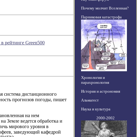
Почему молчит Вселенная?
Парниковая катастрофа
 в рейтинге Green500
Хронология и
парахронология
История и астрономия
ая система дистанционного
ность прогнозов погоды, пишет
Альмагест
Наука и культура
тановленная на нем
2000-2002
на Земле ведется обработка и
ичь мирового уровня в
офеев, заведующий кафедрой