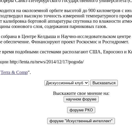
осферы Санкт-Петербургского государственного университета (
одится на околоземной орбите высотой до 900 километров с июл
подтвердил высокую точность измерений температурного профи
ет калибровка бортовой аппаратуры спутника по влажности атм
щины озонового слоя, содержания парниковых газов.
 собрана в Центре Келдыша и Научно-исследовательском центре
е обеспечение. Финансируют проект Роскосмос и Росгидромет.
е время подобными системами располагают США, Евросоюз и К
ии http://lenta.ru/news/2014/12/17/pogoda/
"
Terra & Comp
".
Выскажите свое мнение на: