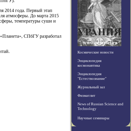
СПбГУ).
я 2014 года. Первый этап
ля атмосферы. До марта 2015
осферы, температуры суши и
 «Планета», СПбГУ разработал
итай.
Космические новости
Энциклопедия
космонавтика
Энциклопедия
"Естествознание"
Журнальный зал
Физматлит
News of Russian Science and
Technology
Научные семинары