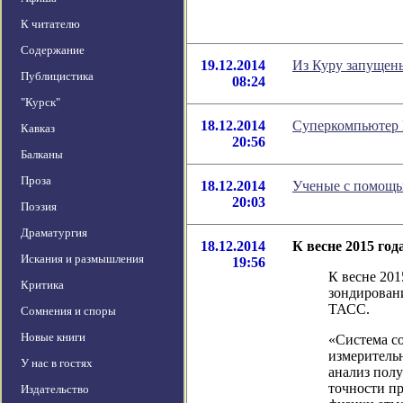
К читателю
Содержание
19.12.2014
Из Куру запущены
Публицистика
08:24
"Курск"
18.12.2014
Суперкомпьютер L
Кавказ
20:56
Балканы
Проза
18.12.2014
Ученые с помощ
20:03
Поэзия
Драматургия
18.12.2014
К весне 2015 год
Искания и размышления
19:56
К весне 201
Критика
зондирован
ТАСС.
Сомнения и споры
Новые книги
«Система со
измерительн
У нас в гостях
анализ пол
точности п
Издательство