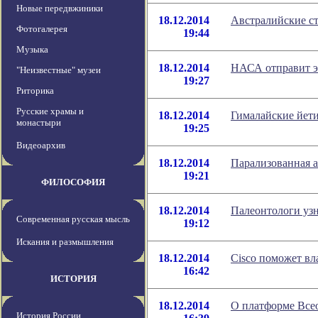
Новые передвжиники
18.12.2014
Австралийские ст
Фотогалерея
19:44
Музыка
18.12.2014
НАСА отправит э
"Неизвестные" музеи
19:27
Риторика
Русские храмы и
18.12.2014
Гималайские йети
монастыри
19:25
Видеоархив
18.12.2014
Парализованная а
19:21
ФИЛОСОФИЯ
18.12.2014
Палеонтологи уз
Современная русская мысль
19:12
Искания и размышления
18.12.2014
Cisco поможет вл
16:42
ИСТОРИЯ
18.12.2014
О платформе Все
История России