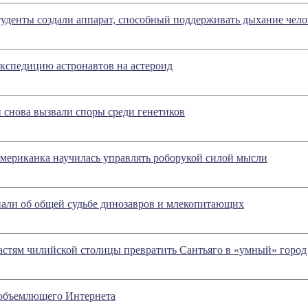
уденты создали аппарат, способный поддерживать дыхание чело
кспедицию астронавтов на астероид
 снова вызвали споры среди генетиков
мериканка научилась управлять роборукой силой мысли
нали об общей судьбе динозавров и млекопитающих
астям чилийской столицы превратить Сантьяго в «умный» город
объемлющего Интернета