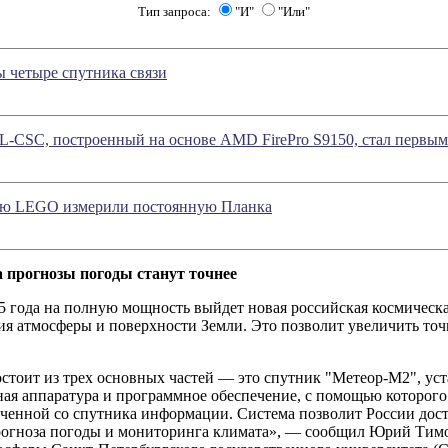
Тип запроса:
"И"
"Или"
 четыре спутника связи
-CSC, построенный на основе AMD FirePro S9150, стал первым
ью LEGO измерили постоянную Планка
а прогнозы погоды станут точнее
5 года на полную мощность выйдет новая российская космическ
ия атмосферы и поверхности Земли. Это позволит увеличить точ
стоит из трех основных частей — это спутник "Метеор-М2", ус
ая аппаратура и программное обеспечение, с помощью которого 
ученной со спутника информации. Система позволит России дост
рогноза погоды и мониторинга климата», — сообщил Юрий Тим