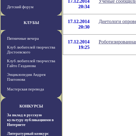
17.12.2014
Ученые сообщили
20:34
Детский форум
17.12.2014
Диетологи опрове
КЛУБЫ
20:30
Пятничные вечера
17.12.2014
Роботизированная
19:25
Клуб любителей творчества
Достоевского
Клуб любителей творчества
Гайто Газданова
Энциклопедия Андрея
Платонова
Мастерская перевода
КОНКУРСЫ
За вклад в русскую
культуру публикациями в
Интернете
Литературный конкурс