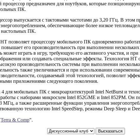
 процессор предназначен для ноутбуков, которые позиционирую
тольных ПК.
ессор выпускается с тактовыми частотами до 3,20 ГГц. В этом 
 энергопотреблением, обеспечивающие более низкое тепловыдел
я настольных ПК.
 HT позволяет процессору мобильного ПК одновременно работат
о повышает его производительность при выполнении нескольки
ь может играть в игру, требующую его активного участия, и при 
ображения или создавать специальные эффекты. Технология HT 
высокую производительность системы при выполнении нескольки
ельность также увеличивается и при использовании современн
изводительности, создаваемый этой технологией, позволит эффек
ными приложениями следующего поколения.
um 4 для мобильных ПК с микроархитектурой Intel NetBurst и тех
 работы с наборами микросхем Intel 852GME и Intel 852PM. Он 
33 МГц, а также расширенные функции управления энергопотребл
вованную технологию Intel SpeedStep, режимы Deep Sleep и Deep
"
Terra & Comp
".