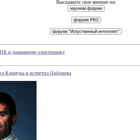
Выскажите свое мнение на:
т ПК и домашнюю электронику
ил Климука и встретил Циблиева