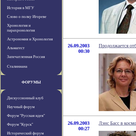
История в МГУ
Слово о полку Игореве
Хронология и
парахронология
Астрономия и Хронология
26.09.2003
Продолжается отб
Альмагест
00:30
Запечатленная Россия
Сталиниана
ФОРУМЫ
Дискуссионный клуб
Научный форум
Форум "Русская идея"
26.09.2003
Лэнс Басс в косм
Форум "Курск"
00:27
Исторический форум