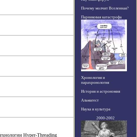
Почему молчит Вселенная?
Парниковая катастрофа
Хронология и
парахронология
История и астрономия
Альмагест
Наука и культура
2000-2002
технологии Hyper-Threading