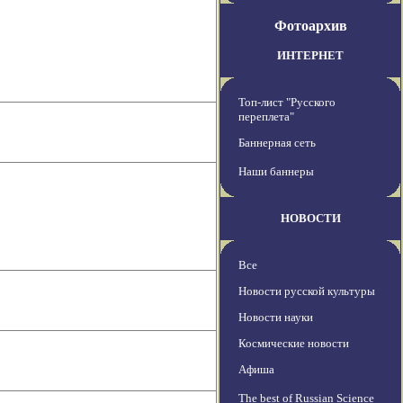
Фотоархив
ИНТЕРНЕТ
Топ-лист "Русского
переплета"
Баннерная сеть
Наши баннеры
НОВОСТИ
Все
Новости русской культуры
Новости науки
Космические новости
Афиша
The best of Russian Science