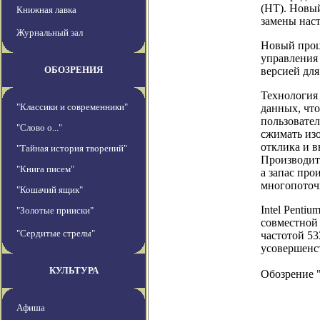
(HT). Новый
Книжная лавка
замены нас
Журнальный зал
Новый проц
управления
ОБОЗРЕНИЯ
версией дл
Технология
"Классики и современники"
данных, чт
пользовател
"Слово о..."
сжимать из
отклика и 
"Тайная история творений"
Производит
"Книга писем"
а запас про
многопоточ
"Кошачий ящик"
Intel Penti
"Золотые прииски"
совместной
"Сердитые стрелы"
частотой 5
усовершенст
КУЛЬТУРА
Обозрение 
Афиша