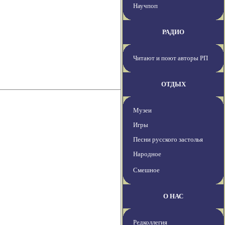
Научпоп
РАДИО
Читают и поют авторы РП
ОТДЫХ
Музеи
Игры
Песни русского застолья
Народное
Смешное
О НАС
Редколлегия