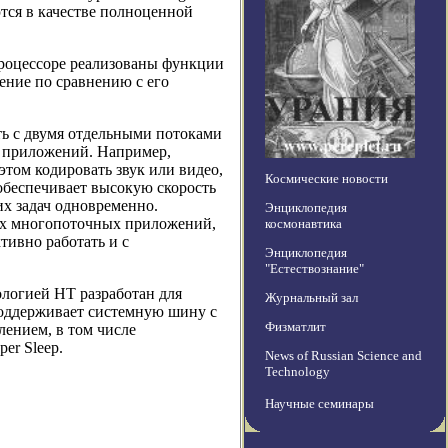
тся в качестве полноценной
процессоре реализованы функции
ение по сравнению с его
ь с двумя отдельными потоками
х приложений. Например,
этом кодировать звук или видео,
Космические новости
обеспечивает высокую скорость
х задач одновременно.
Энциклопедия
ых многопоточных приложений,
космонавтика
тивно работать и с
Энциклопедия
"Естествознание"
нологией HT разработан для
Журнальный зал
поддерживает системную шину с
Физматлит
ением, в том числе
er Sleep.
News of Russian Science and
Technology
Научные семинары