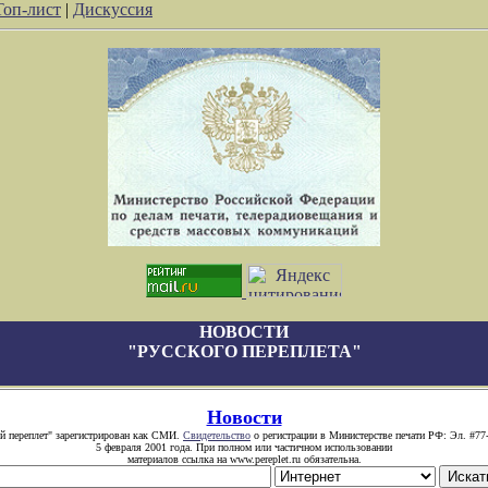
Топ-лист
|
Дискуссия
НОВОСТИ
"РУССКОГО ПЕРЕПЛЕТА"
Новости
й переплет" зарегистрирован как СМИ.
Свидетельство
о регистрации в Министерстве печати РФ: Эл. #77
5 февраля 2001 года. При полном или частичном использовании
материалов ссылка на www.pereplet.ru обязательна.