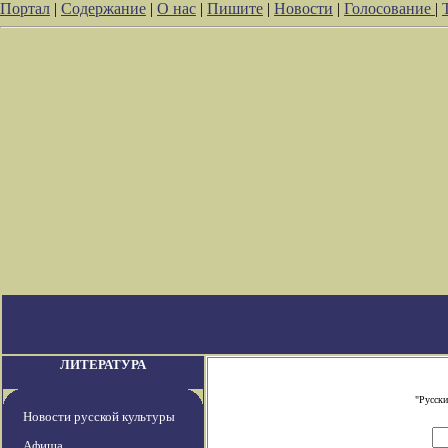
Портал
|
Содержание
|
О нас
|
Пишите
|
Новости
|
Голосование
|
ЛИТЕРАТУРА
"Русски
Новости русской культуры
Афиша