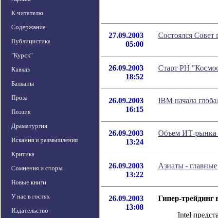
К читателю
Содержание
27.09.2003
Состоялся Совет 
Публицистика
05:00
"Курск"
26.09.2003
Старт РН "Космос
Кавказ
18:52
Балканы
Проза
26.09.2003
IBM начала глоб
16:15
Поэзия
Драматургия
26.09.2003
Объем ИТ-рынка в
Искания и размышления
13:24
Критика
26.09.2003
Азиаты - главные
Сомнения и споры
13:22
Новые книги
У нас в гостях
26.09.2003
Гипер-трейдинг 
13:08
Издательство
Intel предс