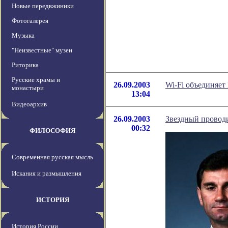
Новые передвжиники
Фотогалерея
Музыка
"Неизвестные" музеи
Риторика
Русские храмы и
26.09.2003
Wi-Fi объединяе
монастыри
13:04
Видеоархив
26.09.2003
Звездный провод
00:32
ФИЛОСОФИЯ
Современная русская мысль
Искания и размышления
ИСТОРИЯ
История России