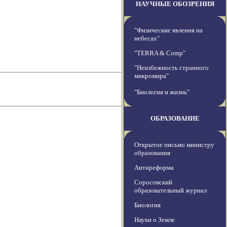
НАУЧНЫЕ ОБОЗРЕНИЯ
"Физические явления на
небесах"
"TERRA & Comp"
"Неизбежность странного
микромира"
"Биология и жизнь"
ОБРАЗОВАНИЕ
Открытое письмо министру
образования
Антиреформа
Соросовский
образовательный журнал
Биология
Науки о Земле