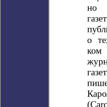
но 
газ
публ
о те
ком
жур
газе
пиш
Ка
(Car