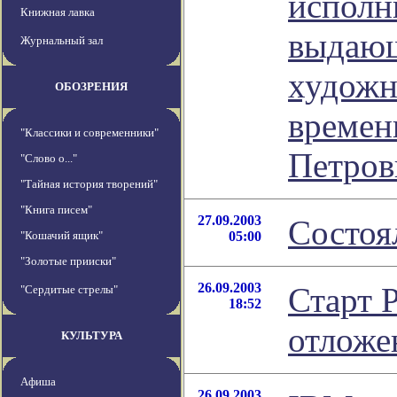
исполн
Книжная лавка
выдающ
Журнальный зал
художн
ОБОЗРЕНИЯ
времен
"Классики и современники"
Петров
"Слово о..."
"Тайная история творений"
"Книга писем"
27.09.2003
Состоя
"Кошачий ящик"
05:00
"Золотые прииски"
26.09.2003
Старт 
"Сердитые стрелы"
18:52
отложен
КУЛЬТУРА
Афиша
26.09.2003