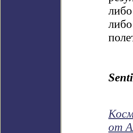
либо
либ
поле
Sent
Косм
от А