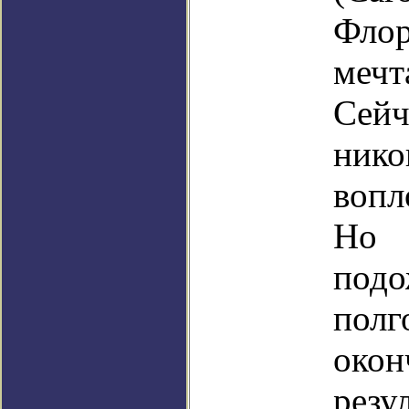
Фл
мечт
Сейч
ник
вопл
Но
подо
полг
окон
резу