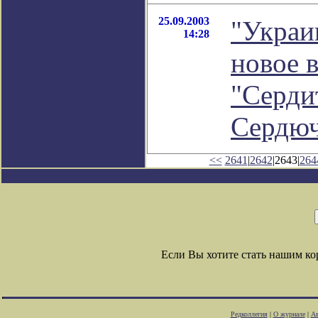
25.09.2003
"Украин
14:28
новое 
"Серди
Сердюч
<<
2641
|
2642
|2643|
264
Если Вы хотите стать нашим к
Редколлегия
|
О журнале
|
Ав