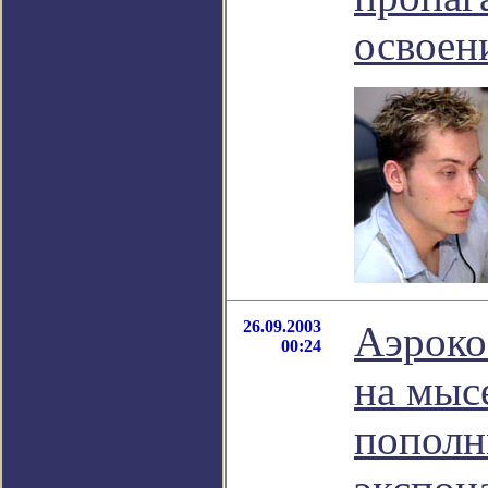
освоен
26.09.2003
Аэроко
00:24
на мыс
пополн