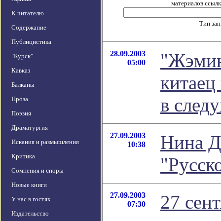
материалов ссылка
К читателю
Тип за
Содержание
Публицистика
28.09.2003
"Жэмин
"Курск"
05:00
Кавказ
китаец
Балканы
в след
Проза
Поэзия
Драматургия
27.09.2003
Нина Д
Искания и размышления
10:38
Критика
"Русск
Сомнения и споры
Новые книги
27.09.2003
27 сент
У нас в гостях
07:30
Издательство