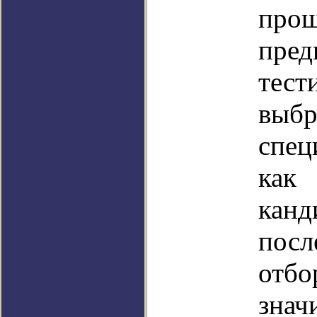
про
пред
те
выб
спец
ка
ка
пос
отб
знач