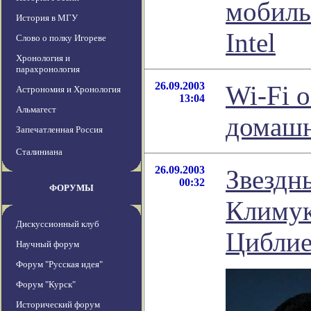
мобиль
История в МГУ
Intel
Слово о полку Игореве
Хронология и
парахронология
26.09.2003
Wi-Fi 
Астрономия и Хронология
13:04
Альмагест
домашн
Запечатленная Россия
Сталиниана
26.09.2003
Звездн
00:32
ФОРУМЫ
Климук
Дискуссионный клуб
Циблие
Научный форум
Форум "Русская идея"
Форум "Курск"
Исторический форум