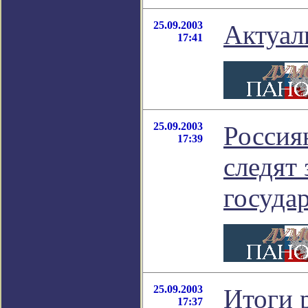
25.09.2003
Актуал
17:41
25.09.2003
Россия
17:39
следят 
госуда
25.09.2003
Итоги 
17:37