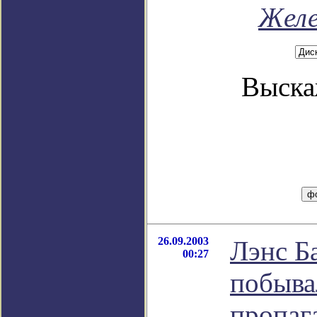
Желе
Выска
26.09.2003
Лэнс Ба
00:27
побыва
пропаг