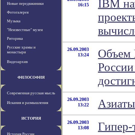
IBM на
Новые передвжиники
16:15
Фотогалерея
проект
Музыка
вычисл
"Неизвестные" музеи
Риторика
Русские храмы и
26.09.2003
Объем 
монастыри
13:24
Видеоархив
России
достигн
ФИЛОСОФИЯ
Современная русская мысль
26.09.2003
Азиаты
Искания и размышления
13:22
ИСТОРИЯ
26.09.2003
Гипер-
13:08
История России