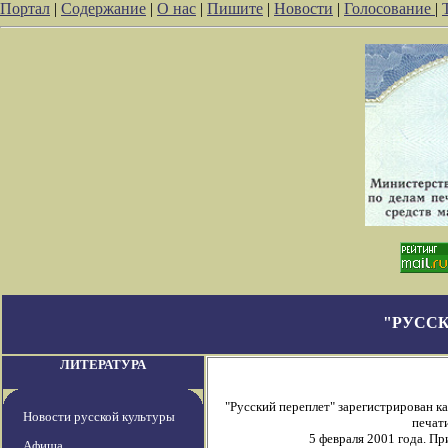
Портал
|
Содержание
|
О нас
|
Пишите
|
Новости
|
Голосование
|
"РУССК
ЛИТЕРАТУРА
"Русский переплет" зарегистрирован 
Новости русской культуры
печати
5 февраля 2001 года. П
Афиша