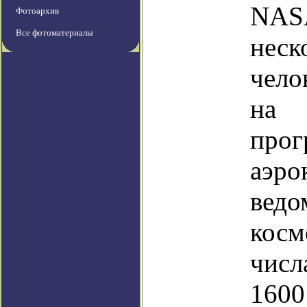
NASA
Фотоархив
Все фотоматериалы
нес
чело
на
прог
аэро
ведо
кос
числ
160