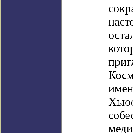
сок
нас
оста
ко
пр
Кос
име
Хь
соб
меди