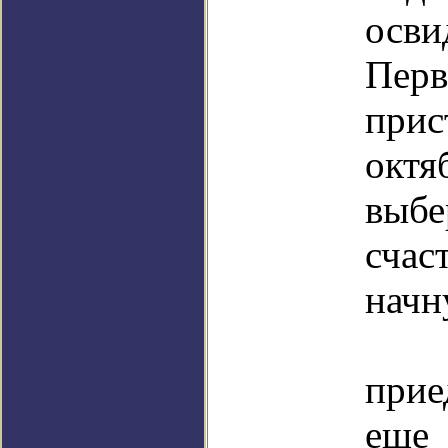
осви
Пе
прис
октя
выб
счас
начн
Спи
при
еще 