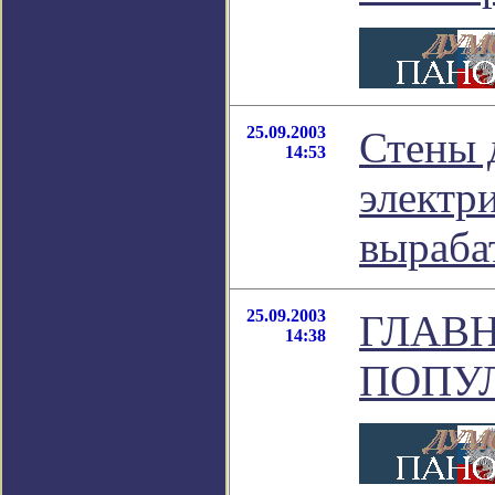
25.09.2003
Стены 
14:53
электр
выраба
25.09.2003
ГЛАВН
14:38
ПОПУ