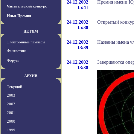
24.12.2002
Премия имени Юр
Читательский конкурс
15:41
Илья-Премия
24.12.2002
Открытый конкур
15:38
ДЕТЯМ
24.12.2002
Названы имена ч
Электронные пампасы
13:39
Фантастика
Форум
24.12.2002
Завершаются опе
13:38
АРХИВ
Текущий
2003
2002
2001
2000
1999