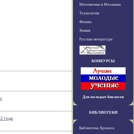
Математика и Механика
Технология
Физика
Химия
Русская литература
КОНКУРСЫ
Для молодых биологов
ос
БИБЛИОТЕКИ
2 года
Библиотека Хроноса