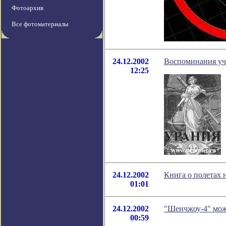
Фотоархив
Все фотоматериалы
24.12.2002
Воспоминания уч
12:25
24.12.2002
Книга о полетах 
01:01
24.12.2002
"Шенчжоу-4" мож
00:59