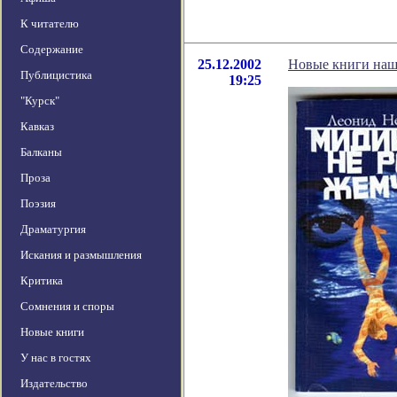
К читателю
Содержание
25.12.2002
Новые книги наш
Публицистика
19:25
"Курск"
Кавказ
Балканы
Проза
Поэзия
Драматургия
Искания и размышления
Критика
Сомнения и споры
Новые книги
У нас в гостях
Издательство