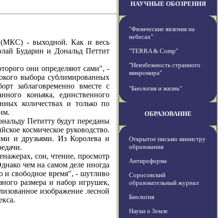
НАУЧНЫЕ ОБОЗРЕНИЯ
"Физические явления на
небесах"
КС) - выходной. Как и весь
олай Бударин и Дональд Петтит
"TERRA & Comp"
"Неизбежность странного
рого они определяют сами", -
микромира"
окого выбора сублимированных
орт заблаговременно вместе с
"Биология и жизнь"
нного коньяка, единственного
енных количествах и только по
им.
ОБРАЗОВАНИЕ
альду Петитту будут переданы
йское космическое руководство.
ыми и друзьями. Из Королева и
Открытое письмо министру
едачи.
образования
ажерах, сон, чтение, просмотр
Антиреформа
днако чем на самом деле иногда
о и свободное время", - шутливо
Соросовский
зного размера и набор игрушек,
образовательный журнал
лизованное изображение лесной
Биология
екса.
Науки о Земле