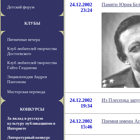
24.12.2002
Памяти Юрия Бел
Детский форум
23:24
КЛУБЫ
Пятничные вечера
Клуб любителей творчества
Достоевского
Клуб любителей творчества
Гайто Газданова
Энциклопедия Андрея
Платонова
Мастерская перевода
24.12.2002
Из Плесецка зап
19:34
КОНКУРСЫ
За вклад в русскую
24.12.2002
Премия имени Ап
культуру публикациями в
15:46
Интернете
Литературный конкурс