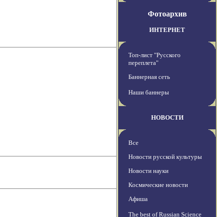
Фотоархив
ИНТЕРНЕТ
Топ-лист "Русского
переплета"
Баннерная сеть
Наши баннеры
НОВОСТИ
Все
Новости русской культуры
Новости науки
Космические новости
Афиша
The best of Russian Science