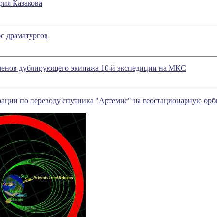
ия Казакова
с драматургов
ленов дублирующего экипажа 10-й экспедиции на МКС
рации по переводу спутника "Артемис" на геостационарную орб