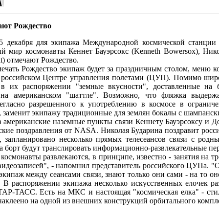
ают Рождество
я для экипажа Международной космической станции (М
ий мир космонавты Кеннет Бауэрсокс (Kenneth Bowersox), Ник
tit) отмечают Рождество.
Рождество экипаж будет за праздничным столом, меню кото
 российском Центре управления полетами (ЦУП). Помимо шир
 в их распоряжении "земные вкусности", доставленные на б
на американском "шаттле". Возможно, что фляжка выдержа
негласно разрешенного к употреблению в космосе в огранич
, заменит экипажу традиционные для землян бокалы с шампанск
иканские наземные пункты связи Кеннету Бауэрсоксу и Дон
ские поздравления от NASA. Николая Бударина поздравит росси
, запланировано несколько прямых телесеансов связи с родн
а борт будут транслировать информационно-развлекательные пер
навты развлекаются, в принципе, известно - занятия на трен
видеозаписей", - напомнил представитель российского ЦУПа. "О
экипаж между сеансами связи, знают только они сами - на то он
. В распоряжении экипажа несколько искусственных елочек ра
ТАР-ТАСС. Есть на МКС и настоящая "космическая елка" - сти
наклеено на одной из внешних конструкций орбитального компл