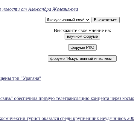
е новости от Александра Железнякова
Выскажите свое мнение на:
щены три "Урагана"
связь" обеспечила прямую телетрансляцию концерта через косм
осмичексий турист оказался среди крупнейших неудачников 200