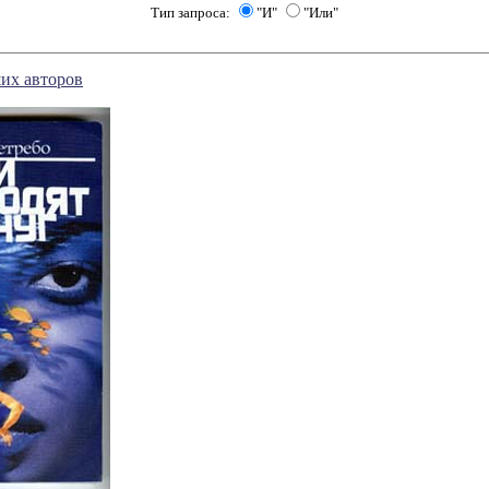
Тип запроса:
"И"
"Или"
их авторов