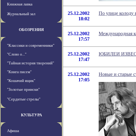
Книжная лавка
25.12.2002
По улице колоду 
Журнальный зал
18:02
ОБОЗРЕНИЯ
25.12.2002
Международная к
17:57
"Классики и современники"
25.12.2002
ЮБИЛЕИ ИЗВЕ
"Слово о..."
17:47
"Тайная история творений"
"Книга писем"
25.12.2002
Новые и старые 
17:05
"Кошачий ящик"
"Золотые прииски"
"Сердитые стрелы"
КУЛЬТУРА
Афиша