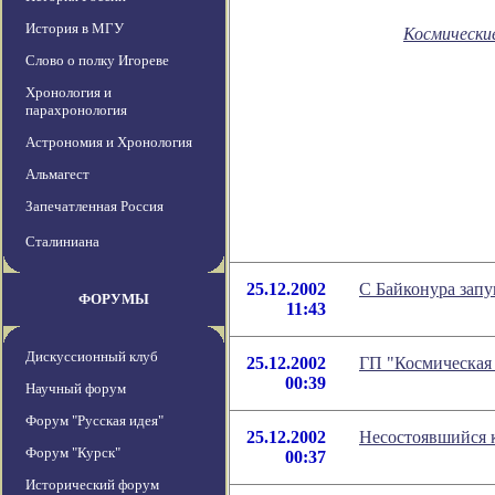
История в МГУ
Космически
Слово о полку Игореве
Хронология и
парахронология
Астрономия и Хронология
Альмагест
Запечатленная Россия
Сталиниана
25.12.2002
С Байконура запу
ФОРУМЫ
11:43
Дискуссионный клуб
25.12.2002
ГП "Космическая 
00:39
Научный форум
Форум "Русская идея"
25.12.2002
Несостоявшийся к
Форум "Курск"
00:37
Исторический форум