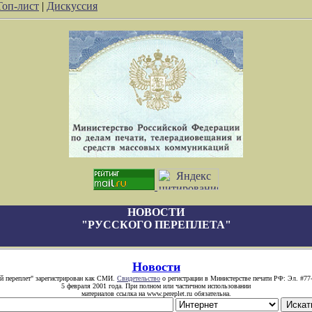
Топ-лист
|
Дискуссия
НОВОСТИ
"РУССКОГО ПЕРЕПЛЕТА"
Новости
й переплет" зарегистрирован как СМИ.
Свидетельство
о регистрации в Министерстве печати РФ: Эл. #77
5 февраля 2001 года. При полном или частичном использовании
материалов ссылка на www.pereplet.ru обязательна.