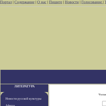
Портал
|
Содержание
|
О нас
|
Пишите
|
Новости
|
Голосование
|
ЛИТЕРАТУРА
"Русски
Новости русской культуры
Афиша