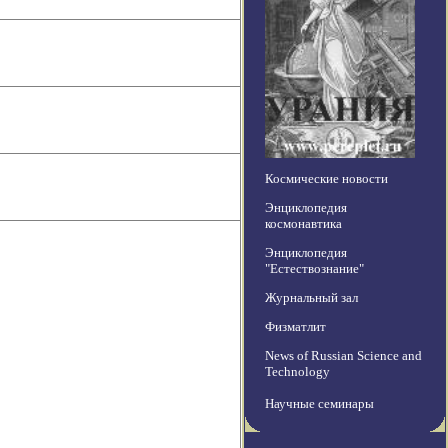
Космические новости
Энциклопедия
космонавтика
Энциклопедия
"Естествознание"
Журнальный зал
Физматлит
News of Russian Science and
Technology
Научные семинары