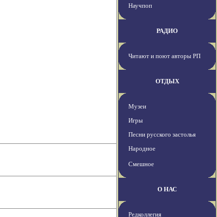
Научпоп
РАДИО
Читают и поют авторы РП
ОТДЫХ
Музеи
Игры
Песни русского застолья
Народное
Смешное
О НАС
Редколлегия