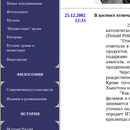
Новые передвжиники
Фотогалерея
25.12.2002
В космосе отмеч
Музыка
12:33
25 декабр
"Неизвестные" музеи
католическ
(Donald Pet
Риторика
"Отмечать 
Русские храмы и
отметили в
монастыри
продуктов,
подарками 
Видеоархив
алкоголя, 
праздникам
Через амер
ФИЛОСОФИЯ
рождествен
Кроме того
Хьюстона н
Современная русская мысль
"Как космо
фильмов и 
Искания и размышления
занимается 
уточнил он
передает И
ИСТОРИЯ
красавицы 
История России