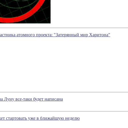
астника атомного проекта: "Затерянный мир Харитона"
на Луну все-таки будет написана
ет стартовать уже в ближайшую неделю