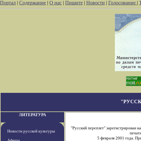
Портал
|
Содержание
|
О нас
|
Пишите
|
Новости
|
Голосование
|
"РУССК
ЛИТЕРАТУРА
"Русский переплет" зарегистрирован 
Новости русской культуры
печати
5 февраля 2001 года. П
Афиша