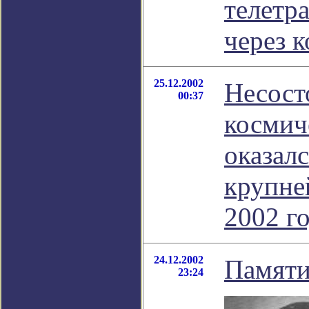
телетр
через 
25.12.2002
Несост
00:37
космич
оказалс
крупне
2002 г
24.12.2002
Памяти
23:24