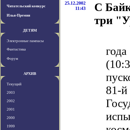
25.12.2002
С Бай
Читательский конкурс
11:43
Илья-Премия
три "У
ДЕТЯМ
25 
Электронные пампасы
года
Фантастика
Форум
(10:
пус
АРХИВ
Текущий
81-
2003
Госу
2002
2001
испы
2000
косм
1999