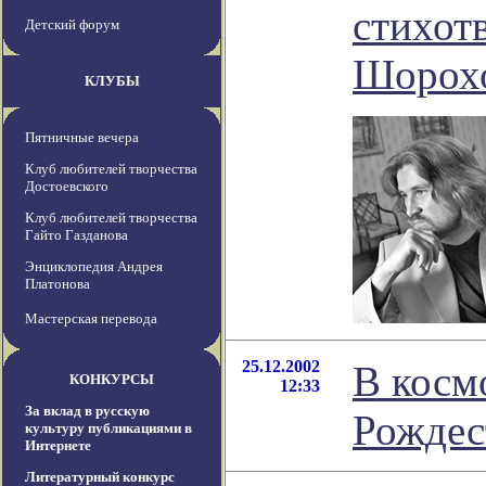
стихот
Детский форум
Шорох
КЛУБЫ
Пятничные вечера
Клуб любителей творчества
Достоевского
Клуб любителей творчества
Гайто Газданова
Энциклопедия Андрея
Платонова
Мастерская перевода
25.12.2002
В косм
КОНКУРСЫ
12:33
За вклад в русскую
Рождес
культуру публикациями в
Интернете
Литературный конкурс