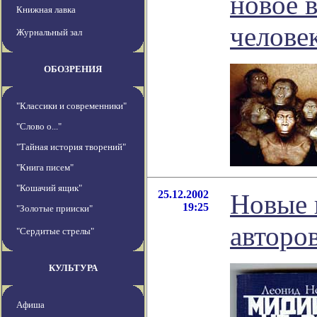
новое 
Книжная лавка
челове
Журнальный зал
ОБОЗРЕНИЯ
"Классики и современники"
"Слово о..."
"Тайная история творений"
"Книга писем"
"Кошачий ящик"
25.12.2002
Новые 
19:25
"Золотые прииски"
авторо
"Сердитые стрелы"
КУЛЬТУРА
Афиша