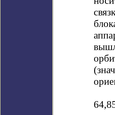
носи
свя
блок
апп
выш
орби
(зна
орие
на
64,85