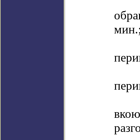
п
обр
мин.
выс
пери
выс
пери
По
вкою
раз