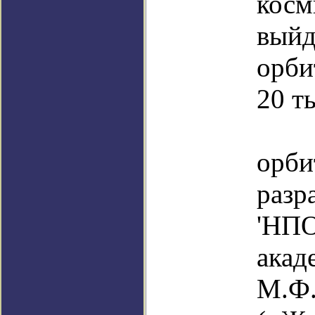
косм
вый
орби
20 т
Вы
орб
раз
'Н
акад
М.Ф.