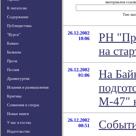
материалов ссылка
К читателю
Тип за
Содержание
Публицистика
26.12.2002
РН "Пр
"Курск"
10:06
Кавказ
на ста
Балканы
Проза
26.12.2002
Поэзия
На Бай
01:06
Драматургия
подгот
Искания и размышления
Критика
М-47" 
Сомнения и споры
Новые книги
26.12.2002
Событи
У нас в гостях
00:51
Издательство