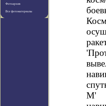
Фотоархив
бое
Все фотоматериалы
Косм
осу
раке
'Про
выве
нави
спут
М'
нави