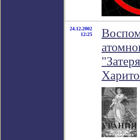
24.12.2002
Воспом
12:25
атомно
"Затер
Харито