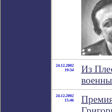
24.12.2002
Из Пле
19:34
военны
24.12.2002
Премия
15:46
Григор