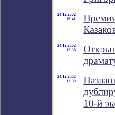
24.12.2002
Преми
15:41
Казако
24.12.2002
Открыт
15:38
драмат
24.12.2002
Назван
13:39
дублир
10-й э