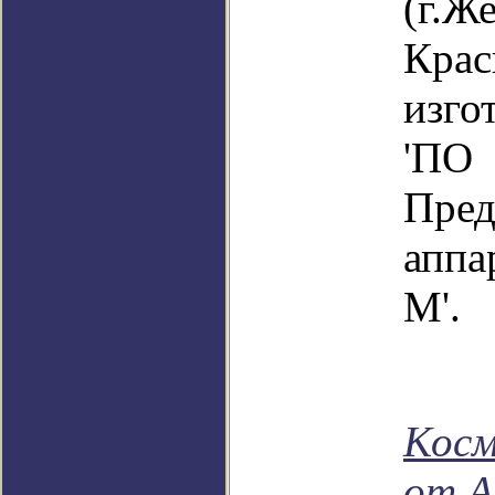
(г.Ж
Крас
изг
'ПО 
Пред
аппа
М'.
Косм
от А