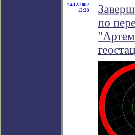
24.12.2002
Заверш
13:38
по пер
"Артем
геоста