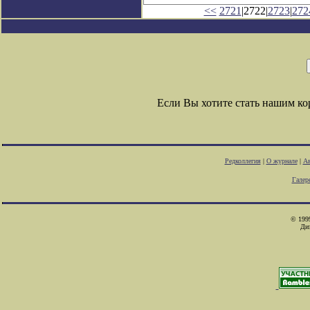
<<
2721
|2722|
2723
|
272
Если Вы хотите стать нашим к
Редколлегия
|
О журнале
|
Ав
Галер
© 1999
Ди