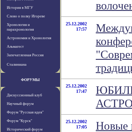
волоче
История в МГУ
Слово о полку Игореве
25.12.2002
Между
Хронология и
17:57
парахронология
конфер
Астрономия и Хронология
Альмагест
"Совре
Запечатленная Россия
традиц
Сталиниана
ФОРУМЫ
25.12.2002
ЮБИЛ
17:47
Дискуссионный клуб
АСТР
Научный форум
Форум "Русская идея"
Форум "Курск"
25.12.2002
Новые 
17:05
Исторический форум