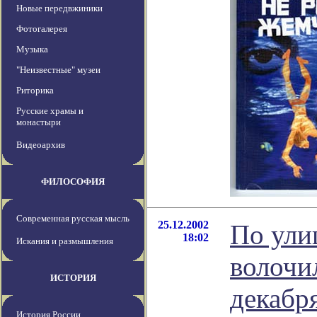
Новые передвжиники
Фотогалерея
Музыка
"Неизвестные" музеи
Риторика
Русские храмы и
монастыри
Видеоархив
ФИЛОСОФИЯ
Современная русская мысль
25.12.2002
По ули
18:02
Искания и размышления
волочил
ИСТОРИЯ
декабр
История России