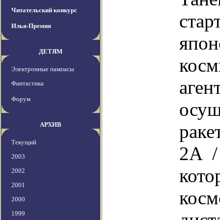
Читательский конкурс
стар
Илья-Премия
япон
ДЕТЯМ
косм
Электронные пампасы
аге
Фантастика
Форум
осу
АРХИВ
раке
Текущий
2A /
2003
кот
2002
2001
кос
2000
дист
1999