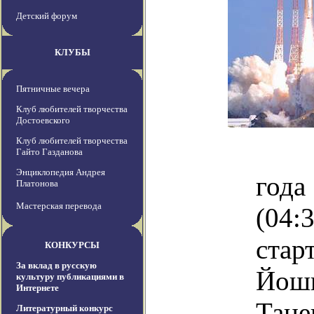
Детский форум
КЛУБЫ
Пятничные вечера
Клуб любителей творчества
Достоевского
Клуб любителей творчества
14 
Гайто Газданова
Энциклопедия Андрея
год
Платонова
Мастерская перевода
(0
ста
КОНКУРСЫ
За вклад в русскую
Йоши
культуру публикациями в
Интернете
Тане
Литературный конкурс