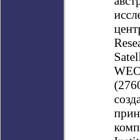
авст
иссл
цен
Rese
Sate
WEO
(276
со
при
ко