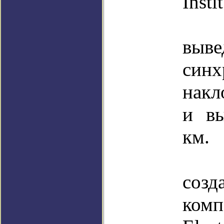
Insti
С
выве
синх
накл
и вы
км.
КА
созд
комп