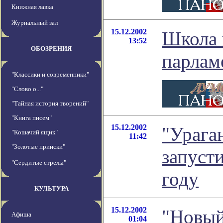
Книжная лавка
Журнальный зал
15.12.2002
Школа
13:52
ОБОЗРЕНИЯ
парлам
"Классики и современники"
"Слово о..."
"Тайная история творений"
"Книга писем"
15.12.2002
"Урага
"Кошачий ящик"
11:42
"Золотые прииски"
запуст
"Сердитые стрелы"
году
КУЛЬТУРА
15.12.2002
"Новы
Афиша
01:04