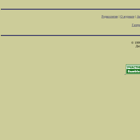
Редколлегия
|
О журнале
|
Ав
Галер
© 1999
Ди