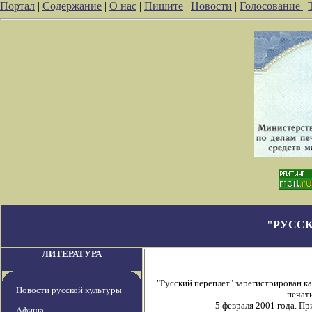
Портал
|
Содержание
|
О нас
|
Пишите
|
Новости
|
Голосование
|
"РУССК
ЛИТЕРАТУРА
"Русский переплет" зарегистрирован 
Новости русской культуры
печати
5 февраля 2001 года. П
Афиша