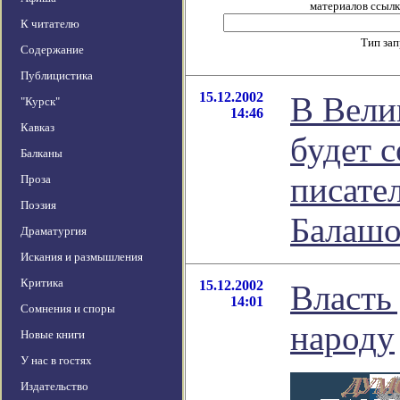
материалов ссылка
К читателю
Тип за
Содержание
Публицистика
15.12.2002
В Вели
"Курск"
14:46
Кавказ
будет 
Балканы
писате
Проза
Поэзия
Балашо
Драматургия
Искания и размышления
Критика
15.12.2002
Власть
14:01
Сомнения и споры
народу
Новые книги
У нас в гостях
Издательство