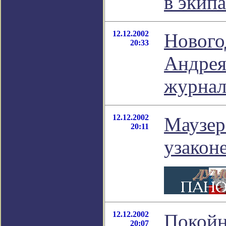
в экип
12.12.2002
Нового
20:33
Андрея
журнал
12.12.2002
Маузер
20:11
узакон
12.12.2002
Покойн
20:07