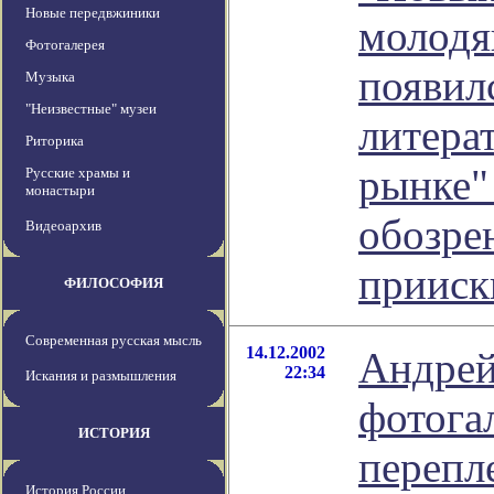
Новые передвжиники
молодя
Фотогалерея
появил
Музыка
"Неизвестные" музеи
литера
Риторика
рынке" 
Русские храмы и
монастыри
обозре
Видеоархив
прииск
ФИЛОСОФИЯ
Современная русская мысль
14.12.2002
Андрей
22:34
Искания и размышления
фотога
ИСТОРИЯ
перепл
История России