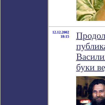
12.12.2002
Продо
18:15
публик
Васили
буки ве