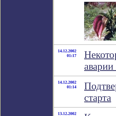
14.12.2002
Некото
01:17
аварии
14.12.2002
Подтве
01:14
старта
13.12.2002