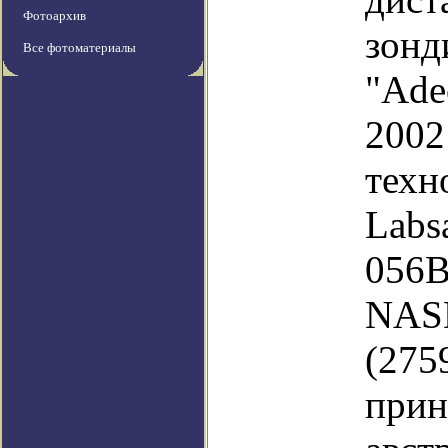
Фотоархив
зон
Все фотоматериалы
"Ad
20
техн
Labs
056В
NAS
(275
при