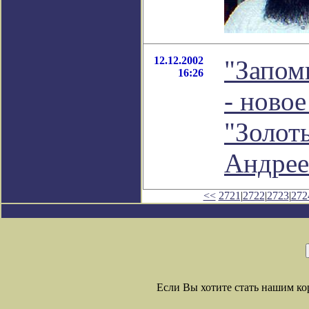
12.12.2002
"Запом
16:26
- новое
"Золот
Андрее
<<
2721
|
2722
|
2723
|
272
Если Вы хотите стать нашим к