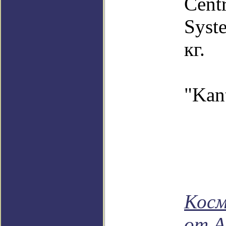
Cent
Syst
кг.
Ма
"Kan
Косм
от А