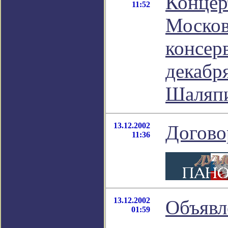
Концер
11:52
Москов
консер
декабря
Шаляп
13.12.2002
Догово
11:36
13.12.2002
Объявл
01:59