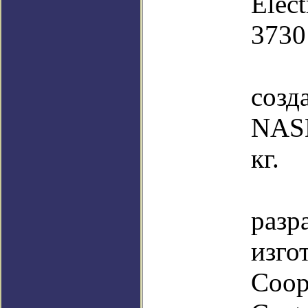
Elec
3730 
КА
соз
NASD
кг.
КА
ра
из
Coop