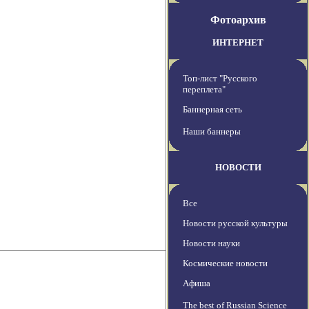
Фотоархив
ИНТЕРНЕТ
Топ-лист "Русского
переплета"
Баннерная сеть
Наши баннеры
НОВОСТИ
Все
Новости русской культуры
Новости науки
Космические новости
Афиша
The best of Russian Science