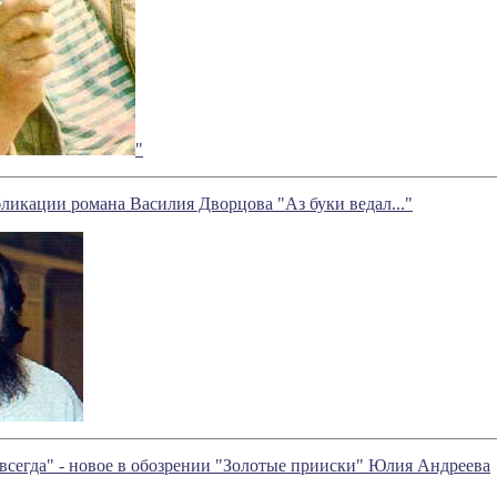
"
икации романа Василия Дворцова "Аз буки ведал..."
всегда" - новое в обозрении "Золотые прииски" Юлия Андреева