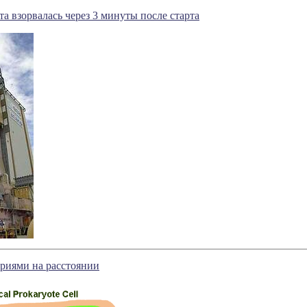
та взорвалась через 3 минуты после старта
риями на расстоянии