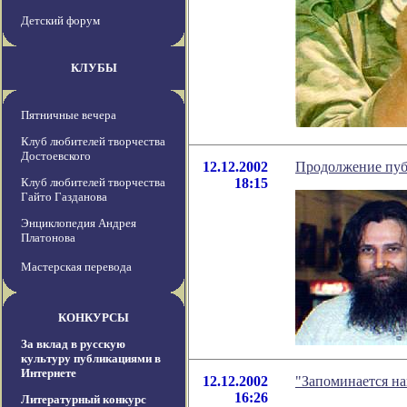
Детский форум
КЛУБЫ
Пятничные вечера
Клуб любителей творчества
Достоевского
12.12.2002
Продолжение публ
Клуб любителей творчества
18:15
Гайто Газданова
Энциклопедия Андрея
Платонова
Мастерская перевода
КОНКУРСЫ
За вклад в русскую
культуру публикациями в
Интернете
12.12.2002
"Запоминается на
16:26
Литературный конкурс