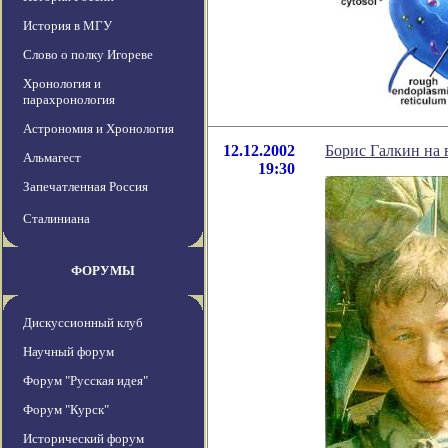
История в МГУ
Слово о полку Игореве
Хронология и
парахронология
Астрономия и Хронология
12.12.2002
Борис Галкин на 
Альмагест
19:30
Запечатленная Россия
Сталиниана
ФОРУМЫ
Дискуссионный клуб
Научный форум
Форум "Русская идея"
Форум "Курск"
Исторический форум