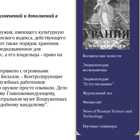
изменений и дополнений в
оружия, имеющего культурную
анского кодекса, действующего
ют также порядок хранения.
редназначенное для
 а его владельцы - право на
Космические новости
Энциклопедия
космонавтика
опряжено с огромными
д Билалов. - Контролирующие
Энциклопедия
музейных работников
"Естествознание"
то оружие просто изымали. Дело
ному Главнокомандующему,
Журнальный зал
Центральном музее Вооруженных
Физматлит
одобному вандализму".
News of Russian Science and
Technology
Научные семинары