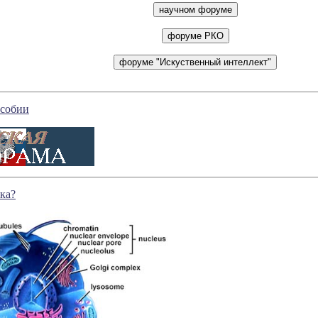
особии
тка?