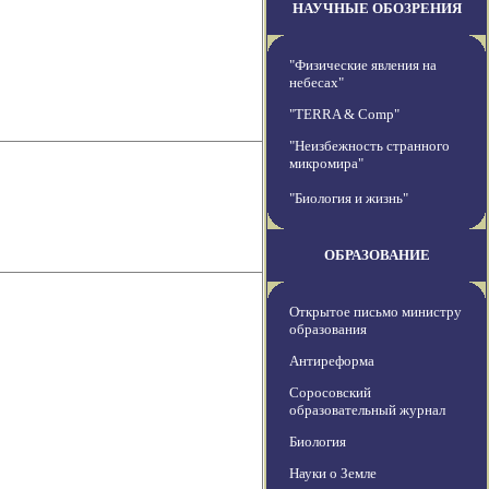
НАУЧНЫЕ ОБОЗРЕНИЯ
"Физические явления на
небесах"
"TERRA & Comp"
"Неизбежность странного
микромира"
"Биология и жизнь"
ОБРАЗОВАНИЕ
Открытое письмо министру
образования
Антиреформа
Соросовский
образовательный журнал
Биология
Науки о Земле