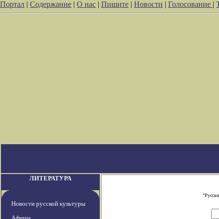
Портал
|
Содержание
|
О нас
|
Пишите
|
Новости
|
Голосование
|
ЛИТЕРАТУРА
"Русски
Новости русской культуры
Афиша