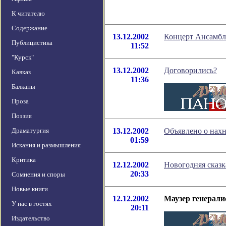
К читателю
Содержание
13.12.2002
Концерт Ансамбля
Публицистика
11:52
"Курск"
13.12.2002
Договорились?
Кавказ
11:36
Балканы
Проза
Поэзия
Драматургия
13.12.2002
Объявлено о нахн
01:59
Искания и размышления
Критика
12.12.2002
Новогодняя сказк
20:33
Сомнения и споры
Новые книги
12.12.2002
Маузер генерали
У нас в гостях
20:11
Издательство