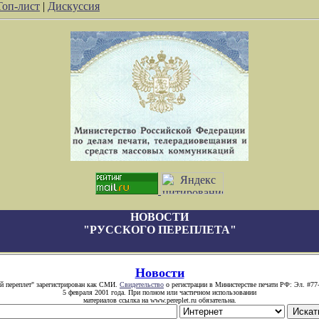
Топ-лист
|
Дискуссия
НОВОСТИ
"РУССКОГО ПЕРЕПЛЕТА"
Новости
й переплет" зарегистрирован как СМИ.
Свидетельство
о регистрации в Министерстве печати РФ: Эл. #77
5 февраля 2001 года. При полном или частичном использовании
материалов ссылка на www.pereplet.ru обязательна.