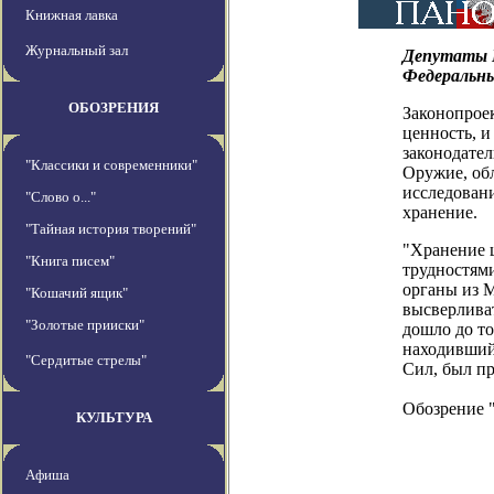
Книжная лавка
Журнальный зал
Депутаты Г
Федеральны
ОБОЗРЕНИЯ
Законопрое
ценность, и
законодател
"Классики и современники"
Оружие, об
исследовани
"Слово о..."
хранение.
"Тайная история творений"
"Хранение 
"Книга писем"
трудностями
органы из 
"Кошачий ящик"
высверливат
"Золотые прииски"
дошло до т
находивший
"Сердитые стрелы"
Сил, был пр
Обозрение 
КУЛЬТУРА
Афиша