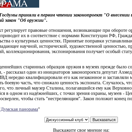
осдумы приняли в первом чтении законопроект "О внесении 
й закон "Об оружии".
кт регулирует правовые отношения, возникающие при обороте 
 приводит их в соответствие с нормами Конституции РФ, Гражд
ьства о культурных ценностях. Принятые поправки устанавлива
ладающее научной, исторической, художественной ценностью, п
й, коллекционирования, экспонирования получает особый статус,
ценнейших старинных образцов оружия в музеях прежде было с
, - рассказал один из инициаторов законопроекта депутат Ахме
МВД нередко квалифицировали его как незаконное и заставляли 
ь боевую часть, что снижало ценность экспоната. Случалось, ч
ого, что личный маузер Сталина, полагавшийся ему как Верхов
ся в одном из надёжнейших, с точки зрения охраны, музеев - 
осверлен, чтобы стать "нестреляющим". Закон положит конец п
"
Думская панорама
"
Выскажите свое мнение на: