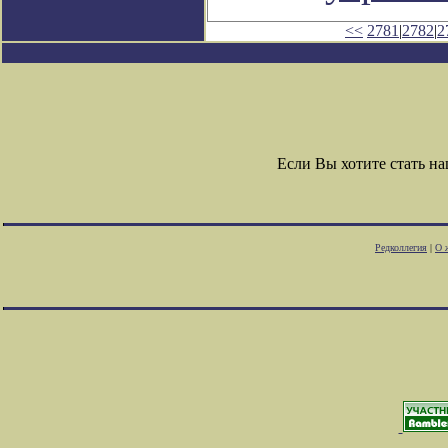
<<
2781
|
2782
|
2
Если Вы хотите стать 
Редколлегия
|
О 