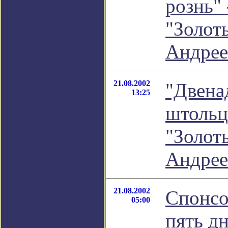
рознь" 
"Золот
Андрее
21.08.2002
"Двена
13:25
штольц
"Золот
Андрее
21.08.2002
Спонсо
05:00
пять д