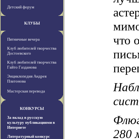
Детский форум
асте
мимо
КЛУБЫ
что 
Пятничные вечера
Клуб любителей творчества
пись
Достоевского
Клуб любителей творчества
пере
Гайто Газданова
Энциклопедия Андрея
Платонова
Набл
Мастерская перевода
сис
КОНКУРСЫ
Флюг
За вклад в русскую
культуру публикациями в
Интернете
280 
Литературный конкурс