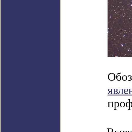
Обоз
явле
проф