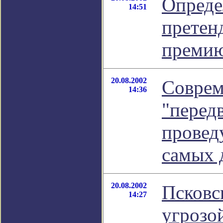
Опреде
14:51
претен
премию
20.08.2002
Соврем
14:36
"перед
провед
самых 
20.08.2002
Псковс
14:27
угрозо