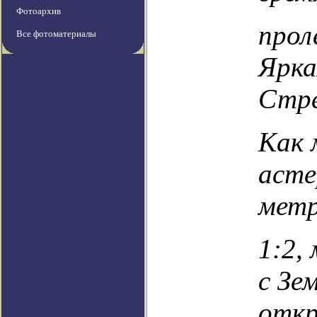
Фотоархив
прол
Все фотоматериалы
Ярка
Стре
Как 
асте
метр
1:2,
с Зе
отк