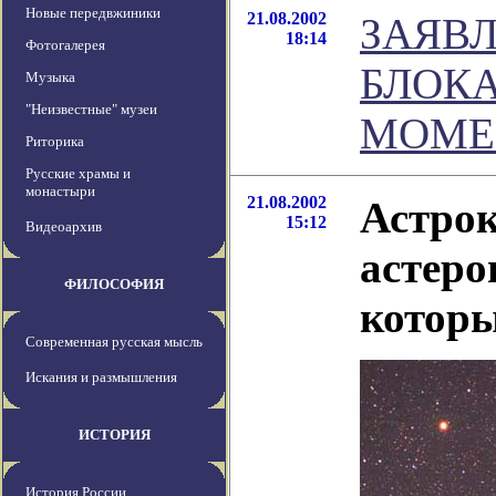
Новые передвжиники
21.08.2002
ЗАЯВ
18:14
Фотогалерея
БЛОКА
Музыка
"Неизвестные" музеи
МОМЕ
Риторика
Русские храмы и
монастыри
21.08.2002
Астрок
15:12
Видеоархив
астеро
ФИЛОСОФИЯ
которы
Современная русская мысль
Искания и размышления
ИСТОРИЯ
История России