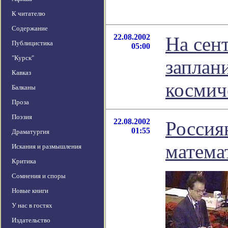
К читателю
Содержание
22.08.2002
На сен
Публицистика
05:00
"Курск"
заплан
Кавказ
космич
Балканы
Проза
Поэзия
22.08.2002
Россия
01:55
Драматургия
матема
Искания и размышления
Критика
Сомнения и споры
Новые книги
У нас в гостях
Издательство