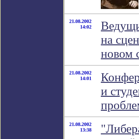
21.08.2002
Ведущи
14:02
на сцен
новом 
21.08.2002
Конфер
14:01
и студ
пробле
21.08.2002
"Либер
13:38