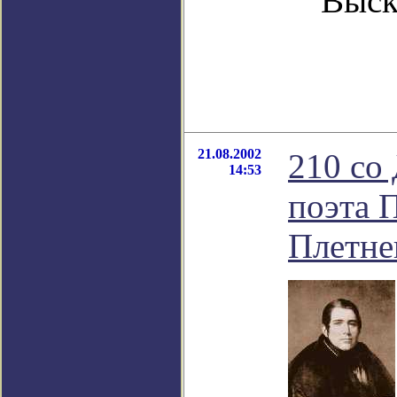
Выск
21.08.2002
210 со
14:53
поэта 
Плетне