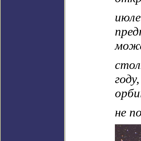
июле
пред
мож
стол
году
орб
не п