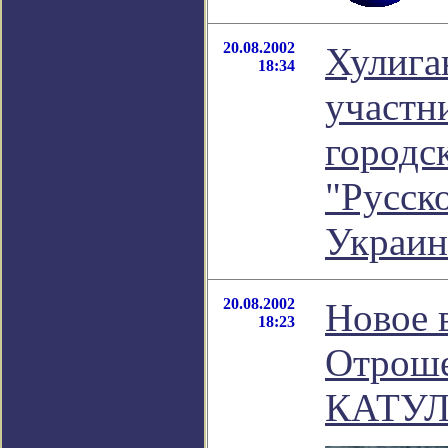
20.08.2002
Хулига
18:34
участн
городс
"Русск
Украи
20.08.2002
Новое 
18:23
Отрош
КАТУЛ