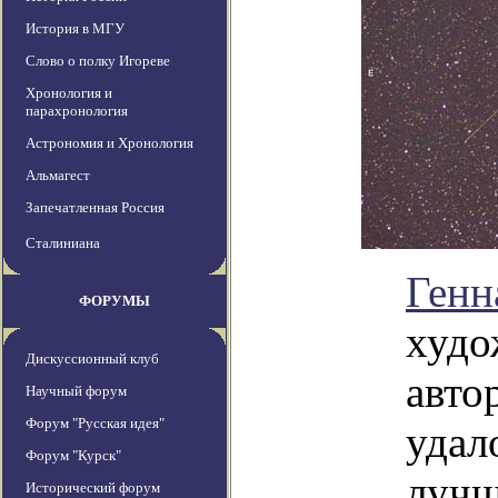
История в МГУ
Слово о полку Игореве
Хронология и
парахронология
Астрономия и Хронология
Альмагест
Запечатленная Россия
Сталиниана
Генн
ФОРУМЫ
худо
Дискуссионный клуб
авто
Научный форум
Форум "Русская идея"
удал
Форум "Курск"
лучш
Исторический форум