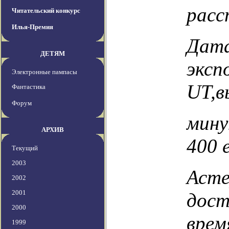
расс
Читательский конкурс
Илья-Премия
Дата
ДЕТЯМ
эксп
Электронные пампасы
UT,в
Фантастика
Форум
мину
АРХИВ
400 е
Текущий
2003
Асте
2002
2001
дост
2000
врем
1999