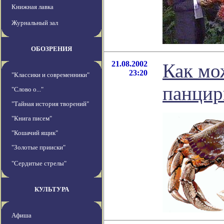
Книжная лавка
Журнальный зал
ОБОЗРЕНИЯ
21.08.2002
Как мо
23:20
"Классики и современники"
панцир
"Слово о..."
"Тайная история творений"
"Книга писем"
"Кошачий ящик"
"Золотые прииски"
"Сердитые стрелы"
КУЛЬТУРА
Афиша