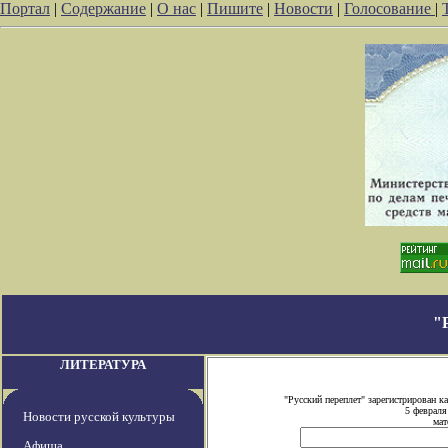
Портал
|
Содержание
|
О нас
|
Пишите
|
Новости
|
Голосование
|
"
ЛИТЕРАТУРА
"Русский переплет" зарегистрирован 
5 февраля
Новости русской культуры
мат
Афиша