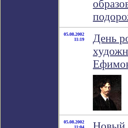
образо
подоро
05.08.2002
День р
11:19
художн
Ефимов
05.08.2002
Новый 
11:04