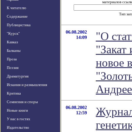
материалов ссылка
К читателю
Тип за
Содержание
Публицистика
06.08.2002
"О ста
"Курск"
14:09
Кавказ
"Закат 
Балканы
новое 
Проза
Поэзия
"Золот
Драматургия
Искания и размышления
Андрее
Критика
Сомнения и споры
06.08.2002
Журнал
Новые книги
12:59
У нас в гостях
генети
Издательство