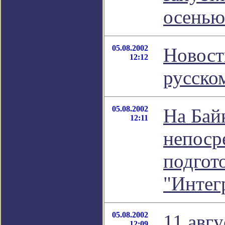
осенью
05.08.2002
Новост
12:12
русско
05.08.2002
На Бай
12:11
непоср
подгото
"Интег
05.08.2002
11 авг
12:09