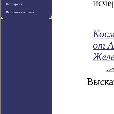
исче
Фотоархив
Все фотоматериалы
Косм
от А
Желе
Выска