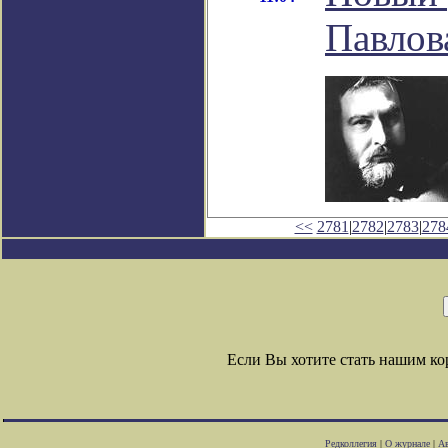
Павлов
<<
2781
|
2782
|
2783
|
278
Если Вы хотите стать нашим к
Редколлегия
|
О журнале
|
Ав