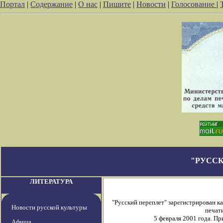
Портал
|
Содержание
|
О нас
|
Пишите
|
Новости
|
Голосование
|
"РУССК
ЛИТЕРАТУРА
"Русский переплет" зарегистрирован 
Новости русской культуры
печати
5 февраля 2001 года. П
Афиша