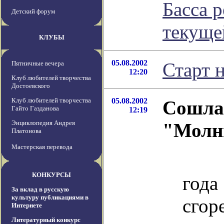
Басса 
Детский форум
текуще
КЛУБЫ
05.08.2002
Старт н
Пятничные вечера
12:20
Клуб любителей творчества
Достоевского
Клуб любителей творчества
05.08.2002
Сошла
Гайто Газданова
12:19
Энциклопедия Андрея
"Молн
Платонова
Мастерская перевода
2 
КОНКУРСЫ
года
За вклад в русскую
культуру публикациями в
сгор
Интернете
Литературный конкурс