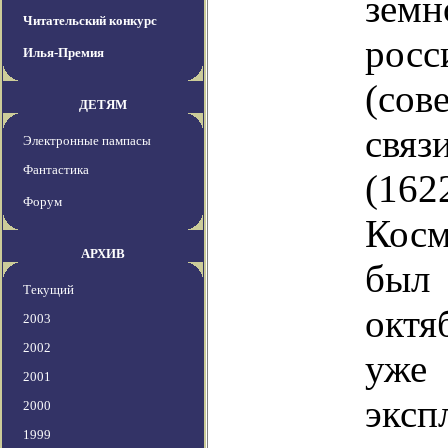
зем
Читательский конкурс
росс
Илья-Премия
(сов
ДЕТЯМ
связ
Электронные пампасы
Фантастика
(162
Форум
Косм
АРХИВ
бы
Текущий
октя
2003
2002
уже 
2001
эксп
2000
1999