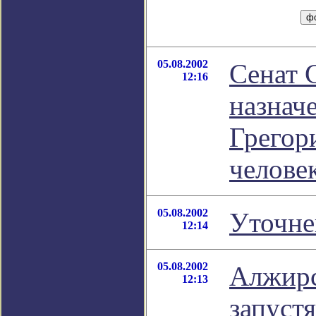
05.08.2002
Сенат
12:16
назнач
Грегор
челове
05.08.2002
Уточне
12:14
05.08.2002
Алжирс
12:13
запустя