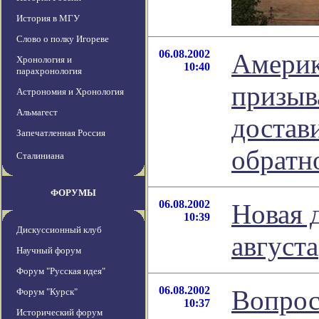
История в МГУ
Слово о полку Игореве
06.08.2002
Америк
Хронология и
10:40
парахронология
призы
Астрономия и Хронология
Альмагест
достави
Запечатленная Россия
обратн
Сталиниана
ФОРУМЫ
06.08.2002
Новая д
10:39
Дискуссионный клуб
августа
Научный форум
Форум "Русская идея"
06.08.2002
Вопрос
Форум "Курск"
10:37
Исторический форум