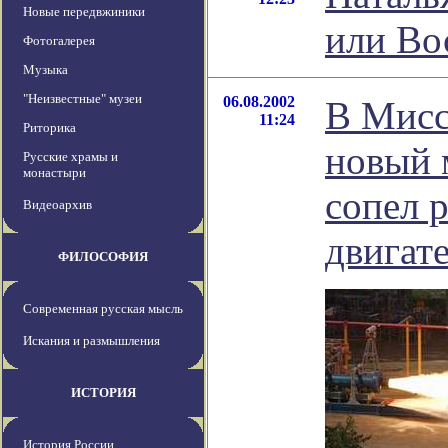
Новые передвжиники
или Во
Фотогалерея
Музыка
"Неизвестные" музеи
06.08.2002
В Мисс
11:24
Риторика
новый 
Русские храмы и
монастыри
сопел 
Видеоархив
двигат
ФИЛОСОФИЯ
Современная русская мысль
Искания и размышления
ИСТОРИЯ
История России