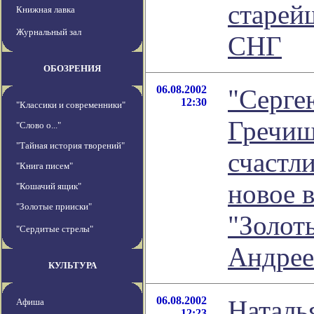
старей
Книжная лавка
Журнальный зал
СНГ
ОБОЗРЕНИЯ
06.08.2002
"Серге
12:30
"Классики и современники"
Гречиш
"Слово о..."
"Тайная история творений"
счастл
"Книга писем"
новое 
"Кошачий ящик"
"Золотые прииски"
"Золот
"Сердитые стрелы"
Андрее
КУЛЬТУРА
06.08.2002
Наталь
Афиша
12:23