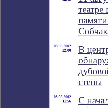
театре 
памяти
Собчак
05.08.2002
В цент
12:00
обнару
дубово
стены
05.08.2002
С начал
11:56