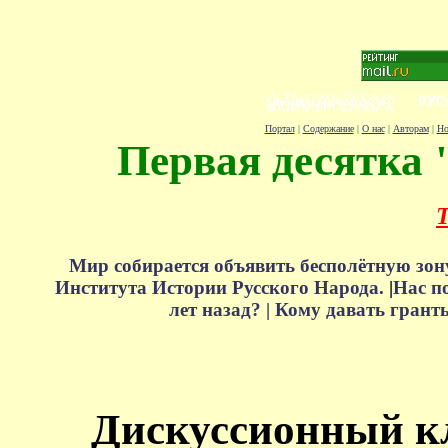
Портал
|
Содержание
|
О нас
|
Авторам
|
Но
Первая десятка 
Т
Мир собирается объявить бесполётную зон
Института Истории Русского Народа.
|
Нас п
лет назад? |
Кому давать грант
Дискуссионный к