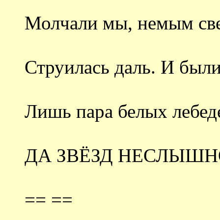
Молчали мы, немым св
Струилась даль. И были
Лишь пара белых лебед
ДА ЗВЁЗД НЕСЛЫШН
== ==