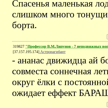
Спасенья маленькая лод
слишком много тонущих
борта.
319827
"Профессор В.М.Липунов - 7 неподвижных вопро
[37.157.195.174]
Астронагибант
- ананас движидца ай б
совместа соннечная лет
округ ёлки с постоянно
ожидает еффект БАРАШ