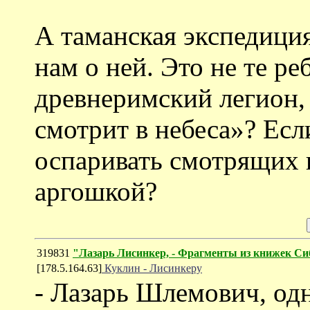
А таманская экспедиция
нам о ней. Это не те ре
древнеримский легион, 
смотрит в небеса»? Если
оспаривать смотрящих 
аргошкой?
319831
"Лазарь Лисинкер, - Фрагменты из книжек Си
[178.5.164.63]
Куклин - Лисинкеру
- Лазарь Шлемович, одн