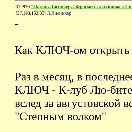
319830
"Лазарь Лисинкер, - Фрагменты из книжек Си
[37.193.153.35]
Л.Лисинкер
-
Как КЛЮЧ-ом открыть Б
Раз в месяц, в последне
КЛЮЧ - К-луб Лю-бител
вслед за августовской вс
"Степным волком"