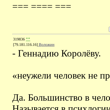
=== ==== ===
319836
""
[79.181.116.16]
Воложин
- Геннадию Королёву.
«неужели человек не п
Да. Большинство в чело
Называется в психлогии