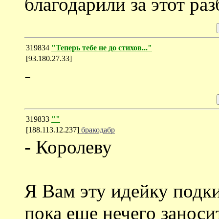
благодарили за этот раз
319834
"Теперь тебе не до стихов..."
[93.180.27.33]
-
319833
""
[188.113.12.237]
бракодабр
- Королеву
Я Вам эту идейку подки
пока еще нечего заноси