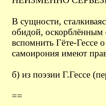
В сущности, сталкиваяс
обидой, оскорблённым
вспомнить Гёте-Гессе о
самоирония имеют прав
б) из поэзии Г.Гессе (п
==