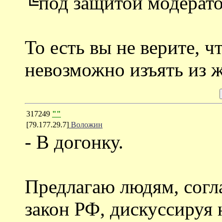
╚под защитой модерат
То есть вы не верите, 
невозможно изъять из 
317249
""
[79.177.29.7]
Воложин
- В догонку.
Предлагаю людям, согл
закон РФ, дискуссируя н