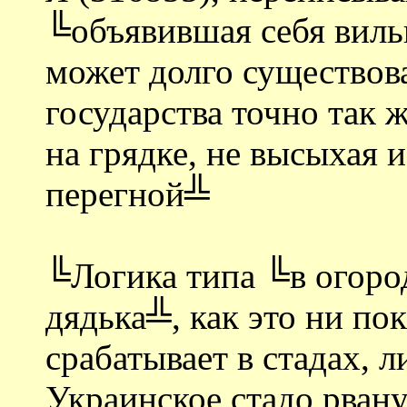
╚объявившая себя виль
может долго существов
государства точно так ж
на грядке, не высыхая 
перегной╩
╚Логика типа ╚в огород
дядька╩, как это ни по
срабатывает в стадах, 
Украинское стадо рван