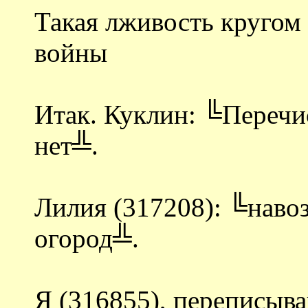
Такая лживость кругом
войны
Итак. Куклин: ╚Перечис
нет╩.
Лилия (317208): ╚навоз,
огород╩.
Я (316855), переписыв