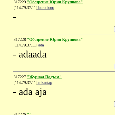
317229
"Обозрение Юрия Крупнова"
[114.79.37.11]
boro boro
-
317228
"Обозрение Юрия Крупнова"
[114.79.37.11]
ada
- adaada
317227
"Журнал Подъем"
[114.79.37.11]
mkantap
- ada aja
317226
""