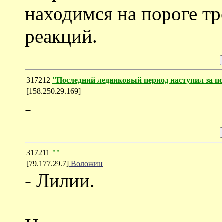
находимся на пороге тр
реакций.
317212
"Последний ледниковый период наступил за по
[158.250.29.169]
-
317211
""
[79.177.29.7]
Воложин
- Лилии.