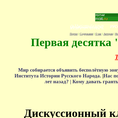
Портал
|
Содержание
|
О нас
|
Авторам
|
Но
Первая десятка 
Т
Мир собирается объявить бесполётную зон
Института Истории Русского Народа.
|
Нас п
лет назад? |
Кому давать грант
Дискуссионный к