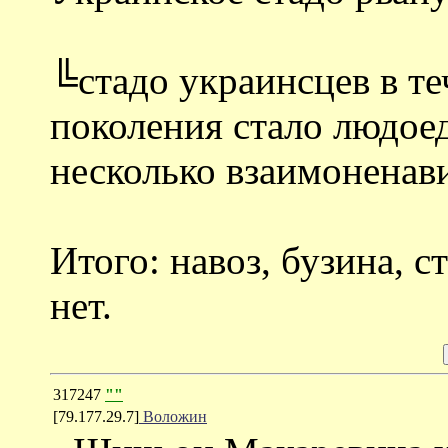
╚стадо украинсцев в т
поколения стало людое
несколько взаимоненав
Итого: навоз, бузина, с
нет.
317247
""
[79.177.29.7]
Воложин