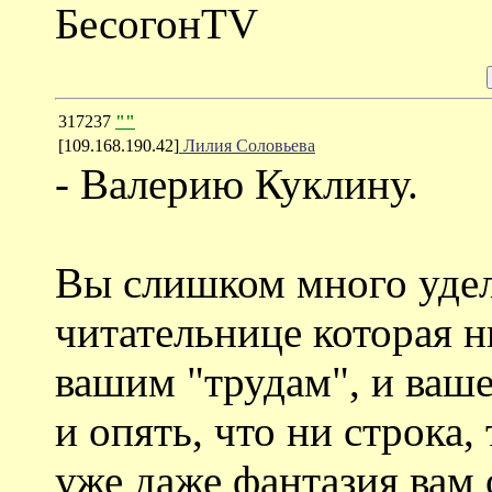
БесогонTV
317237
""
[109.168.190.42]
Лилия Соловьева
- Валерию Куклину.
Вы слишком много уде
читательнице которая н
вашим "трудам", и ваш
и опять, что ни строка
уже даже фантазия вам 