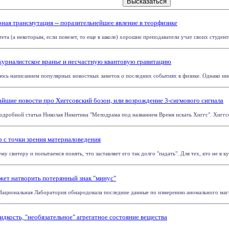
ная трансмутация -- поразительнейшее явление в теорфизике
ета (а некоторым, если повезет, то еще в школе) хорошие преподаватели учат своих студентов
журналистское вранье и несчастную квантовую гравитацию
юсь написанием популярных новостных заметок о последних событиях в физике. Однако иногд
айшие новости про Хиггсовский бозон, или возрождение 3-сигмового сигнала
подробной статьи Николая Никитина "Мелодрама под названием Время искать Хиггс". Хиггсовс
р с точки зрения материаловедения
 свитеру и попытаемся понять, что заставляет его так долго "падать". Для тех, кто не в курс
жет натворить потерянный знак "минус"
Национальная Лаборатория обнародовала последние данные по измерению аномального магн
идкость, "необязательное" агрегатное состояние вещества