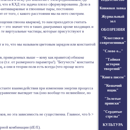
, что в КХД эта задача плохо сформулированна. Дело в
Книжная лавка
арк-антикварковые и глюонные пары, постоянно
 от того, с какого расстояния мы на него смотрим.
Журнальный
зал
лощения глюона кварком), то нам приходится считать
-- это значит что в таких диаграммах кроме входящих и
ОБОЗРЕНИЯ
ь те виртуальные частицы, которые присутствуют в
"Классики и
современники"
ют и то, что мы называем цветовым зарядом или константой
"Слово о..."
ов, приведенных выше -- кому как нравится)
обязана
"Тайная
са
(т.е. от размерного параметра!). "Бегучесть" константы
история
 а они в теории поля есть всегда (что проще всего
творений"
"Книга писем"
"Кошачий
станте взаимодействия при изменении энергии процесса
ящик"
 уравнение выглядит так (оно вообще-то нелинейное, но
"Золотые
прииски"
"Сердитые
ков, но эта зависимость не существенна. Главное, что b >
стрелы"
КУЛЬТУРА
ерной комбинации (dE/E).