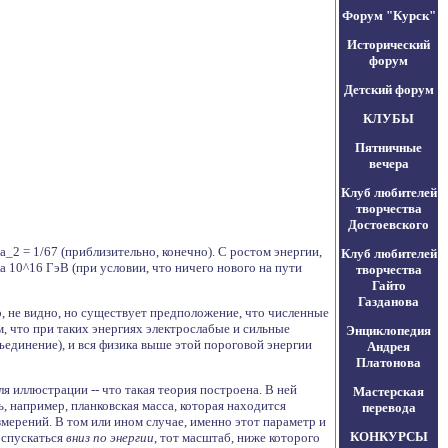
Форум "Курск"
Исторический
форум
Детский форум
КЛУБЫ
Пятничные
вечера
Клуб любителей
творчества
Достоевского
a_2 = 1/67 (приблизительно, конечно). С ростом энергии,
Клуб любителей
а 10^16 ГэВ (при условии, что ничего нового на пути
творчества
Гайто
Газданова
но, не видно, но существует предположение, что численные
м, что при таких энергиях электрослабые и сильные
Энциклопедия
ъединение), и вся физика выше этой пороговой энергии
Андрея
Платонова
для иллюстрации -- что такая теория построена. В ней
Мастерская
 например, планковская масса, которая находится
перевода
мерений. В том или ином случае, именно этот параметр и
КОНКУРСЫ
 спускаться
вниз по энергии
, тот масштаб, ниже которого