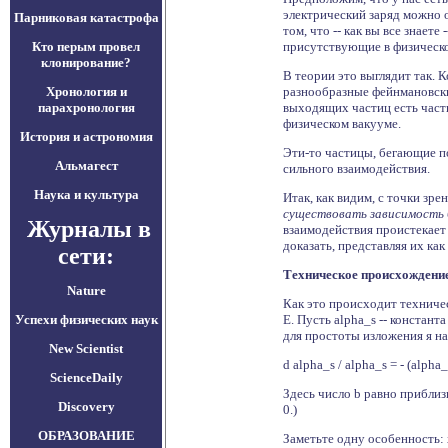
электрический заряд можно о
Парниковая катастрофа
том, что -- как вы все знае
Кто перым провел
присутствующие в физическом
клонирование?
В теории это выглядит так. 
Хронология и
разнообразные фейнмановские
парахронология
выходящих частиц есть част
физическом вакууме.
История и астрономия
Эти-то частицы, бегающие по 
Альмагест
сильного взаимодействия.
Наука и культура
Итак, как видим, с точки зр
существовать зависимость 
Журналы в
взаимодействия проистекает 
доказать, представляя их как
сети:
Техническое происхождени
Nature
Как это происходит техниче
Успехи физических наук
E. Пусть alpha_s -- констан
для простоты изложения я н
New Scientist
d alpha_s / alpha_s = - (alpha_
ScienceDaily
Здесь число b равно приблизи
Discovery
0.)
ОБРАЗОВАНИЕ
Заметьте одну особенность: 