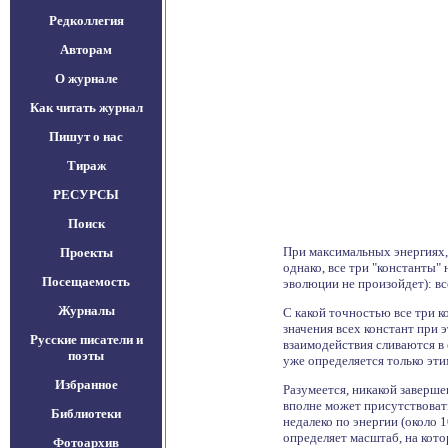
Редколлегия
Авторам
О журнале
Как читать журнал
Пишут о нас
Тираж
РЕСУРСЫ
Поиск
При максимальных энергиях, 
Проекты
однако, все три "константы"
Посещаемость
эволюции не произойдет): вс
Журналы
С какой точностью все три к
значения всех констант при 
Русские писатели и
взаимодействия сливаются в 
поэты
уже определяется только эт
Избранное
Разумеется, никакой заверше
вполне может присутствоват
Библиотеки
недалеко по энергии (около 
определяет масштаб, на кото
Фотоархив