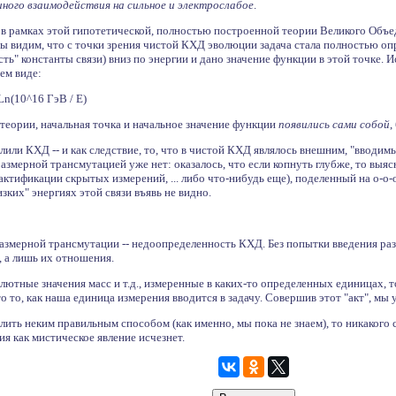
ного взаимодействия на сильное и электрослабое
.
о в рамках этой гипотетической, полностью построенной теории Великого Объ
мы видим, что с точки зрения чистой КХД эволюции задача стала полностью оп
ть" константы связи) вниз по энергии и дано значение функции в этой точке. 
ем виде:
* Ln(10^16 ГэВ / E)
теории, начальная точка и начальное значение функции
появились сами собой
,
или КХД -- и как следствие, то, что в чистой КХД являлось внешним, "вводим
размерной трансмутацией уже нет: оказалось, что если копнуть глубже, то выя
актификации скрытых измерений, ... либо что-нибудь еще), поделенный на о-о
зких" энергиях этой связи въявь не видно.
размерной трансмутации -- недоопределенность КХД. Без попытки введения ра
, а лишь их отношения.
лютные значения масс и т.д., измеренные в каких-то определенных единицах, т
то то, как наша единица измерения вводится в задачу. Совершив этот "акт", 
ить неким правильным способом (как именно, мы пока не знаем), то никакого
ия как мистическое явление исчезнет.