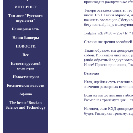
происходит
расщепление еди
ИНТЕРНЕТ
Теперь осталось сказать, чт
числа 1/50. Таким образом, 
Топ-лист "Русского
начинать эволюцию ("бегучес
переплета"
бегучесть alpha_s в следующ
Баннерная сеть
1/alpha_s(E) = 50 - (2pi / b) 
Наши баннеры
С точки же зрения всеобщей 
НОВОСТИ
Таким образом, мы доопредел
Все
собой. И никакой мистики с 
(либо обратный радиус комп
Новости русской
И все! Просто при наших, "ни
культуры
Выводы
Новости науки
Итак, идейная суть явления 
Космические новости
значения размерных величин
Афиша
Если же мы хотим знать абсо
Размерная трансмутация -- э
The best of Russian
Science and Technology
Наконец, если КХД доопредел
будет. Размерная трансмутац