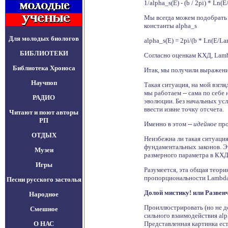
1/alpha_s(E) - (b / 2pi) * Ln
Мы всегда можем подобрать 
константы alpha_s
Для молодых биологов
alpha_s(E) = 2pi/(b * Ln(E/
БИБЛИОТЕКИ
Согласно оценкам КХД, Lam
Библиотека Хроноса
Итак, мы получили выражени
Научпоп
Такая ситуация, на мой взгля
мы работаем -- сама по себе
РАДИО
эволюции. Без начальных усл
ввести извне точку отсчета.
Читают и поют авторы
РП
Именно в этом --
идейное
про
ОТДЫХ
Неизбежна ли такая ситуация
фундаментальных законов. Э
Музеи
размерного параметра в КХД
Игры
Разумеется, эта общая теори
пропорциональности Lambda
Песни русского застолья
Долой мистику! или Развен
Народное
Проиллюстрировать (но не до
Смешное
сильного взаимодействия alp
О НАС
Представленная картинка ес