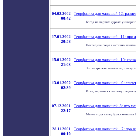
04.02.2002
Теорфизика для малышей-12: размер
00:42
Когда на первых курсах университ
17.01.2002
Теорфизика для малышей - 11: про 
20:58
Последние годы я активно занима
15.01.2002
Теорфизика для малышей - 10: свеж
21:03
Это -- краткая заметка вдогонку 
13.01.2002
Теорфизика для малышей – 9: свите
02:39
Итак, вернемся к нашему падающему
07.12.2001
Теорфизика для малышей–8: что мо
22:17
Менее года назад Брукхэвенская 
28.11.2001
Теорфизика для малышей – 7: про ж
00:10