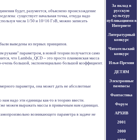
За вклад в
русскую
единения будет, разумеется, объяснено происхождение
культуру
ределена: существует начальная точка, откуда надо
публикациями в
Используя числа 1/50 и 10^16 ГэВ, можно записать
Интернете
Литературный
конкурс
 были выведены из первых принципов.
Читательский
ым руками" параметром, в новой теории получается само
конкурс
снится, что Lambda_QCD -- это просто планковская масса
Илья-Премия
-о-очень большой, экспоненциально большой коэффициент.
ДЕТЯМ
Электронные
пампасы
змерного параметра, она может дать не абсолютные
Фантастика
о нам надо эти единицы как-то в теорию ввести.
Форум
мы уже можем выражать массы в привычным нам единицах.
АРХИВ
 самопроизвольно возникающего параметра в задаче не
2001
2000