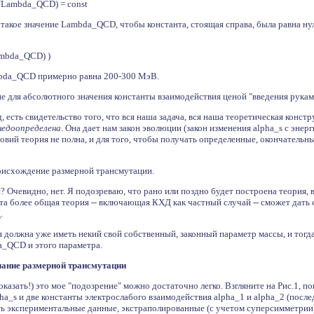
(E/Lambda_QCD) = const
такое значение Lambda_QCD, чтобы константа, стоящая справа, была равна ну
Lambda_QCD) )
bda_QCD примерно равна 200-300 МэВ.
е для абсолютного значения константы взаимодействия ценой "введения рукам
д, есть свидетельство того, что вся наша задача, вся наша теоретическая конст
недоопределена
. Она дает нам закон эволюции (закон изменения alpha_s с энерг
овий теория не полна, и для того, чтобы получать определенные, окончатель
исхождение размерной трансмутации.
? Очевидно, нет. Я подозреваю, что рано или поздно будет построена теория
та более общая теория -- включающая КХД как частный случай -- сможет дат
.
я должна уже иметь некий свой собственный, законный параметр массы, и тогда
_QCD и этого параметра.
чание размерной трансмутации
казать!) это мое "подозрение" можно достаточно легко. Взгляните на Рис.1, п
ha_s и две константы электрослабого взаимодействия alpha_1 и alpha_2 (послед
ть экспериментальные данные, экстраполированные (с учетом суперсимметрии)