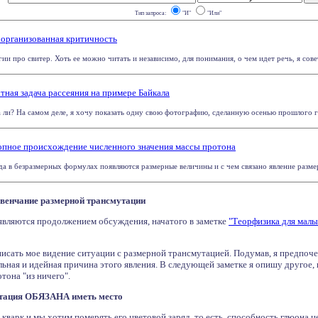
Тип запроса:
"И"
"Или"
оорганизованная критичность
огии про свитер. Хоть ее можно читать и независимо, для понимания, о чем идет речь, я сове
тная задача рассеяния на примере Байкала
ли? На самом деле, я хочу показать одну свою фотографию, сделанную осенью прошлого года
ропное происхождение численного значения массы протона
да в безразмерных формулах появляются размерные величины и с чем связано явление размер
звенчание размерной трансмутации
являются продолжением обсуждения, начатого в заметке
"Теорфизика для малы
писать мое видение ситуации с размерной трансмутацией. Подумав, я предпочел
льная и идейная причина этого явления. В следующей заметке я опишу другое, 
тона "из ничего".
утация ОБЯЗАНА иметь место
 кварк и мы хотим померять его цветовой заряд, то есть, способность глюона ц