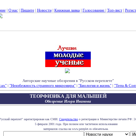
ние
|
О нас
|
Пишите
|
Новости
|
Книжная лавка
|
Голосование
|
Топ-лист
|
Регис
Авторские научные обозрения в "Русском переплете"
сах"
|
"Неизбежность странного микромира"
|
"Биология и жизнь"
|
"Terra & Co
ТЕОРФИЗИКА ДЛЯ МАЛЫШЕЙ
Обозрение Игоря Иванова
Русский переплет" зарегистрирован как СМИ.
Свидетельство
о регистрации в Министерстве печати РФ: Э
5 февраля 2001 года. При полном или частичном использовании
материалов ссылка на www.pereplet.ru обязательна.