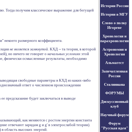
История России
лю. Тогда получим классическое выражение для бегущей
История в МГУ
Слово о полку
Игореве
Хронология и
и" некоего размерного коэффициента.
парахронология
рукция
не является замкнутой
. КХД -- та теория, в которой
Астрономия и
ией), но ничего не говорит о
начальных условиях
этой
Хронология
ные, физически осмысленные результаты, необходимо
Альмагест
Запечатленная
Россия
, выводящая свободные параметры в КХД из каких-либо
Сталиниана
ь однозначный ответ о численном происхождении
ФОРУМЫ
 ее предсказание будет заключаться в выводе
Дискуссионный
клуб
Научный форум
оказывающий, как меняются с ростом энергии константа
Форум
ние отвечают зарядам g и g' в электрослабой теории).
"Русская идея"
 в область высоких энергий.