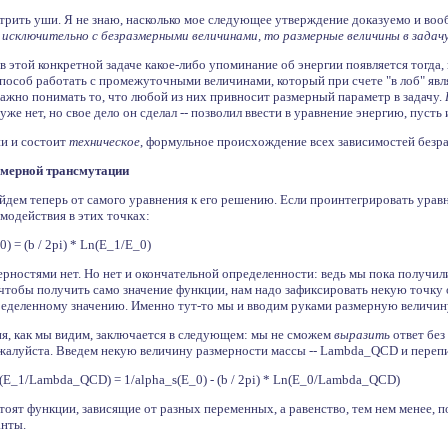
трить уши. Я не знаю, насколько мое следующее утверждение доказуемо и вооб
сключительно с безразмерными величинами, то размерные величины в задачу 
в этой конкретной задаче какое-либо упоминание об энергии появляется тогда,
пособ работать с промежуточными величинами, который при счете "в лоб" яв
ажно понимать то, что любой из них привносит размерный параметр в задачу.
же нет, но свое дело он сделал -- позволил ввести в уравнение энергию, пусть
ии и состоит
техническое
, формульное происхождение всех зависимостей безр
змерной трансмутации
йдем теперь от самого уравнения к его решению. Если проинтегрировать урав
имодействия в этих точках:
0) = (b / 2pi) * Ln(E_1/E_0)
ерностями нет. Но нет и окончательной определенности: ведь мы пока получил
 чтобы получить само значение функции, нам надо зафиксировать некую точку о
ределенному значению. Именно тут-то мы и вводим руками размерную величин
ия, как мы видим, заключается в следующем: мы не сможем
выразить
ответ без
жалуйста. Введем некую величину размерности массы -- Lambda_QCD и переп
 Ln(E_1/Lambda_QCD) = 1/alpha_s(E_0) - (b / 2pi) * Ln(E_0/Lambda_QCD)
тоят функции, зависящие от разных переменных, а равенство, тем нем менее, п
анты.