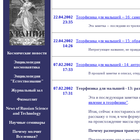
22.04.2002
Теорфизика для малышей -- 16: сам
23:35
Эта заметка -- последняя из трил
22.04.2002
Теорфизика для малышей -- 15: обра
14:26
Интригующее название, не правда 
Космические новости
Энциклопедия
07.02.2002
Теорфизика для малышей - 14: ант
космонавтика
17:33
В прошлой заметке я описал, отку
Энциклопедия
"Естествознание"
07.02.2002
Теорфизика для малышей - 13: ра
Журнальный зал
17:31
Эта и последующая заметки 
Физматлит
явление в теорфизике"
.
News of Russian Science
Итак, сейчас я постараюсь о
and Technology
расскажу о том, в чем форму
на происхождение массы про
Научные семинары
Почему размерная трансм
Почему молчит
Вселенная?
Предположим, что у нас есть