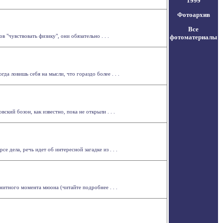
1999
Фотоархив
Все
 "чувствовать физику", они обязательно . . .
фотоматериалы
а ловишь себя на мысли, что гораздо более . . .
кий бозон, как известно, пока не открыли . . .
е дела, речь идет об интересной загадке из . . .
итного момента мюона (читайте подробнее . . .