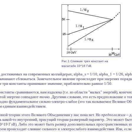
Рис.1 Слияние трех констант на
масштабе 10^16 ГэВ.
достижимых на современных коллайдерах, alpha_s = 1/10, alpha_1 = 1/26, alph
 начинают сближаться. Замечательное явление происходит при энергиях порядк
е три константы принимают значение, приблизительно равное 1/50.
онстанты сравниваются, нам издалека (т.е. из области "малых" энергий), конеч
этой энергии совпадают
точно
. Другими словами, это есть предположение о то
одно фундаментальное сильно-электро-слабое (это так называемое Великое Об
им единым взаимодействием.
нной теории этого Великого Объединения у нас пока нет. Но
предположим
-- 
ь какой-то внутренний, присущий теории размерный параметр. Это может быть,
10^19 ГэВ). Либо это может быть размер дополнительных пространственных из
ром происходит слияние сильного и электрослабого взаимодействия. Или, если