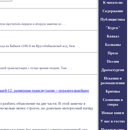
К читателю
Содержание
Публицистика
тую прочитать первую и вторую заметки из . . .
"Курск"
Кавказ
Балканы
 на Байкале (106-й км Кругобайкальской ж/д, база . . .
Проза
Поэзия
ной трансмутации с точки зрения теории. Там . . .
Драматургия
Искания и
размышления
шей-12: размерная трансмутация -- поразительнейшее
Критика
Сомнения и
 разбить объяснение на две части. В этой заметке я
споры
несколько менее строгое, но довольно интересный взгляд
Новые книги
У нас в гостях
епляться к нему (по аналогии с электродинамикой, где
Издательство