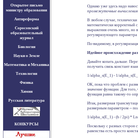
Открытое письмо
Однако уже здесь надо навос
министру образования
промежуточные вычисления и
Антиреформа
В любом случае, технически 
математически корректный с
Соросовский
выражения очень много, но в
образовательный
регуляризующего параметра у
журнал
По-видимому, в регуляризац
Биология
Идейное происхождение ра
Науки о Земле
Давайте копать дальше. Пере
Математика и Механика
получить связь констант вза
Технология
1/alpha_s(E_1) - 1/alpha_s(E_
Физика
ОК, пока что проблем с разм
значение функции. Для того,
Химия
функция равна такому-то оп
Русская литература
Итак, размерная трансмутац
размерным параметром -- по
1/alpha_s(E_1) - (b / 2pi) *
КОНКУРСЫ
Поскольку с разных сторон с
равенства есть просто конст