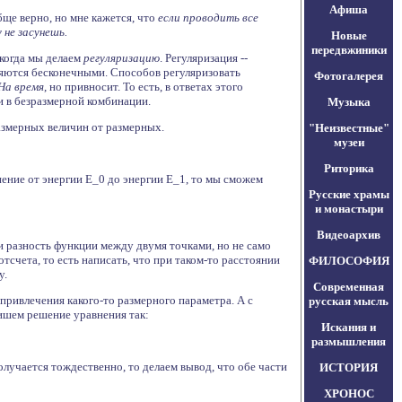
Афиша
ще верно, но мне кажется, что
если проводить все
не засунешь.
Новые
передвжиники
 когда мы делаем
регуляризацию
. Регуляризация --
ляются бесконечными. Способов регуляризовать
Фотогалерея
На время
, но привносит. То есть, в ответах этого
 и в безразмерной комбинации.
Музыка
азмерных величин от размерных.
"Неизвестные"
музеи
Риторика
нение от энергии E_0 до энергии E_1, то мы сможем
Русские храмы
и монастыри
Видеоархив
и разность функции между двумя точками, но не само
тсчета, то есть написать, что при таком-то расстоянии
ФИЛОСОФИЯ
у.
Современная
 привлечения какого-то размерного параметра. А с
русская мысль
ишем решение уравнения так:
Искания и
размышления
олучается тождественно, то делаем вывод, что обе части
ИСТОРИЯ
ХРОНОС