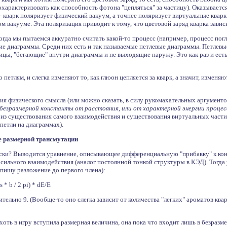
характеризовать как способность фотона "цепляться" за частицу). Оказывается
те -- кварк поляризует физический вакуум, а точнее поляризует виртуальные кв
 вакууме. Эта поляризация приводит к тому, что цветовой заряд кварка зависит
Когда мы пытаемся аккуратно считать какой-то процесс (например, процесс пог
 диаграммы. Среди них есть и так называемые петлевые диаграммы. Петлевые 
ицы, "бегающие" внутри диаграммы и не выходящие наружу. Это как раз и ест
петлям, и слегка изменяют то, как глюон цепляется за кварк, а значит, изменя
ения физического смысла (или можно сказать, в силу рукомахательных аргумент
безразмерной константы от расстояния, или от характерной энергии процес
из существования самого взаимодействия и существования виртуальных частиц,
 петли на диаграммах).
е размерной трансмутации
ски? Выводится уравнение, описывающее дифференциальную "прибавку" к кон
та сильного взаимодействия (аналог постоянной тонкой структуры в КЭД). Тогда
апишу разложение до первого члена):
s * b / 2 pi) * dE/E
тельно 9. (Вообще-то оно слегка зависит от количества "легких" ароматов квар
хоть в игру вступила размерная величина, она пока что входит лишь в безразм