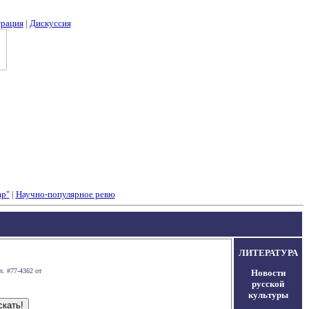
трация
|
Дискуссия
mp"
|
Научно-популярное ревю
ЛИТЕРАТУРА
л. #77-4362 от
Новости
русской
культуры