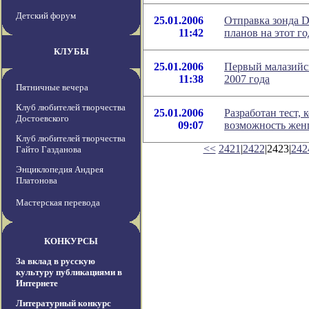
Детский форум
25.01.2006
Отправка зонда D
11:42
планов на этот го
КЛУБЫ
25.01.2006
Первый малазийск
11:38
2007 года
Пятничные вечера
Клуб любителей творчества
25.01.2006
Разработан тест,
Достоевского
09:07
возможность женщ
Клуб любителей творчества
<<
2421
|
2422
|2423|
242
Гайто Газданова
Энциклопедия Андрея
Платонова
Мастерская перевода
КОНКУРСЫ
За вклад в русскую
культуру публикациями в
Интернете
Литературный конкурс