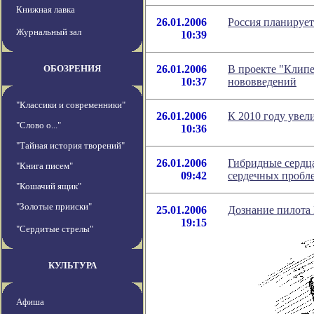
Книжная лавка
26.01.2006
Россия планирует 
Журнальный зал
10:39
ОБОЗРЕНИЯ
26.01.2006
В проекте "Клипе
10:37
нововведений
"Классики и современники"
26.01.2006
К 2010 году увел
"Слово о..."
10:36
"Тайная история творений"
26.01.2006
Гибридные сердца
"Книга писем"
09:42
сердечных пробл
"Кошачий ящик"
"Золотые прииски"
25.01.2006
Дознание пилота 
19:15
"Сердитые стрелы"
КУЛЬТУРА
Афиша