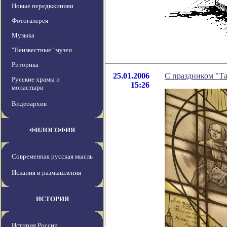
Новые передвжиники
Фотогалерея
Музыка
"Неизвестные" музеи
Риторика
25.01.2006
С праздником "Т
Русские храмы и
15:26
монастыри
Видеоархив
ФИЛОСОФИЯ
Современная русская мысль
Искания и размышления
ИСТОРИЯ
История России