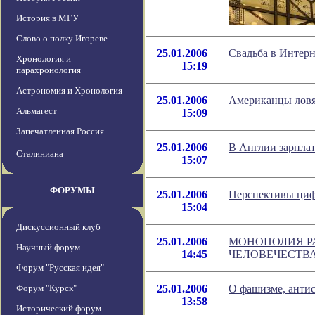
История в МГУ
Слово о полку Игореве
25.01.2006
Свадьба в Интерн
Хронология и
15:19
парахронология
Астрономия и Хронология
25.01.2006
Американцы ловя
Альмагест
15:09
Запечатленная Россия
25.01.2006
В Англии зарпла
Сталиниана
15:07
ФОРУМЫ
25.01.2006
Перспективы циф
15:04
Дискуссионный клуб
25.01.2006
МОНОПОЛИЯ РА
Научный форум
14:45
ЧЕЛОВЕЧЕСТВ
Форум "Русская идея"
Форум "Курск"
25.01.2006
О фашизме, анти
13:58
Исторический форум