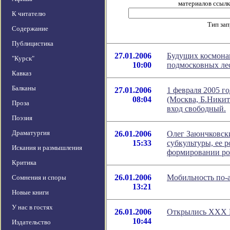
материалов ссылка
К читателю
Тип за
Содержание
Публицистика
27.01.2006
Будущих космонав
"Курск"
10:00
подмосковных ле
Кавказ
Балканы
27.01.2006
1 февраля 2005 го
08:04
(Москва, Б.Никит
Проза
вход свободный.
Поэзия
Драматургия
26.01.2006
Олег Заюнчковск
15:33
субкультуры, ее 
Искания и размышления
формировании ро
Критика
26.01.2006
Мобильность по-
Сомнения и споры
13:21
Новые книги
У нас в гостях
26.01.2006
Открылись XXX К
10:44
Издательство