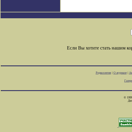
Если Вы хотите стать нашим к
Редколлегия
|
О журнале
|
Ав
Галер
© 1999
Ди