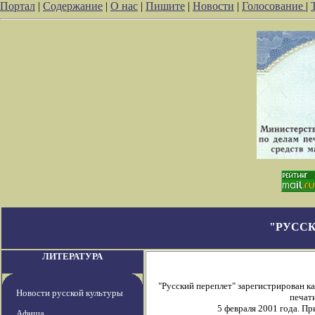
Портал
|
Содержание
|
О нас
|
Пишите
|
Новости
|
Голосование
|
"РУССК
ЛИТЕРАТУРА
"Русский переплет" зарегистрирован 
Новости русской культуры
печати
5 февраля 2001 года. П
Афиша