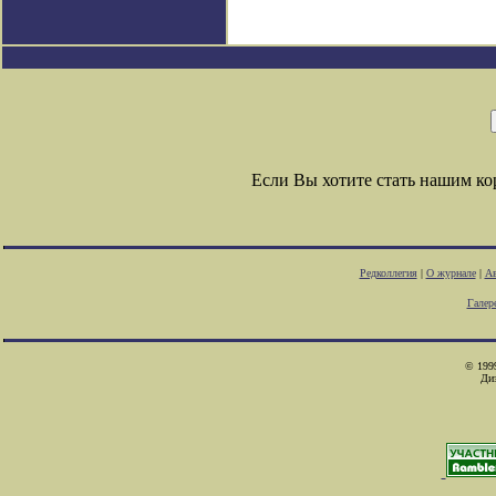
Если Вы хотите стать нашим к
Редколлегия
|
О журнале
|
Ав
Галер
© 1999
Ди