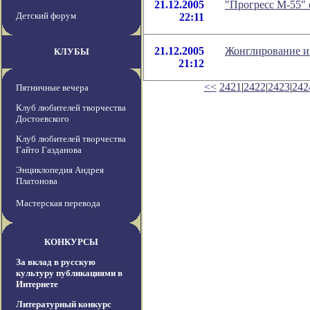
21.12.2005
"Прогресс М-55" 
Детский форум
22:11
21.12.2005
Жонглирование и
КЛУБЫ
21:12
<<
2421
|
2422
|
2423
|
242
Пятничные вечера
Клуб любителей творчества
Достоевского
Клуб любителей творчества
Гайто Газданова
Энциклопедия Андрея
Платонова
Мастерская перевода
КОНКУРСЫ
За вклад в русскую
культуру публикациями в
Интернете
Литературный конкурс