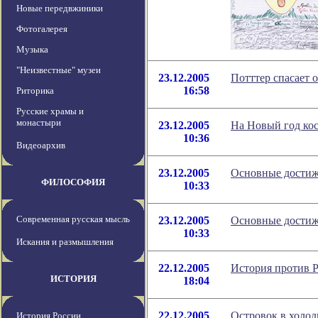
Новые передвжиники
Фотогалерея
Музыка
"Неизвестные" музеи
23.12.2005
Потттер спасает 
16:58
Риторика
Русские храмы и
монастыри
23.12.2005
На Новый год ко
10:36
Видеоархив
23.12.2005
Основные достиж
ФИЛОСОФИЯ
10:33
Современная русская мысль
23.12.2005
Основные достиж
10:33
Искания и размышления
22.12.2005
История против 
ИСТОРИЯ
18:04
22.12.2005
Островок в холо
История России