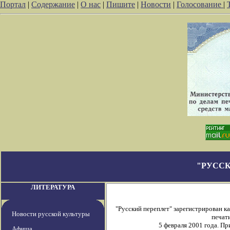
Портал
|
Содержание
|
О нас
|
Пишите
|
Новости
|
Голосование
|
"РУССК
ЛИТЕРАТУРА
"Русский переплет" зарегистрирован 
Новости русской культуры
печати
5 февраля 2001 года. П
Афиша