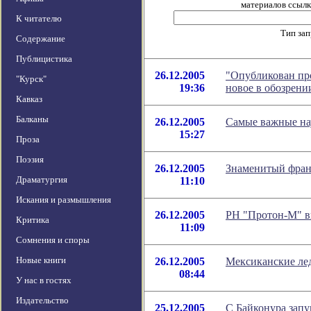
материалов ссылка
К читателю
Тип за
Содержание
Публицистика
26.12.2005
"Опубликован пр
"Курск"
19:36
новое в обозрен
Кавказ
Балканы
26.12.2005
Самые важные нау
15:27
Проза
Поэзия
26.12.2005
Знаменитый фран
Драматургия
11:10
Искания и размышления
26.12.2005
РН "Протон-М" в
Критика
11:09
Сомнения и споры
Новые книги
26.12.2005
Мексиканские ле
08:44
У нас в гостях
Издательство
25.12.2005
С Байконура зап