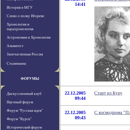
14:41
История в МГУ
Слово о полку Игореве
Хронология и
парахронология
Астрономия и Хронология
Альмагест
Запечатленная Россия
Сталиниана
ФОРУМЫ
22.12.2005
Старт из Куру
Дискуссионный клуб
09:44
Научный форум
Форум "Русская идея"
22.12.2005
С космодрома "П
09:43
Форум "Курск"
Исторический форум