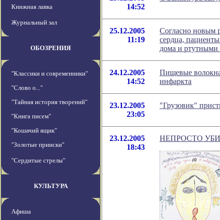
14:52
Книжная лавка
Журнальный зал
25.12.2005
Согласно новым 
11:19
сердца, пациенты
ОБОЗРЕНИЯ
дома и ртутными
24.12.2005
Пищевые волокна 
"Классики и современники"
14:52
инфаркта
"Слово о..."
"Тайная история творений"
23.12.2005
"Грузовик" прис
23:05
"Книга писем"
"Кошачий ящик"
23.12.2005
НЕПРОСТО УБИ
"Золотые прииски"
18:43
"Сердитые стрелы"
КУЛЬТУРА
Афиша