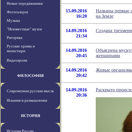
Новые передвжиники
15.09.2016
Названы первые 
Фотогалерея
16:20
на Земле
Музыка
"Неизвестные" музеи
14.09.2016
Создана трехмерн
21:34
Риторика
Русские храмы и
14.09.2016
Объяснена муску
монастыри
20:45
женщинами
Видеоархив
14.09.2016
Живые организмы
20:42
ФИЛОСОФИЯ
14.09.2016
Раскрыто происх
Современная русская мысль
20:36
Искания и размышления
ИСТОРИЯ
История России