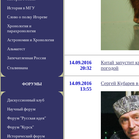
История в МГУ
Слово о полку Игореве
Хронология и
парахронология
Астрономия и Хронология
Альмагест
Запечатленная Россия
14.09.2016
Китай запустит к
Сталиниана
20:32
погодой
14.09.2016
Сергей Кубарев в
ФОРУМЫ
13:55
Дискуссионный клуб
Научный форум
Форум "Русская идея"
Форум "Курск"
Исторический форум