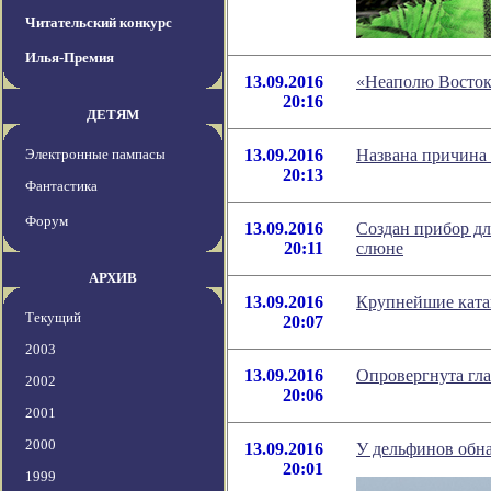
Читательский конкурс
Илья-Премия
13.09.2016
«Неаполю Востока
20:16
ДЕТЯМ
Электронные пампасы
13.09.2016
Названа причина 
20:13
Фантастика
Форум
13.09.2016
Создан прибор дл
20:11
слюне
АРХИВ
13.09.2016
Крупнейшие катак
Текущий
20:07
2003
13.09.2016
Опровергнута гл
2002
20:06
2001
2000
13.09.2016
У дельфинов обн
20:01
1999