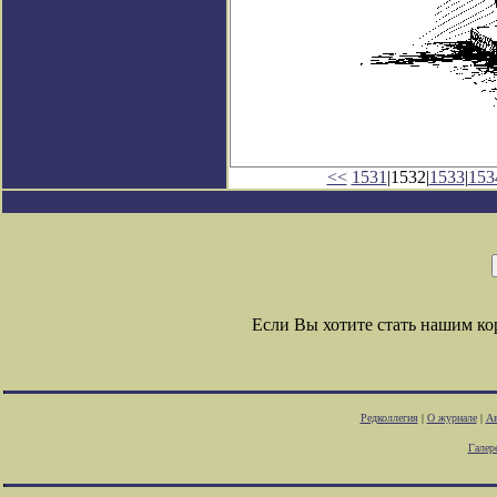
<<
1531
|1532|
1533
|
153
Если Вы хотите стать нашим к
Редколлегия
|
О журнале
|
Ав
Галер