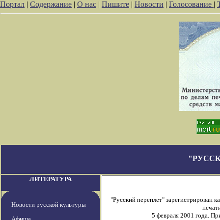
Портал
|
Содержание
|
О нас
|
Пишите
|
Новости
|
Голосование
|
"РУССК
ЛИТЕРАТУРА
"Русский переплет" зарегистрирован 
Новости русской культуры
печати
5 февраля 2001 года. П
Афиша