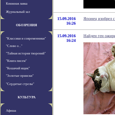
Книжная лавка
Журнальный зал
15.09.2016
Японец изобрел 
16:26
ОБОЗРЕНИЯ
15.09.2016
Найден ген ожир
"Классики и современники"
16:24
"Слово о..."
"Тайная история творений"
"Книга писем"
"Кошачий ящик"
"Золотые прииски"
"Сердитые стрелы"
КУЛЬТУРА
Афиша