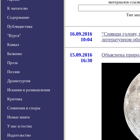
материалов ссылка
К читателю
Тип за
Содержание
Публицистика
16.09.2016
"Снявши голову, п
"Курск"
10:04
литературном об
Кавказ
Балканы
15.09.2016
Объяснена приро
16:30
Проза
Поэзия
Драматургия
Искания и размышления
Критика
Сомнения и споры
Новые книги
У нас в гостях
Издательство