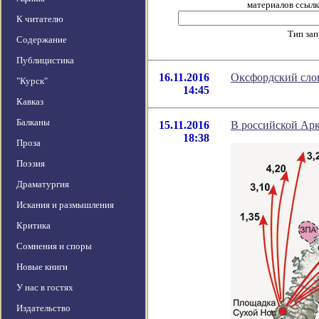
материалов ссылка
К читателю
Тип за
Содержание
Публицистика
16.11.2016
Оксфордский слов
"Курск"
14:45
Кавказ
Балканы
15.11.2016
В российской Ар
18:38
Проза
Поэзия
Драматургия
Искания и размышления
Критика
Сомнения и споры
Новые книги
У нас в гостях
Издательство