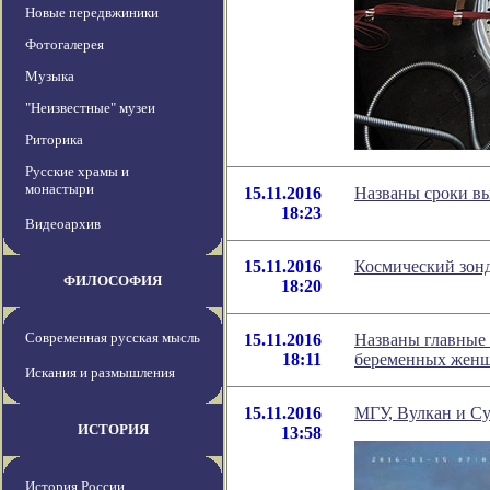
Новые передвжиники
Фотогалерея
Музыка
"Неизвестные" музеи
Риторика
Русские храмы и
монастыри
15.11.2016
Названы сроки вы
18:23
Видеоархив
15.11.2016
Космический зон
ФИЛОСОФИЯ
18:20
Современная русская мысль
15.11.2016
Названы главные 
18:11
беременных жен
Искания и размышления
15.11.2016
МГУ, Вулкан и Су
ИСТОРИЯ
13:58
История России