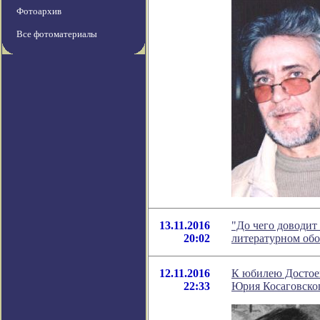
Фотоархив
Все фотоматериалы
13.11.2016
"До чего доводит 
20:02
литературном об
12.11.2016
К юбилею Достоев
22:33
Юрия Косаговско