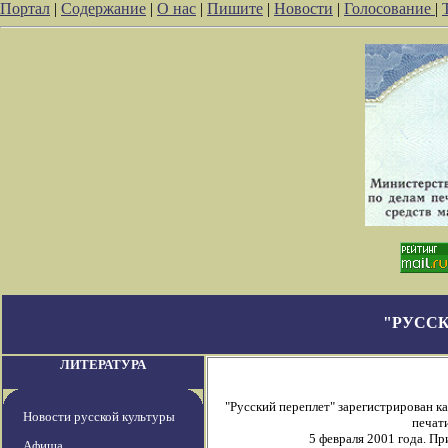
Портал
|
Содержание
|
О нас
|
Пишите
|
Новости
|
Голосование
|
"РУССК
ЛИТЕРАТУРА
"Русский переплет" зарегистрирован 
Новости русской культуры
печати
5 февраля 2001 года. П
Афиша