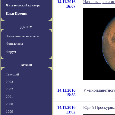
14.11.2016
Названы сроки ис
Читательский конкурс
16:07
Илья-Премия
ДЕТЯМ
Электронные пампасы
Фантастика
Форум
АРХИВ
Текущий
2003
2002
14.11.2016
У «инопланетного
15:58
2001
2000
14.11.2016
Юрий Проскуряков
1999
13:02