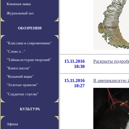
Книжная лавка
Журнальный зал
ОБОЗРЕНИЯ
"Классики и современники"
"Слово о..."
"Тайная история творений"
15.11.2016
Раскрыты подробн
18:30
"Книга писем"
"Кошачий ящик"
15.11.2016
В американскую 
"Золотые прииски"
18:27
"Сердитые стрелы"
КУЛЬТУРА
Афиша