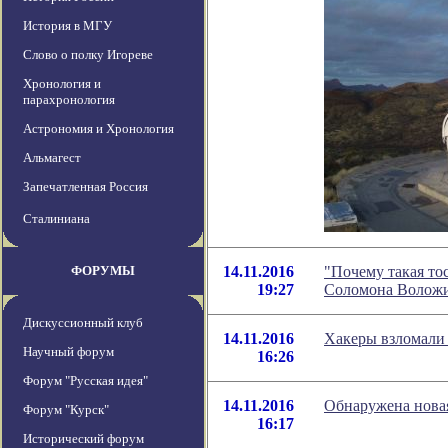
История в МГУ
Слово о полку Игореве
Хронология и
парахронология
Астрономия и Хронология
Альмагест
Запечатленная Россия
Сталиниана
ФОРУМЫ
14.11.2016
"Почему такая то
19:27
Соломона Волож
Дискуссионный клуб
14.11.2016
Хакеры взломали 
Научный форум
16:26
Форум "Русская идея"
14.11.2016
Обнаружена нова
Форум "Курск"
16:17
Исторический форум