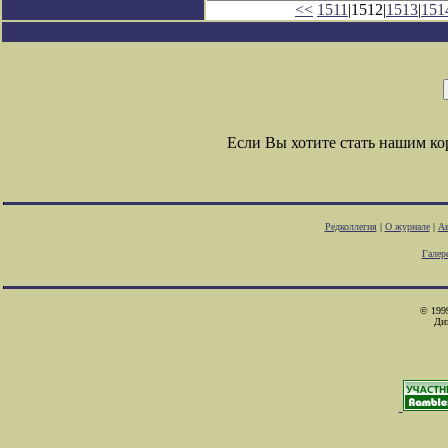
<<
1511
|1512|
1513
|
151
Если Вы хотите стать нашим к
Редколлегия
|
О журнале
|
Ав
Галер
© 1999
Ди