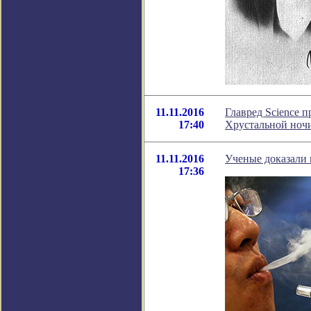
11.11.2016
Главред Science 
17:40
Хрустальной ноч
11.11.2016
Ученые доказали 
17:36