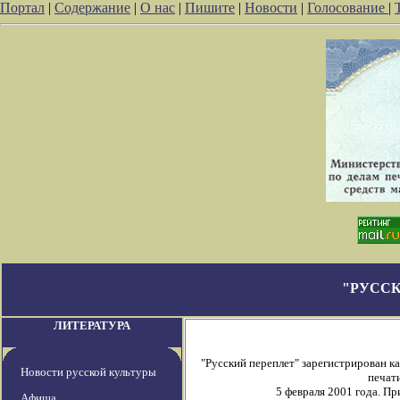
Портал
|
Содержание
|
О нас
|
Пишите
|
Новости
|
Голосование
|
"РУССК
ЛИТЕРАТУРА
"Русский переплет" зарегистрирован 
Новости русской культуры
печати
5 февраля 2001 года. П
Афиша