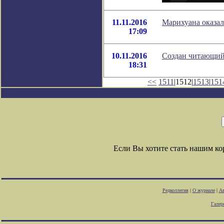
11.11.2016
Марихуана оказал
17:09
10.11.2016
Создан читающий
18:31
<<
1511
|1512|
1513
|
151
Если Вы хотите стать нашим к
Редколлегия
|
О журнале
|
Ав
Галер