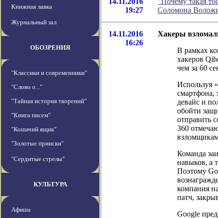
14.11.2016
"Почему такая то
Книжная лавка
19:27
Соломона Волож
Журнальный зал
14.11.2016
Хакеры взломали
16:26
ОБОЗРЕНИЯ
В рамках ко
хакеров Qih
чем за 60 се
"Классики и современники"
Используя 
"Слово о..."
смартфона, 
"Тайная история творений"
девайс и по
обойти защи
"Книга писем"
отправить 
360 отмечаю
"Кошачий ящик"
взломщикам 
"Золотые прииски"
Команда заи
"Сердитые стрелы"
навыков, а 
Поэтому Go
вознагражде
КУЛЬТУРА
компания на
патч, закр
Афиша
Google предс