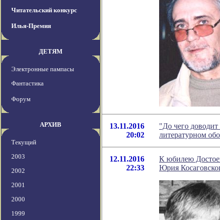
Читательский конкурс
Илья-Премия
ДЕТЯМ
Электронные пампасы
Фантастика
Форум
АРХИВ
13.11.2016
"До чего доводит 
20:02
литературном об
Текущий
2003
12.11.2016
К юбилею Достоев
22:33
Юрия Косаговско
2002
2001
2000
1999