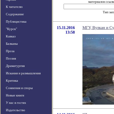
материалов ссылка
К читателю
Тип за
Содержание
Публицистика
15.11.2016
МГУ, Вулкан и Су
"Курск"
13:58
Кавказ
Балканы
Проза
Поэзия
Драматургия
Искания и размышления
Критика
Сомнения и споры
Новые книги
У нас в гостях
Издательство