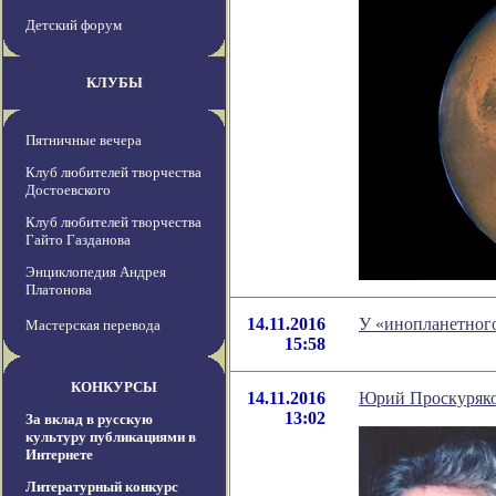
Детский форум
КЛУБЫ
Пятничные вечера
Клуб любителей творчества
Достоевского
Клуб любителей творчества
Гайто Газданова
Энциклопедия Андрея
Платонова
14.11.2016
У «инопланетного
Мастерская перевода
15:58
КОНКУРСЫ
14.11.2016
Юрий Проскуряков
13:02
За вклад в русскую
культуру публикациями в
Интернете
Литературный конкурс