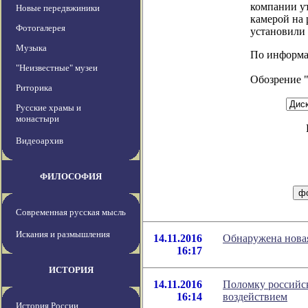
компании у
Новые передвжиники
камерой на
Фотогалерея
установили
Музыка
По информаци
"Неизвестные" музеи
Обозрение 
Риторика
Русские храмы и
монастыри
Видеоархив
ФИЛОСОФИЯ
Современная русская мысль
Искания и размышления
14.11.2016
Обнаружена нова
16:17
ИСТОРИЯ
14.11.2016
Поломку российск
16:14
воздействием
История России