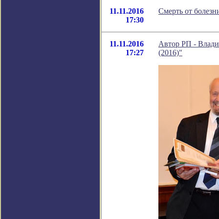
11.11.2016
Смерть от болезн
17:30
11.11.2016
Автор РП - Влади
17:27
(2016)"